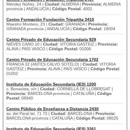
Méndez Núñez, 24 |
Ciudad:
ALMERIA |
Provincia:
ALMERIA
provincia | ANDALUCÍA |
Código Postal:
4001
Centro Formación Fundación Tripartita 3410
Maestro Montero, 23 |
Ciudad:
GRANADA |
Provincia:
GRANADA provincia | ANDALUCÍA |
Código Postal:
18004
Centro Privado de Educación Secundaria 929
NIEVES CANO 10 |
Ciudad:
VITORIA GASTEIZ |
Provincia:
ALAVA | PAÍS VASCO |
Código Postal:
01006
Centro Privado de Educación Secundaria 1702
FRANCIA 32 (ANTES CALVO SOTELO) |
Ciudad:
VITORIA
GASTEIZ |
Provincia:
ALAVA | PAÍS VASCO |
Código Postal:
01002
Instituto de Educación Secundaria (IES) 1200
c. Bonavista, s/n |
Ciudad:
CORNELLÀ DE LLOBREGAT |
Provincia:
BARCELONA provincia | CATALUÑA |
Código
Postal:
08940
Centro Público de Enseñanza a Distancia 2430
av. del Paral·lel, 71 73 |
Ciudad:
BARCELONA |
Provincia:
BARCELONA provincia | CATALUÑA |
Código Postal:
08025
Instituto de Educación Secundaria (IES) 3261