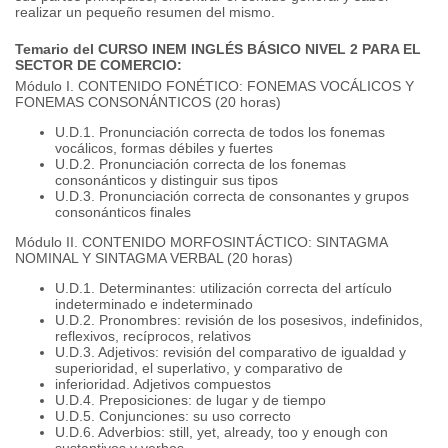
realizar un pequeño resumen del mismo.
Temario del CURSO INEM INGLÉS BÁSICO NIVEL 2 PARA EL
SECTOR DE COMERCIO:
Módulo I. CONTENIDO FONÉTICO: FONEMAS VOCÁLICOS Y
FONEMAS CONSONÁNTICOS (20 horas)
U.D.1. Pronunciación correcta de todos los fonemas
vocálicos, formas débiles y fuertes
U.D.2. Pronunciación correcta de los fonemas
consonánticos y distinguir sus tipos
U.D.3. Pronunciación correcta de consonantes y grupos
consonánticos finales
Módulo II. CONTENIDO MORFOSINTÁCTICO: SINTAGMA
NOMINAL Y SINTAGMA VERBAL (20 horas)
U.D.1. Determinantes: utilización correcta del artículo
indeterminado e indeterminado
U.D.2. Pronombres: revisión de los posesivos, indefinidos,
reflexivos, recíprocos, relativos
U.D.3. Adjetivos: revisión del comparativo de igualdad y
superioridad, el superlativo, y comparativo de
inferioridad. Adjetivos compuestos
U.D.4. Preposiciones: de lugar y de tiempo
U.D.5. Conjunciones: su uso correcto
U.D.6. Adverbios: still, yet, already, too y enough con