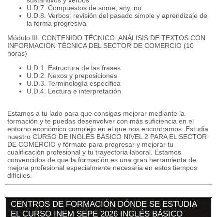
sustantivos y verbos
U.D.7. Compuestos de some, any, no
U.D.8. Verbos: revisión del pasado simple y aprendizaje de
la forma progresiva
Módulo III. CONTENIDO TÉCNICO: ANÁLISIS DE TEXTOS CON
INFORMACIÓN TÉCNICA DEL SECTOR DE COMERCIO (10
horas)
U.D.1. Estructura de las frases
U.D.2. Nexos y preposiciones
U.D.3. Terminología específica
U.D.4. Lectura e interpretación
Estamos a tu lado para que consigas mejorar mediante la
formación y te puedas desenvolver con más suficiencia en el
entorno económico complejo en el que nos encontramos. Estudia
nuestro CURSO DE INGLÉS BÁSICO NIVEL 2 PARA EL SECTOR
DE COMERCIO y fórmate para progresar y mejorar tu
cualificación profesional y tu trayectoria laboral. Estamos
convencidos de que la formación es una gran herramienta de
mejora profesional especialmente necesaria en estos tiempos
difíciles.
CENTROS DE FORMACIÓN DÓNDE SE ESTUDIA
EL CURSO INEM SEPE 2026 INGLÉS BÁSICO