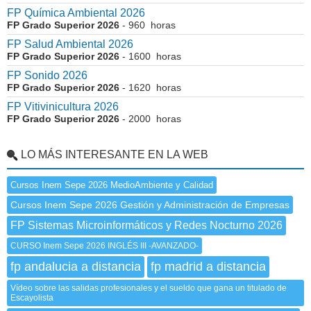
FP Química Ambiental 2026
FP Grado Superior 2026
- 960 horas
FP Salud Ambiental 2026
FP Grado Superior 2026
- 1600 horas
FP Sonido 2026
FP Grado Superior 2026
- 1620 horas
FP Vitivinicultura 2026
FP Grado Superior 2026
- 2000 horas
LO MÁS INTERESANTE EN LA WEB
Cursos Inem Sepe 2026 MedioAmbiente y Calidad
Cursos Inem Sepe 2026 Gestión y Administración de Empresas
FP Sistemas Microinformáticos y Redes Nocturno 2026
CURSO Inem Sepe 2026 INGLÉS III -AVANZADO-
fp andalucia a distancia
fp madrid a distancia
Vídeo sobre las salidas profesionales y el sueldo que gana un titulado de
Escayolista