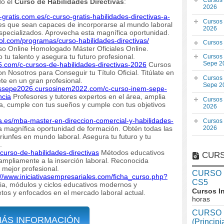
Cursos
do el
Curso de Habilidades Directivas
:
2026
s-gratis.com.es/c-curso-gratis-habilidades-directivas-a-
Cursos
s que sean capaces de incorporarse al mundo laboral
2026
pecializados. Aprovecha esta magnífica oportunidad.
ol.com/programas/curso-habilidades-directivas/
Cursos
rso Online Homologado Máster Oficiales Online.
tu talento y asegura tu futuro profesional.
Cursos
Sepe 2
6.com/c-cursos-de-habilidades-directivas-2026
Cursos
Nosotros para Conseguir tu Título Oficial. Titúlate en
Cursos
ete en un gran profesional.
Sepe 2
sossepe2026.cursosinem2022.com/c-curso-inem-sepe-
ncia
Profesores y tutores expertos en el área, amplia
Cursos
ia, cumple con tus sueños y cumple con tus objetivos
2026
ia.es/mba-master-en-direccion-comercial-y-habilidades-
Cursos
 magnífica oportunidad de formación. Obtén todas las
2026
iunfes en mundo laboral. Asegura tu futuro y tu
.
-curso-de-habilidades-directivas
Métodos educativos
CURS
ampliamente a la inserción laboral. Reconocida
 mejor profesional.
CURSO In
://www.iniciativasempresariales.com/ficha_curso.php?
CS5
ia, módulos y ciclos educativos modernos y
Cursos I
tos y enfocados en el mercado laboral actual.
horas
CURSO I
MÁS INFORMACIÓN
(Princip