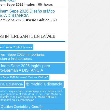
ante - A1)
nem Sepe 2026 Inglés
- 65 horas
nem Sepe 2026 Diseño gráfico
ario A DISTANCIA
nem Sepe 2026 Diseño Gráfico
- 60
ÁS INTERESANTE EN LA WEB
em Sepe 2026 Idiomas
nem Sepe 2026 Inmobiliaria,
ción e Instalaciones
nem Sepe 2026 Inglés para
ro-Barman A DISTANCIA
 Sepe 2026 Microsoft Outlook ONLINE
cia a distancia
fp madrid a distancia
ocer en qué centro de trabajo puedes entrar y cuál
o que ganarás al titularte de la FP de Grado Medio de
restales y de Conservación del Medio Natural a
Encuentra aquí la información
 Gestión Contable y Gestión