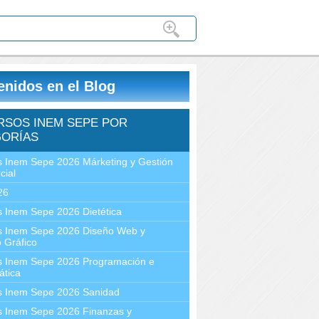
enidos en el Blog
RSOS INEM SEPE POR
ORÍAS
 Inem Sepe 2026 Márketing y Gestión
cial
26
 Inem Sepe 2026 Dietética
s Inem Sepe 2026 Diseño Web y
 Gráfico
s Inem Sepe 2026 Programación e
ática
s Inem Sepe 2026 Sanidad
s Inem Sepe 2026 Finanzas y