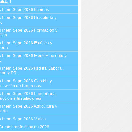
ilidad
s Inem Sepe 2026 Idiomas
 Inem Sepe 2026 Hostelería y
mo
s Inem Sepe 2026 Formación y
ción
 Inem Sepe 2026 Estética y
ería
s Inem Sepe 2026 MedioAmbiente y
d
s Inem Sepe 2026 RRHH, Laboral,
idad y PRL
s Inem Sepe 2026 Gestión y
stración de Empresas
 Inem Sepe 2026 Inmobiliaria,
ucción e Instalaciones
 Inem Sepe 2026 Agricultura y
ería
s Inem Sepe 2026 Varios
Cursos profesionales 2026