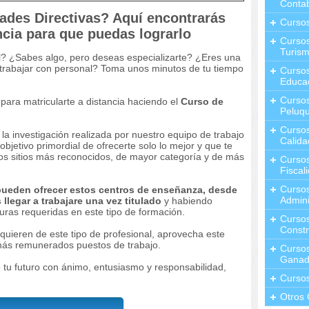
Contab
dades Directivas? Aquí encontrarás
Curso
ncia para que puedas lograrlo
Cursos
Turis
l? ¿Sabes algo, pero deseas especializarte? ¿Eres una
 trabajar con personal? Toma unos minutos de tu tiempo
Curso
Educa
Cursos
para matricularte a distancia haciendo el
Curso de
Peluqu
Curso
a investigación realizada por nuestro equipo de trabajo
Calida
objetivo primordial de ofrecerte solo lo mejor y que te
os sitios más reconocidos, de mayor categoría y de más
Curso
Fiscal
Curso
pueden ofrecer estos centros de enseñanza, desde
Admini
llegar a trabajare una vez titulado
y habiendo
uras requeridas en este tipo de formación.
Cursos
Constr
ieren de este tipo de profesional, aprovecha este
 más remunerados puestos de trabajo.
Cursos
Ganad
e tu futuro con ánimo, entusiasmo y responsabilidad,
Curso
Otros 