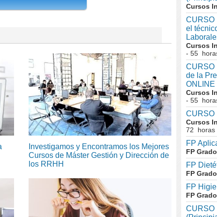
Cursos I
CURSO I
el técni
Laboral
Cursos I
- 55 hora
CURSO In
de la Pr
ONLINE
Cursos I
- 55 hora
CURSO I
Cursos I
72 horas
FP Aplic
a
Investigamos y Encontramos los Mejores
FP Grado
Cursos de Máster Gestión y Dirección de
los RRHH
FP Dieté
FP Grado
FP Higie
FP Grado
CURSO I