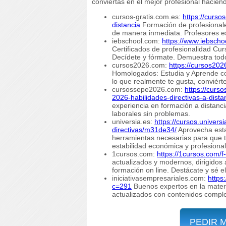
conviertas en el mejor profesional hacien
cursos-gratis.com.es:
https://curso
distancia
Formación de profesionale
de manera inmediata. Profesores es
iebschool.com:
https://www.iebscho
Certificados de profesionalidad Cu
Decídete y fórmate. Demuestra todo 
cursos2026.com:
https://cursos202
Homologados: Estudia y Aprende con 
lo que realmente te gusta, conviért
cursossepe2026.com:
https://cur
2026-habilidades-directivas-a-dista
experiencia en formación a distanc
laborales sin problemas.
universia.es:
https://cursos.univers
directivas/m31de34/
Aprovecha esta
herramientas necesarias para que tr
estabilidad económica y profesional
1cursos.com:
https://1cursos.com/f
actualizados y modernos, dirigidos 
formación on line. Destácate y sé el
iniciativasempresariales.com:
https
c=291
Buenos expertos en la mater
actualizados con contenidos comple
PEDIR 