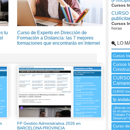
(Principi
Cursos I
CURSO I
publicit
Cursos I
horas
s tu
Curso de Experto en Dirección de
el
Formación a Distancia: las 7 mejores
formaciones que encontrarás en Internet
LO M
Cursos In
Cursos I
Construc
CURSO I
Camare
CURSO Inem
fp andalu
¿Buscas con
es el salari
Trabajos Fo
Distancia? 
en
FP Gestión Administrativa 2026 en
Curso de
BARCELONA PROVINCIA