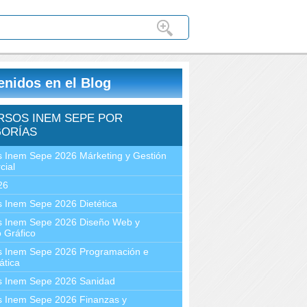
enidos en el Blog
RSOS INEM SEPE POR
ORÍAS
 Inem Sepe 2026 Márketing y Gestión
cial
26
 Inem Sepe 2026 Dietética
s Inem Sepe 2026 Diseño Web y
 Gráfico
s Inem Sepe 2026 Programación e
ática
s Inem Sepe 2026 Sanidad
s Inem Sepe 2026 Finanzas y