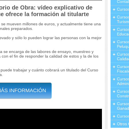
Contab
orio de Obra: vídeo explicativo de
Curso
e ofrece la formación al titularte
Cursos
Turis
a se mueven millones de euros, y actualmente tiene una
onales preparados.
Curso
Educa
levado y sólo lo pueden lograr las personas con la mejor
Cursos
Peluqu
ra se encarga de las labores de ensayo, muestreo y
Curso
 con el fin de responder la calidad de estos y la de los
Calida
Curso
 puede trabajar y cuánto cobrará un titulado del Curso
Fiscal
a.
Curso
Admini
MÁS INFORMACIÓN
Cursos
Constr
Cursos
Ganad
Curso
Otros 