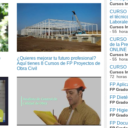
Cursos I
CURSO I
el técni
Laboral
Cursos I
- 55 hora
CURSO In
de la Pr
ONLINE
Cursos I
e
¿Quieres mejorar tu futuro profesional?
- 55 hora
Aquí tienes 8 Cursos de FP Proyectos de
CURSO I
Obra Civil
Cursos I
72 horas
FP Aplic
FP Grado
FP Dieté
FP Grado
FP Higie
FP Grado
FP Docum