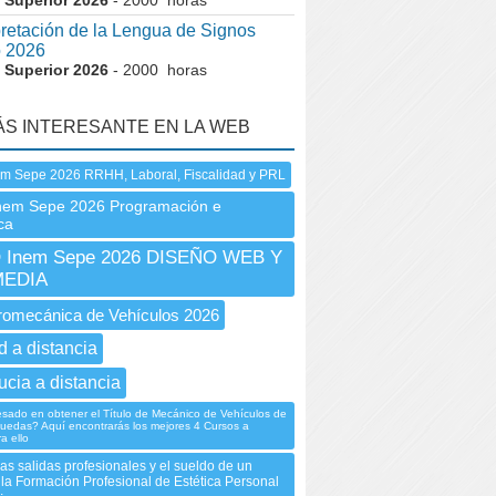
 Superior 2026
- 2000 horas
pretación de la Lengua de Signos
o 2026
 Superior 2026
- 2000 horas
ÁS INTERESANTE EN LA WEB
em Sepe 2026 RRHH, Laboral, Fiscalidad y PRL
nem Sepe 2026 Programación e
ca
Inem Sepe 2026 DISEÑO WEB Y
MEDIA
romecánica de Vehículos 2026
d a distancia
ucia a distancia
esado en obtener el Título de Mecánico de Vehículos de
uedas? Aquí encontrarás los mejores 4 Cursos a
a ello
as salidas profesionales y el sueldo de un
n la Formación Profesional de Estética Personal