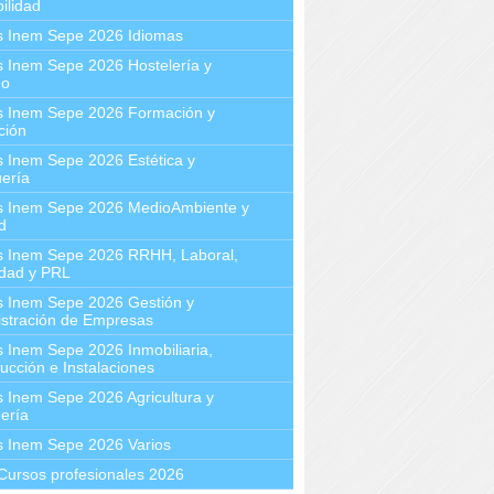
ilidad
s Inem Sepe 2026 Idiomas
 Inem Sepe 2026 Hostelería y
mo
s Inem Sepe 2026 Formación y
ción
 Inem Sepe 2026 Estética y
ería
s Inem Sepe 2026 MedioAmbiente y
d
s Inem Sepe 2026 RRHH, Laboral,
idad y PRL
s Inem Sepe 2026 Gestión y
stración de Empresas
 Inem Sepe 2026 Inmobiliaria,
ucción e Instalaciones
 Inem Sepe 2026 Agricultura y
ería
s Inem Sepe 2026 Varios
Cursos profesionales 2026