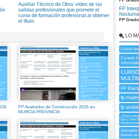
FP Grado
Auxiliar Técnico de Obra: vídeo de las
FP Inter
ión
salidas profesionales que promete el
Nocturn
curso de formación profesional al obtener
FP Grado
el título
LO M
Cursos In
Cursos I
Informáti
CURSO 
MULTI
FP Elect
fp madri
2026
FP Acabados de Construcción 2026 en
fp andal
MURCIA PROVINCIA
¿Estás inter
Dos y Tres R
Distancia par
Descubre l
titulado e