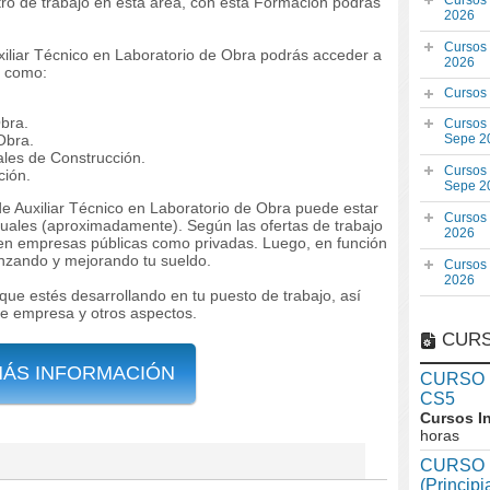
Cursos
tro de trabajo en ésta área, con esta Formación podrás
2026
Cursos
uxiliar Técnico en Laboratorio de Obra podrás acceder a
2026
r como:
Cursos
Obra.
Cursos
Obra.
Sepe 2
ales de Construcción.
Cursos
ción.
Sepe 2
 de Auxiliar Técnico en Laboratorio de Obra puede estar
Cursos
nuales (aproximadamente). Según las ofertas de trabajo
2026
 en empresas públicas como privadas. Luego, en función
anzando y mejorando tu sueldo.
Cursos
2026
que estés desarrollando en tu puesto de trabajo, así
de empresa y otros aspectos.
CURS
MÁS INFORMACIÓN
CURSO In
CS5
Cursos I
horas
CURSO I
(Princip