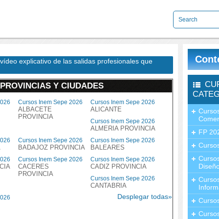
Cont
vídeo explicativo de las salidas profesionales que
CU
 PROVINCIAS Y CIUDADES
CATEG
2026
Cursos Inem Sepe 2026
Cursos Inem Sepe 2026
ALBACETE
ALICANTE
Cursos
PROVINCIA
Comer
Cursos Inem Sepe 2026
ALMERIA PROVINCIA
FP 20
2026
Cursos Inem Sepe 2026
Cursos Inem Sepe 2026
Cursos
A
BADAJOZ PROVINCIA
BALEARES
Curso
2026
Cursos Inem Sepe 2026
Cursos Inem Sepe 2026
Diseño
CIA
CACERES
CADIZ PROVINCIA
PROVINCIA
Cursos Inem Sepe 2026
Curso
CANTABRIA
Inform
Desplegar todas»
2026
Curso
Curso