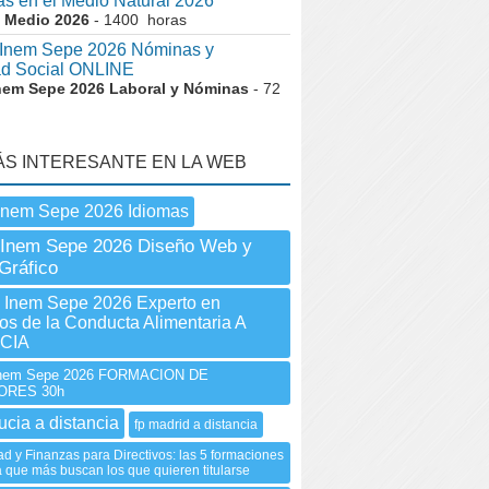
as en el Medio Natural 2026
 Medio 2026
- 1400 horas
nem Sepe 2026 Nóminas y
ad Social ONLINE
nem Sepe 2026 Laboral y Nóminas
- 72
ÁS INTERESANTE EN LA WEB
Inem Sepe 2026 Idiomas
 Inem Sepe 2026 Diseño Web y
Gráfico
nem Sepe 2026 Experto en
os de la Conducta Alimentaria A
CIA
nem Sepe 2026 FORMACION DE
RES 30h
ucia a distancia
fp madrid a distancia
ad y Finanzas para Directivos: las 5 formaciones
a que más buscan los que quieren titularse