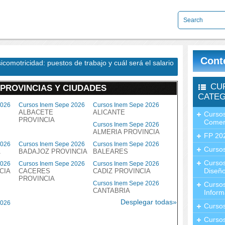
Cont
comotricidad: puestos de trabajo y cuál será el salario
CU
 PROVINCIAS Y CIUDADES
CATEG
2026
Cursos Inem Sepe 2026
Cursos Inem Sepe 2026
ALBACETE
ALICANTE
Cursos
PROVINCIA
Comer
Cursos Inem Sepe 2026
ALMERIA PROVINCIA
FP 20
2026
Cursos Inem Sepe 2026
Cursos Inem Sepe 2026
Cursos
A
BADAJOZ PROVINCIA
BALEARES
Curso
2026
Cursos Inem Sepe 2026
Cursos Inem Sepe 2026
Diseño
CIA
CACERES
CADIZ PROVINCIA
PROVINCIA
Cursos Inem Sepe 2026
Curso
CANTABRIA
Inform
Desplegar todas»
2026
Curso
Curso