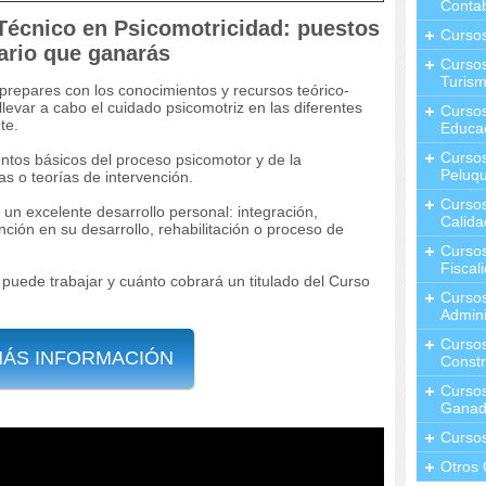
Contab
Técnico en Psicomotricidad: puestos
Curso
lario que ganarás
Cursos
Turis
prepares con los conocimientos y recursos teórico-
levar a cabo el cuidado psicomotriz en las diferentes
Curso
te.
Educa
Cursos
tos básicos del proceso psicomotor y de la
Peluqu
as o teorías de intervención.
Curso
 un excelente desarrollo personal: integración,
Calida
nción en su desarrollo, rehabilitación o proceso de
Curso
Fiscal
 puede trabajar y cuánto cobrará un titulado del Curso
Curso
Admini
Cursos
MÁS INFORMACIÓN
Constr
Cursos
Ganad
Curso
Otros 