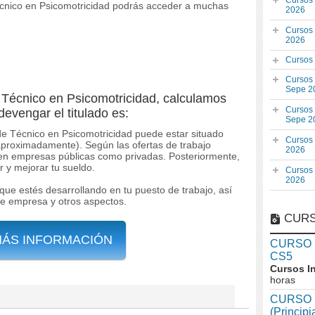
Cursos
Técnico en Psicomotricidad podrás acceder a muchas
2026
Cursos
2026
Cursos
Cursos
Sepe 2
r Técnico en Psicomotricidad, calculamos
Cursos
devengar el titulado es:
Sepe 2
 de Técnico en Psicomotricidad puede estar situado
Cursos
(aproximadamente). Según las ofertas de trabajo
2026
 en empresas públicas como privadas. Posteriormente,
r y mejorar tu sueldo.
Cursos
2026
que estés desarrollando en tu puesto de trabajo, así
de empresa y otros aspectos.
CURS
MÁS INFORMACIÓN
CURSO In
CS5
Cursos I
horas
CURSO I
(Princip