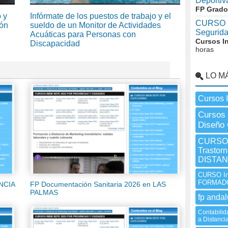
Deportiv
FP Grado
 y
Infórmate de los puestos de trabajo y el
CURSO I
ión
sueldo de un Monitor de Actividades
Segurid
Acuáticas para Personas con
Cursos I
Discapacidad
horas
LO M
Cursos 
Cursos
Diseño 
CURSO I
Trastorn
DISTAN
CURSO I
FORMADO
ENCIA
FP Documentación Sanitaria 2026 en LAS
PALMAS
fp andal
Contabilid
a Distanci