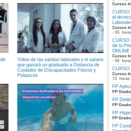
Cursos I
CURSO I
el técni
Laboral
Cursos I
- 55 hora
CURSO In
de la Pr
ONLINE
Cursos I
 de
Vídeo de las salidas laborales y el salario
- 55 hora
que ganará un graduado a Distancia de
CURSO I
Cuidador de Discapacitados Físicos y
Cursos I
Psíquicos
72 horas
FP Aplic
FP Grado
FP Dieté
FP Grado
FP Higie
FP Grado
FP Condu