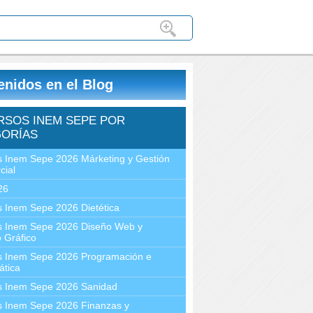
enidos en el Blog
RSOS INEM SEPE POR
ORÍAS
 Inem Sepe 2026 Márketing y Gestión
cial
26
 Inem Sepe 2026 Dietética
s Inem Sepe 2026 Diseño Web y
 Gráfico
s Inem Sepe 2026 Programación e
ática
s Inem Sepe 2026 Sanidad
s Inem Sepe 2026 Finanzas y