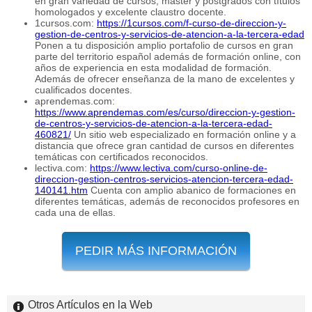
en gran variedad de cursos, master y postgrados con títulos
homologados y excelente claustro docente.
1cursos.com:
https://1cursos.com/f-curso-de-direccion-y-
gestion-de-centros-y-servicios-de-atencion-a-la-tercera-edad
Ponen a tu disposición amplio portafolio de cursos en gran
parte del territorio español además de formación online, con
años de experiencia en esta modalidad de formación.
Además de ofrecer enseñanza de la mano de excelentes y
cualificados docentes.
aprendemas.com:
https://www.aprendemas.com/es/curso/direccion-y-gestion-
de-centros-y-servicios-de-atencion-a-la-tercera-edad-
460821/
Un sitio web especializado en formación online y a
distancia que ofrece gran cantidad de cursos en diferentes
temáticas con certificados reconocidos.
lectiva.com:
https://www.lectiva.com/curso-online-de-
direccion-gestion-centros-servicios-atencion-tercera-edad-
140141.htm
Cuenta con amplio abanico de formaciones en
diferentes temáticas, además de reconocidos profesores en
cada una de ellas.
PEDIR MÁS INFORMACIÓN
Otros Artículos en la Web