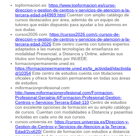
topformacion.es:
https://www.topformacion.es/curso-
direccion-y-gestion-de-centros-y-servicios-de-atencion-a-la-
tercera-edad-p44969.html
Cuentan con amplio catálogo de
cursos destacados por área, además de un equipo de
tutores que están dispuesto para ayudar a los alumnos en
sus dudas.
cursos2026.com:
https://cursos2026.com/c-cursos-de-
direccion-y-gestion-de-centros-y-servicios-de-atencion-a-la-
tercera-edad-2026
Este centro cuenta con tutores expertos
adaptados a las nuevas tecnologías de enseñanza en
modalidad Presencial, a Distancia y Online, además sus
títulos son homologados por INUEDE.
formacionpermanente.uned.es:
https://formacionpermanente.uned.es/tp_actividad/idactivida
d/10354
Este centro de estudios cuenta con titulaciones
oficiales y ofrece formación permanente en todas sus áreas
de estudios.
miformacionprofesional.com:
http://www.miformacionprofesional.com/Formacion-
Profesional-Geriatria-4/Formacion-Profesional-Gestion-
Centros-y-Servicios-Tercera-Edad-110
Centro de estudios
con excelente opciones de formación en su amplio catálogo
de cursos. Cuentan con modalidades a Distancia y pasantías
incluidas en cada uno de sus cursos.
cursos.universia.es:
https://cursos.universia.es/Direccion-y-
Gestion-de-Centros-y-Servicios-de-Atencion-a-la-Tercera-
Edad/2cs620/
Centro de formación con estudios a distancia