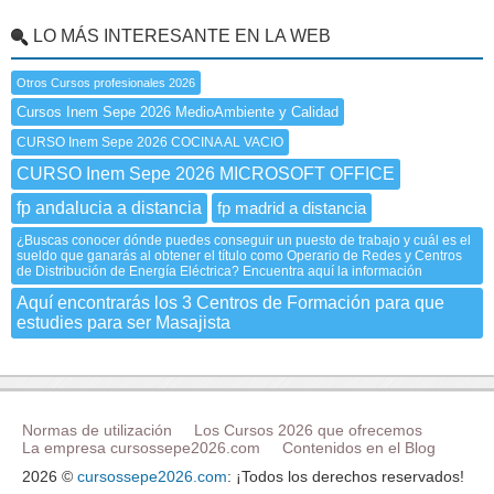
LO MÁS INTERESANTE EN LA WEB
Otros Cursos profesionales 2026
Cursos Inem Sepe 2026 MedioAmbiente y Calidad
CURSO Inem Sepe 2026 COCINA AL VACIO
CURSO Inem Sepe 2026 MICROSOFT OFFICE
fp andalucia a distancia
fp madrid a distancia
¿Buscas conocer dónde puedes conseguir un puesto de trabajo y cuál es el
sueldo que ganarás al obtener el título como Operario de Redes y Centros
de Distribución de Energía Eléctrica? Encuentra aquí la información
Aquí encontrarás los 3 Centros de Formación para que
estudies para ser Masajista
Normas de utilización
Los Cursos 2026 que ofrecemos
La empresa cursossepe2026.com
Contenidos en el Blog
2026 ©
cursossepe2026.com
: ¡Todos los derechos reservados!