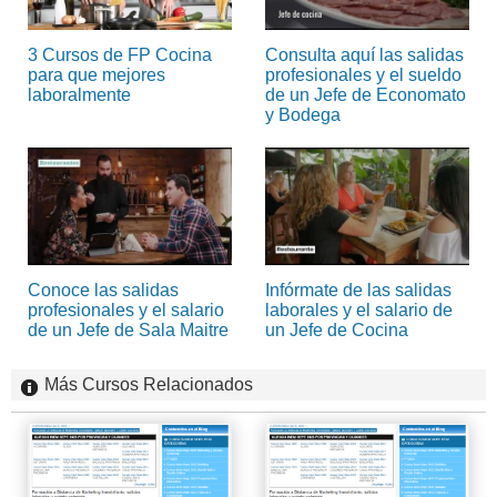
3 Cursos de FP Cocina
Consulta aquí las salidas
para que mejores
profesionales y el sueldo
laboralmente
de un Jefe de Economato
y Bodega
Conoce las salidas
Infórmate de las salidas
profesionales y el salario
laborales y el salario de
de un Jefe de Sala Maitre
un Jefe de Cocina
Más Cursos Relacionados