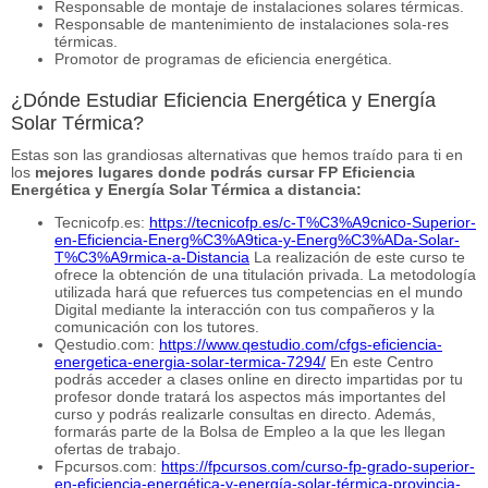
Responsable de montaje de instalaciones solares térmicas.
Responsable de mantenimiento de instalaciones sola-res
térmicas.
Promotor de programas de eficiencia energética.
¿Dónde Estudiar Eficiencia Energética y Energía
Solar Térmica?
Estas son las grandiosas alternativas que hemos traído para ti en
los
mejores lugares donde podrás cursar FP Eficiencia
Energética y Energía Solar Térmica a distancia:
Tecnicofp.es:
https://tecnicofp.es/c-T%C3%A9cnico-Superior-
en-Eficiencia-Energ%C3%A9tica-y-Energ%C3%ADa-Solar-
T%C3%A9rmica-a-Distancia
La realización de este curso te
ofrece la obtención de una titulación privada. La metodología
utilizada hará que refuerces tus competencias en el mundo
Digital mediante la interacción con tus compañeros y la
comunicación con los tutores.
Qestudio.com:
https://www.qestudio.com/cfgs-eficiencia-
energetica-energia-solar-termica-7294/
En este Centro
podrás acceder a clases online en directo impartidas por tu
profesor donde tratará los aspectos más importantes del
curso y podrás realizarle consultas en directo. Además,
formarás parte de la Bolsa de Empleo a la que les llegan
ofertas de trabajo.
Fpcursos.com:
https://fpcursos.com/curso-fp-grado-superior-
en-eficiencia-energética-y-energía-solar-térmica-provincia-