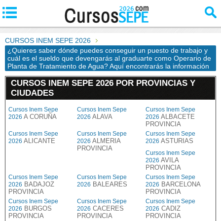
CURSOS INEM SEPE 2026
¿Quieres saber dónde puedes conseguir un puesto de trabajo y
cuál es el sueldo que devengarás al graduarte como Operario de
Planta de Tratamiento de Agua? Aquí encontrarás la información
CURSOS INEM SEPE 2026 POR PROVINCIAS Y
CIUDADES
Cursos Inem Sepe
Cursos Inem Sepe
Cursos Inem Sepe
A CORUÑA
ALAVA
ALBACETE
2026
2026
2026
PROVINCIA
Cursos Inem Sepe
Cursos Inem Sepe
Cursos Inem Sepe
ALICANTE
ALMERIA
ASTURIAS
2026
2026
2026
PROVINCIA
Cursos Inem Sepe
AVILA
2026
PROVINCIA
Cursos Inem Sepe
Cursos Inem Sepe
Cursos Inem Sepe
BADAJOZ
BALEARES
BARCELONA
2026
2026
2026
PROVINCIA
PROVINCIA
Cursos Inem Sepe
Cursos Inem Sepe
Cursos Inem Sepe
BURGOS
CACERES
CADIZ
2026
2026
2026
PROVINCIA
PROVINCIA
PROVINCIA