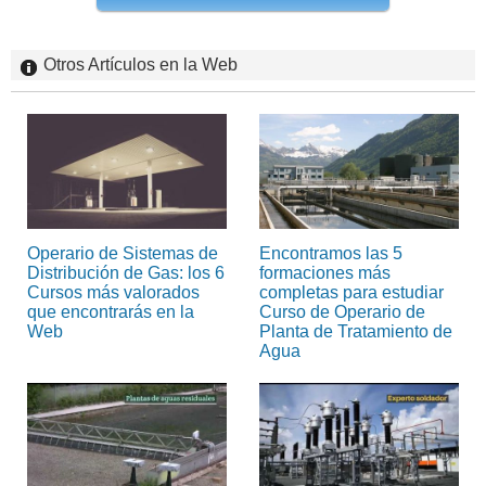
Otros Artículos en la Web
Operario de Sistemas de
Encontramos las 5
Distribución de Gas: los 6
formaciones más
Cursos más valorados
completas para estudiar
que encontrarás en la
Curso de Operario de
Web
Planta de Tratamiento de
Agua