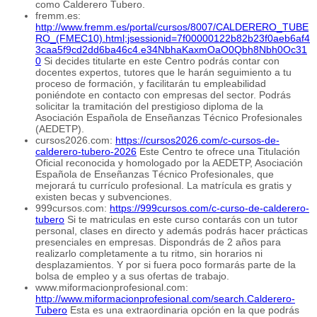
como Calderero Tubero.
fremm.es:
http://www.fremm.es/portal/cursos/8007/CALDERERO_TUBE
RO_(FMEC10).html;jsessionid=7f00000122b82b23f0aeb6af4
3caa5f9cd2dd6ba46c4.e34NbhaKaxmOaO0Qbh8Nbh0Oc31
0
Si decides titularte en este Centro podrás contar con
docentes expertos, tutores que le harán seguimiento a tu
proceso de formación, y facilitarán tu empleabilidad
poniéndote en contacto con empresas del sector. Podrás
solicitar la tramitación del prestigioso diploma de la
Asociación Española de Enseñanzas Técnico Profesionales
(AEDETP).
cursos2026.com:
https://cursos2026.com/c-cursos-de-
calderero-tubero-2026
Este Centro te ofrece una Titulación
Oficial reconocida y homologado por la AEDETP, Asociación
Española de Enseñanzas Técnico Profesionales, que
mejorará tu currículo profesional. La matrícula es gratis y
existen becas y subvenciones.
999cursos.com:
https://999cursos.com/c-curso-de-calderero-
tubero
Si te matriculas en este curso contarás con un tutor
personal, clases en directo y además podrás hacer prácticas
presenciales en empresas. Dispondrás de 2 años para
realizarlo completamente a tu ritmo, sin horarios ni
desplazamientos. Y por si fuera poco formarás parte de la
bolsa de empleo y a sus ofertas de trabajo.
www.miformacionprofesional.com:
http://www.miformacionprofesional.com/search.Calderero-
Tubero
Esta es una extraordinaria opción en la que podrás