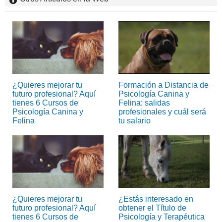
¿Quieres mejorar tu
Formación a Distancia de
futuro profesional? Aquí
Psicología Canina y
tienes 6 Cursos de
Felina: salidas
Psicología Canina y
profesionales y cuál será
Felina
tu salario
¿Quieres mejorar tu
¿Estás interesado en
futuro profesional? Aquí
obtener el Título de
tienes 6 Cursos de
Psicología y Terapéutica