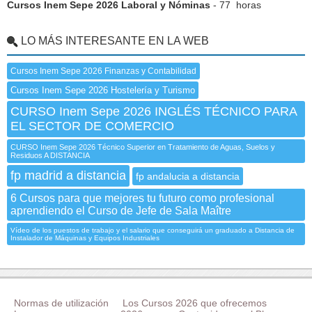
Cursos Inem Sepe 2026 Laboral y Nóminas
- 77 horas
LO MÁS INTERESANTE EN LA WEB
Cursos Inem Sepe 2026 Finanzas y Contabilidad
Cursos Inem Sepe 2026 Hostelería y Turismo
CURSO Inem Sepe 2026 INGLÉS TÉCNICO PARA
EL SECTOR DE COMERCIO
CURSO Inem Sepe 2026 Técnico Superior en Tratamiento de Aguas, Suelos y
Residuos A DISTANCIA
fp madrid a distancia
fp andalucia a distancia
6 Cursos para que mejores tu futuro como profesional
aprendiendo el Curso de Jefe de Sala Maître
Vídeo de los puestos de trabajo y el salario que conseguirá un graduado a Distancia de
Instalador de Máquinas y Equipos Industriales
Normas de utilización
Los Cursos 2026 que ofrecemos