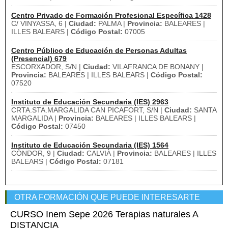
Centro Privado de Formación Profesional Específica 1428
C/ VINYASSA, 6 |
Ciudad:
PALMA |
Provincia:
BALEARES |
ILLES BALEARS |
Código Postal:
07005
Centro Público de Educación de Personas Adultas
(Presencial) 679
ESCORXADOR, S/N |
Ciudad:
VILAFRANCA DE BONANY |
Provincia:
BALEARES | ILLES BALEARS |
Código Postal:
07520
Instituto de Educación Secundaria (IES) 2963
CRTA.STA.MARGALIDA CAN PICAFORT, S/N |
Ciudad:
SANTA
MARGALIDA |
Provincia:
BALEARES | ILLES BALEARS |
Código Postal:
07450
Instituto de Educación Secundaria (IES) 1564
CÒNDOR, 9 |
Ciudad:
CALVIÀ |
Provincia:
BALEARES | ILLES
BALEARS |
Código Postal:
07181
OTRA FORMACIÓN QUE PUEDE INTERESARTE
CURSO Inem Sepe 2026 Terapias naturales A
DISTANCIA