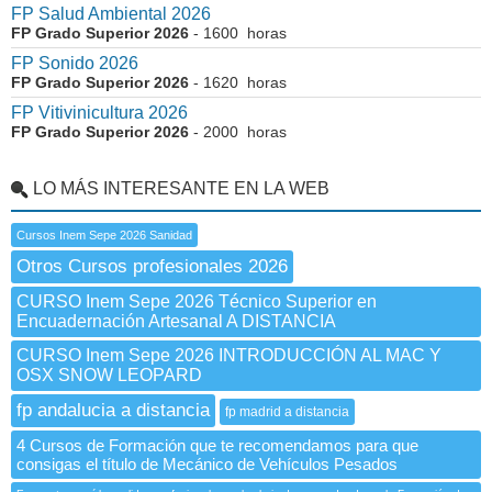
FP Salud Ambiental 2026
FP Grado Superior 2026
- 1600 horas
FP Sonido 2026
FP Grado Superior 2026
- 1620 horas
FP Vitivinicultura 2026
FP Grado Superior 2026
- 2000 horas
LO MÁS INTERESANTE EN LA WEB
Cursos Inem Sepe 2026 Sanidad
Otros Cursos profesionales 2026
CURSO Inem Sepe 2026 Técnico Superior en
Encuadernación Artesanal A DISTANCIA
CURSO Inem Sepe 2026 INTRODUCCIÓN AL MAC Y
OSX SNOW LEOPARD
fp andalucia a distancia
fp madrid a distancia
4 Cursos de Formación que te recomendamos para que
consigas el título de Mecánico de Vehículos Pesados