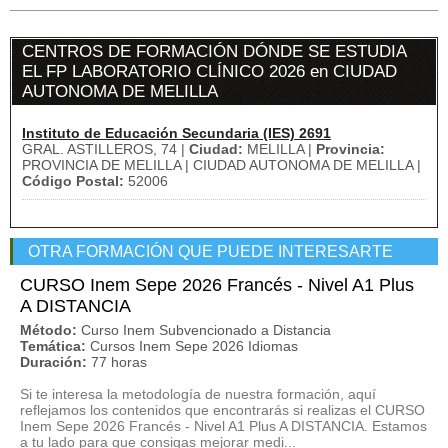
CENTROS DE FORMACIÓN DÓNDE SE ESTUDIA
EL FP LABORATORIO CLÍNICO 2026 en CIUDAD
AUTONOMA DE MELILLA
Instituto de Educación Secundaria (IES) 2691
GRAL. ASTILLEROS, 74 |
Ciudad:
MELILLA |
Provincia:
PROVINCIA DE MELILLA | CIUDAD AUTONOMA DE MELILLA |
Código Postal:
52006
OTRA FORMACIÓN QUE PUEDE INTERESARTE
CURSO Inem Sepe 2026 Francés - Nivel A1 Plus
A DISTANCIA
Método:
Curso Inem Subvencionado a Distancia
Temática:
Cursos Inem Sepe 2026 Idiomas
Duración:
77 horas
Si te interesa la metodología de nuestra formación, aquí
reflejamos los contenidos que encontrarás si realizas el CURSO
Inem Sepe 2026 Francés - Nivel A1 Plus A DISTANCIA. Estamos
a tu lado para que consigas mejorar medi...