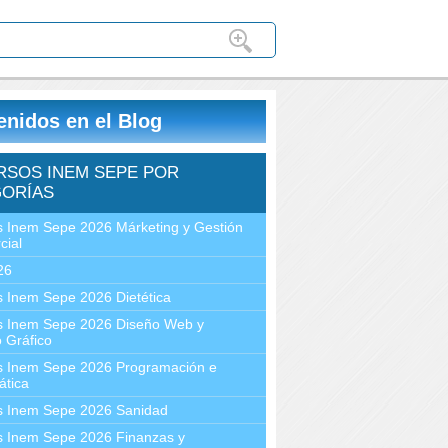
enidos en el Blog
RSOS INEM SEPE POR
ORÍAS
 Inem Sepe 2026 Márketing y Gestión
cial
26
 Inem Sepe 2026 Dietética
s Inem Sepe 2026 Diseño Web y
 Gráfico
s Inem Sepe 2026 Programación e
ática
s Inem Sepe 2026 Sanidad
s Inem Sepe 2026 Finanzas y