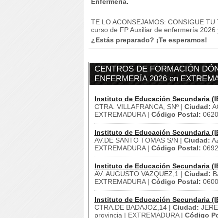
Enfermería.
TE LO ACONSEJAMOS: CONSIGUE TU
curso de FP Auxiliar de enfermería 2026
¿Estás preparado? ¡Te esperamos!
CENTROS DE FORMACIÓN DÓND
ENFERMERÍA 2026 en EXTREM
Instituto de Educación Secundaria (I
CTRA. VILLAFRANCA, SNº |
Ciudad:
A
EXTREMADURA |
Código Postal:
062
Instituto de Educación Secundaria (I
AV.DE SANTO TOMAS S/N |
Ciudad:
A
EXTREMADURA |
Código Postal:
069
Instituto de Educación Secundaria (I
AV. AUGUSTO VAZQUEZ,1 |
Ciudad:
B
EXTREMADURA |
Código Postal:
060
Instituto de Educación Secundaria (I
CTRA.DE BADAJOZ,14 |
Ciudad:
JERE
provincia | EXTREMADURA |
Código Po