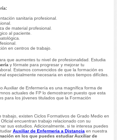
ría:
tación sanitaria profesional.
ional.
za de material profesional.
ico al paciente.
atológica.
fesional.
ión en centros de trabajo.
ara que aumentes tu nivel de profesionalidad.
Estudia
ería
y fórmate para progresar y mejorar tu
laboral.
Estamos convencidos de que la formación es
al especialmente necesaria en estos tiempos difíciles.
 Auxiliar de Enfermería es una magnífica forma de
mnos actuales de FP lo demostraron puesto que esta
ales para los jóvenes titulados que la Formación
e trabajo, existen Ciclos Formativos de Grado Medio en
 Oficial encuentran trabajo relacionado con su
nar sus estudios.
Adicionalmente, si te interesa puedes
studiar
Auxiliar de Enfermeria a Distancia
en nuestra
mación en los que puedes estudiar
Auxiliar de