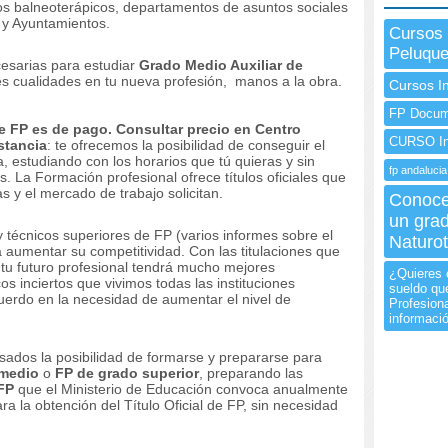
tros balneoterápicos, departamentos de asuntos sociales
 y Ayuntamientos.
Cursos 
Peluque
cesarias para estudiar
Grado Medio Auxiliar de
es cualidades en tu nueva profesión, manos a la obra.
Cursos I
FP Docume
 FP es de pago. Consultar precio en Centro
CURSO I
stancia
: te ofrecemos la posibilidad de conseguir el
a, estudiando con los horarios que tú quieras y sin
fp andalucia
. La Formación profesional ofrece títulos oficiales que
 y el mercado de trabajo solicitan.
Conoce 
un gra
 técnicos superiores de FP (varios informes sobre el
Naturot
 aumentar su competitividad. Con las titulaciones que
 tu futuro profesional tendrá mucho mejores
¿Quieres 
 inciertos que vivimos todas las instituciones
sueldo qu
uerdo en la necesidad de aumentar el nivel de
Profesiona
informaci
sados la posibilidad de formarse y prepararse para
 medio
o
FP de grado superior
, preparando las
FP
que el Ministerio de Educación convoca anualmente
la obtención del Título Oficial de FP, sin necesidad