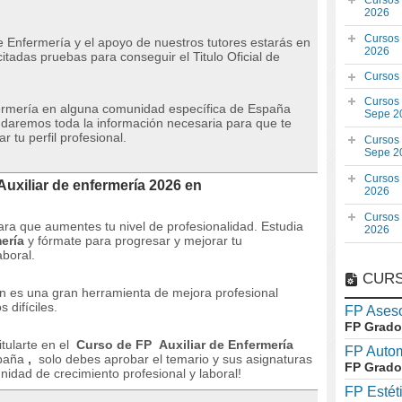
Cursos
2026
Cursos
 de Enfermería y el apoyo de nuestros tutores estarás en
2026
citadas pruebas para conseguir el Titulo Oficial de
Cursos
Cursos
fermería en alguna comunidad específica de España
Sepe 2
 daremos toda la información necesaria para que te
 tu perfil profesional.
Cursos
Sepe 2
Cursos
Auxiliar de enfermería 2026 en
2026
Cursos
ra que aumentes tu nivel de profesionalidad. Estudia
2026
ería
y fórmate para progresar y mejorar tu
aboral.
CURS
n es una gran herramienta de mejora profesional
 difíciles.
FP Aseso
FP Grado
itularte en el
Curso de FP
Auxiliar de Enfermería
FP Auto
spaña
,
solo debes aprobar el temario y sus asignaturas
FP Grado
nidad de crecimiento profesional y laboral!
FP Estét