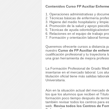
Contenidos Curso FP Auxiliar Enferme
1. Operaciones administrativas y documen
2. Técnicas básicas de enfermería profes
3. Higiene del medio hospitalario y limpie
4. Promoción de la salud y apoyo psicológ
5. Técnicas de ayuda odontológica/estom
6. Relaciones en el equipo de trabajo pro
7. Formación y orientación laboral formac
Queremos ofrecerte cursos a distancia p
nuestro
Curso de FP Auxiliar de enferm
cualificación profesional y tu trayectoria 
una gran herramienta de mejora profesion
La Formación Profesional de Grado Medio
insertarse en el mercado laboral.
Los alu
titulación oficial tiene más salidas labor
Universitaria.
Aún en la situación actual del mercado d
los que los alumnos que reciben el Título
formación poco tiempo después de termi
también revisar todos los centros para e
web.
Revisa todos los Centros de For