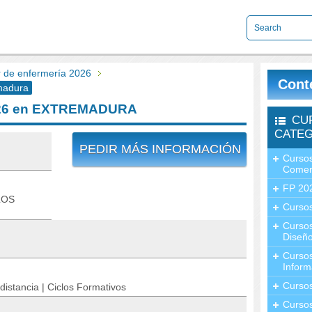
r de enfermería 2026
Cont
emadura
 2026 en EXTREMADURA
CU
CATEG
PEDIR MÁS INFORMACIÓN
Cursos
Comer
FP 20
LOS
Cursos
Curso
Diseño
Curso
Inform
Curso
distancia | Ciclos Formativos
Curso