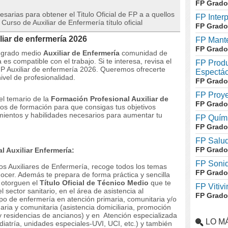
FP Grado
arias para obtener el Titulo Oficial de FP a a quellos
FP Inter
 Curso de Auxiliar de Enfermería título oficial
FP Grado
liar de enfermería 2026
FP Mante
FP Grado
e grado medio
Auxiliar de Enfermería
comunidad de
es compatible con el trabajo.
Si te interesa, revisa el
FP Produ
l FP Auxiliar de enfermería 2026. Queremos ofrecerte
Espectác
ivel de profesionalidad.
FP Grado
FP Proye
 el temario de la
Formación Profesional Auxiliar de
FP Grado
os de formación para que consigas tus objetivos
imientos y habilidades necesarios para aumentar tu
FP Quími
FP Grado
FP Salud
FP Grado
 Auxiliar Enfermería:
FP Soni
s Auxiliares de Enfermería, recoge todos los temas
FP Grado
nocer. Además te prepara de forma práctica y sencilla
 otorguen el
Título Oficial de Técnico Medio
que te
FP Vitivi
l sector sanitario, en el área de asistencia al
FP Grado
ipo de enfermería en atención primaria, comunitaria y/o
ria y comunitaria (asistencia domiciliaria, promoción
 y residencias de ancianos) y en Atención especializada
LO M
ediatría, unidades especiales-UVI, UCI, etc.) y también