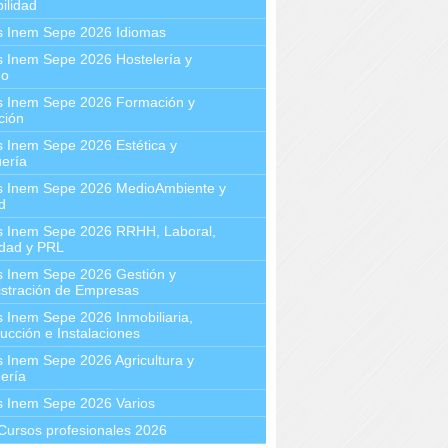
ilidad
s Inem Sepe 2026 Idiomas
 Inem Sepe 2026 Hostelería y
mo
s Inem Sepe 2026 Formación y
ción
 Inem Sepe 2026 Estética y
ería
s Inem Sepe 2026 MedioAmbiente y
d
s Inem Sepe 2026 RRHH, Laboral,
idad y PRL
s Inem Sepe 2026 Gestión y
stración de Empresas
 Inem Sepe 2026 Inmobiliaria,
ucción e Instalaciones
 Inem Sepe 2026 Agricultura y
ería
s Inem Sepe 2026 Varios
Cursos profesionales 2026