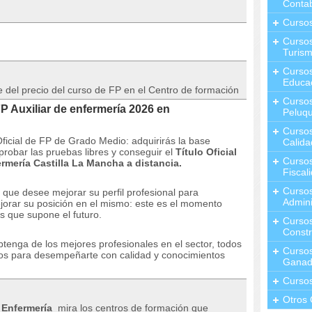
Contab
Curso
Cursos
Turis
Curso
Educa
l precio del curso de FP en el Centro de formación
Cursos
 Auxiliar de enfermería 2026 en
Peluqu
Curso
ficial de FP de Grado Medio: adquirirás la base
Calida
obar las pruebas libres y conseguir el
Título Oficial
Curso
rmería Castilla La Mancha a distancia.
Fiscal
Curso
ue desee mejorar su perfil profesional para
Admini
jorar su posición en el mismo: este es el momento
s que supone el futuro.
Cursos
Constr
btenga de los mejores profesionales en el sector, todos
Cursos
ios para desempeñarte con calidad y conocimientos
Ganad
Curso
Otros 
 Enfermería
mira los centros de formación que