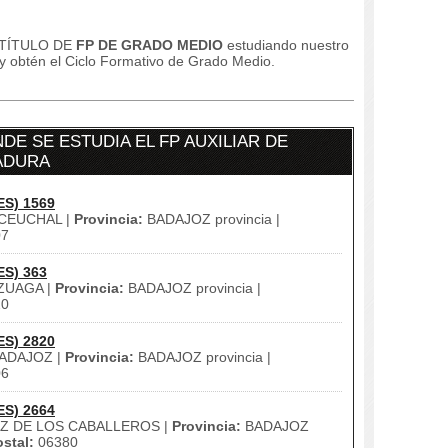
 TÍTULO DE
FP DE GRADO MEDIO
estudiando nuestro
 y obtén el Ciclo Formativo de Grado Medio.
E SE ESTUDIA EL FP AUXILIAR DE
ADURA
ES) 1569
CEUCHAL |
Provincia:
BADAJOZ provincia |
07
ES) 363
ZUAGA |
Provincia:
BADAJOZ provincia |
20
ES) 2820
ADAJOZ |
Provincia:
BADAJOZ provincia |
06
ES) 2664
Z DE LOS CABALLEROS |
Provincia:
BADAJOZ
stal:
06380