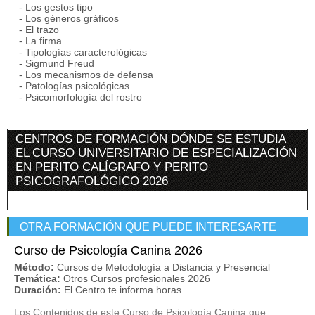
- Los gestos tipo
- Los géneros gráficos
- El trazo
- La firma
- Tipologías caracterológicas
- Sigmund Freud
- Los mecanismos de defensa
- Patologías psicológicas
- Psicomorfología del rostro
CENTROS DE FORMACIÓN DÓNDE SE ESTUDIA
EL CURSO UNIVERSITARIO DE ESPECIALIZACIÓN
EN PERITO CALÍGRAFO Y PERITO
PSICOGRAFOLÓGICO 2026
OTRA FORMACIÓN QUE PUEDE INTERESARTE
Curso de Psicología Canina 2026
Método:
Cursos de Metodología a Distancia y Presencial
Temática:
Otros Cursos profesionales 2026
Duración:
El Centro te informa horas
Los Contenidos de este Curso de Psicología Canina que