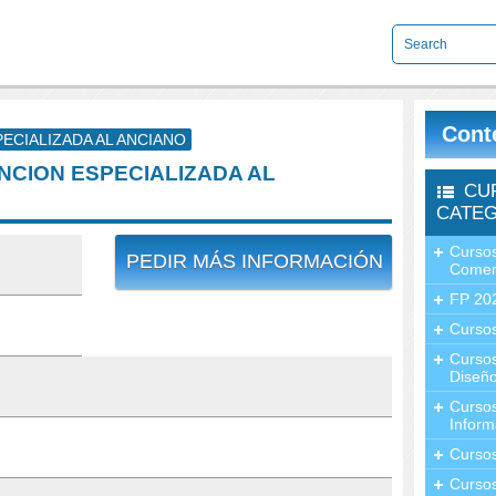
Cont
PECIALIZADA AL ANCIANO
ENCION ESPECIALIZADA AL
CU
CATEG
Cursos
PEDIR MÁS INFORMACIÓN
Comer
FP 20
Cursos
Curso
Diseño
Curso
Inform
Curso
Curso