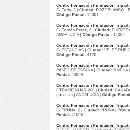
Centro Formación Fundación Triparti
C/ Feria, 6 |
Ciudad:
POZOBLANCO |
P
Código Postal:
14001
Centro Formación Fundación Triparti
C/ Fernán Pérez, 3 |
Ciudad:
PUENTE G
ANDALUCÍA |
Código Postal:
14002
Centro Formación Fundación Triparti
C/ ESTANCIAS |
Ciudad:
VELEZ RUBIO
Código Postal:
4120
Centro Formación Fundación Triparti
PASEO DE ESPAÑA |
Ciudad:
JIMENA 
Postal:
23009
Centro Formación Fundación Triparti
CTRA DE NIJAR 206 |
Ciudad:
CAÑADA
provincia | ANDALUCÍA |
Código Postal
Centro Formación Fundación Triparti
C/ PRUNA, 2 |
Ciudad:
PRUNA |
Provin
Postal:
41006
Centro Formación Fundación Triparti