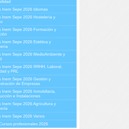
ilidad
s Inem Sepe 2026 Idiomas
 Inem Sepe 2026 Hostelería y
mo
s Inem Sepe 2026 Formación y
ción
 Inem Sepe 2026 Estética y
ería
s Inem Sepe 2026 MedioAmbiente y
d
s Inem Sepe 2026 RRHH, Laboral,
idad y PRL
s Inem Sepe 2026 Gestión y
stración de Empresas
 Inem Sepe 2026 Inmobiliaria,
ucción e Instalaciones
 Inem Sepe 2026 Agricultura y
ería
s Inem Sepe 2026 Varios
Cursos profesionales 2026