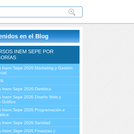
enidos en el Blog
RSOS INEM SEPE POR
ORÍAS
 Inem Sepe 2026 Márketing y Gestión
cial
26
 Inem Sepe 2026 Dietética
s Inem Sepe 2026 Diseño Web y
 Gráfico
s Inem Sepe 2026 Programación e
ática
s Inem Sepe 2026 Sanidad
s Inem Sepe 2026 Finanzas y