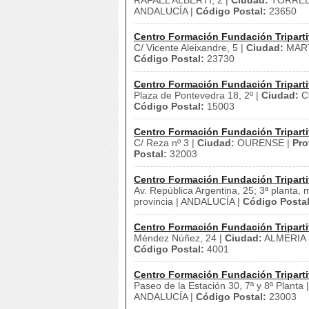
RAFAEL ALBERTI, 2 |
Ciudad:
TORRED
ANDALUCÍA |
Código Postal:
23650
Centro Formación Fundación Triparti
C/ Vicente Aleixandre, 5 |
Ciudad:
MAR
Código Postal:
23730
Centro Formación Fundación Triparti
Plaza de Pontevedra 18, 2º |
Ciudad:
C
Código Postal:
15003
Centro Formación Fundación Triparti
C/ Reza nº 3 |
Ciudad:
OURENSE |
Pro
Postal:
32003
Centro Formación Fundación Triparti
Av. República Argentina, 25; 3ª planta, 
provincia | ANDALUCÍA |
Código Postal
Centro Formación Fundación Triparti
Méndez Núñez, 24 |
Ciudad:
ALMERIA 
Código Postal:
4001
Centro Formación Fundación Triparti
Paseo de la Estación 30, 7ª y 8ª Planta 
ANDALUCÍA |
Código Postal:
23003