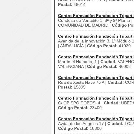
Postal:
48014
Centro Formación Fundación Triparti
Condesa de Venadito 1, 8ª y 9ª Planta |
COMUNIDAD DE MADRID |
Código Pos
Centro Formación Fundación Triparti
Avenida de la Innovación 3, 1ª Módulo 
| ANDALUCÍA |
Código Postal:
41020
Centro Formación Fundación Triparti
Martín el Humano, 1 |
Ciudad:
VALENCI
VALENCIANA |
Código Postal:
46008
Centro Formación Fundación Triparti
Rua da Xesta Nave 76 A |
Ciudad:
CORU
Postal:
15895
Centro Formación Fundación Triparti
C/ OBISPO COBOS, 4 |
Ciudad:
UBEDA
Código Postal:
23400
Centro Formación Fundación Triparti
Avda. de los Ángeles 17 |
Ciudad:
LOJA
Código Postal:
18300