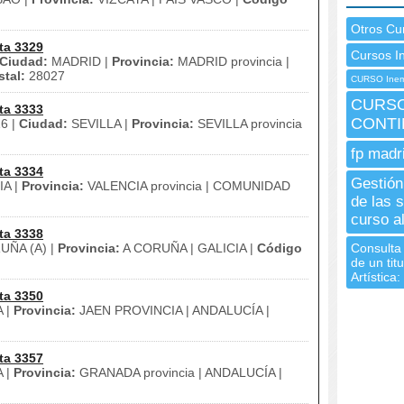
Otros Cu
ta 3329
Cursos I
Ciudad:
MADRID |
Provincia:
MADRID provincia |
tal:
28027
CURSO Inem
CURSO
ta 3333
CONTI
16 |
Ciudad:
SEVILLA |
Provincia:
SEVILLA provincia
fp madr
ta 3334
Gestión
A |
Provincia:
VALENCIA provincia | COMUNIDAD
de las 
curso al
ta 3338
ÑA (A) |
Provincia:
A CORUÑA | GALICIA |
Código
Consulta 
de un tit
Artística:
ta 3350
 |
Provincia:
JAEN PROVINCIA | ANDALUCÍA |
ta 3357
 |
Provincia:
GRANADA provincia | ANDALUCÍA |