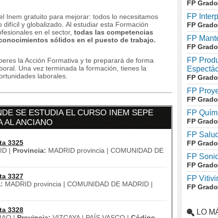
FP Grado
FP Inter
el Inem gratuito para mejorar: todos lo necesitamos
ifícil y globalizado. Al estudiar esta Formación
FP Grado
fesionales en el sector,
todas las competencias
FP Mante
 conocimientos sólidos en el puesto de trabajo.
FP Grado
FP Produ
uperes la Acción Formativa y te preparará de forma
boral.
Una vez terminada la formación, tienes la
Espectác
rtunidades laborales.
FP Grado
FP Proye
FP Grado
DE SE ESTUDIA EL CURSO INEM SEPE
FP Quími
FP Grado
A AL ANCIANO
FP Salud
ta 3325
FP Grado
D |
Provincia:
MADRID provincia | COMUNIDAD DE
FP Soni
FP Grado
ta 3327
FP Vitivi
:
MADRID provincia | COMUNIDAD DE MADRID |
FP Grado
ta 3328
LO M
BAO |
Provincia:
VIZCAYA | PAÍS VASCO |
Código