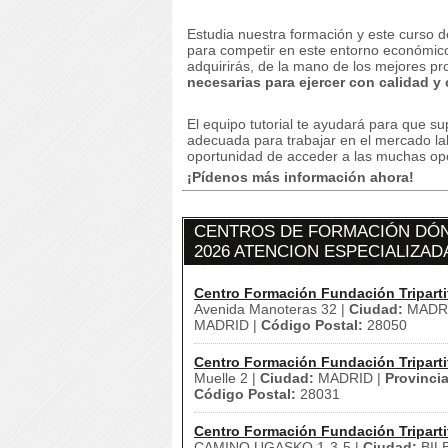
Estudia nuestra formación y este curso d
para competir en este entorno económico d
adquirirás, de la mano de los mejores pro
necesarias para ejercer con calidad y
El equipo tutorial te ayudará para que s
adecuada para trabajar en el mercado la
oportunidad de acceder a las muchas opo
¡Pídenos más información ahora!
CENTROS DE FORMACIÓN DÓN
2026 ATENCION ESPECIALIZAD
Centro Formación Fundación Triparti
Avenida Manoteras 32 |
Ciudad:
MADRI
MADRID |
Código Postal:
28050
Centro Formación Fundación Triparti
Muelle 2 |
Ciudad:
MADRID |
Provincia
Código Postal:
28031
Centro Formación Fundación Triparti
CAMINO UGASKO 1-3-5 |
Ciudad:
BIL