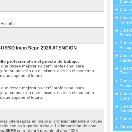
Contab
Curso
Cursos
Turis
n España
Curso
Educa
Cursos
Peluqu
 CURSO Inem Sepe 2026 ATENCION
Curso
Calida
llo profesional en el puesto de trabajo.
ue desee mejorar su perfil profesional para
Curso
jorar su posición en el mismo: este es el momento
Fiscal
s que supone el futuro.
Curso
Admini
ue desee mejorar su perfil profesional para
jorar su posición en el mismo: este es el momento
Cursos
s que supone el futuro.
Constr
Cursos
Ganad
Curso
sonas interesadas en mejorar profesionalmente a través
nada con su lugar de trabajo.
La impartición de este
Otros 
res SEPE
se realizará durante el año 2026