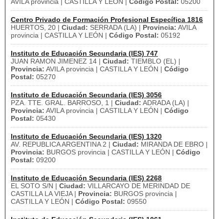
AVILA provincia | CASTILLA Y LEÓN |
Código Postal:
05200
Centro Privado de Formación Profesional Específica 1816
HUERTOS, 20 |
Ciudad:
SERRADA (LA) |
Provincia:
AVILA
provincia | CASTILLA Y LEÓN |
Código Postal:
05192
Instituto de Educación Secundaria (IES) 747
JUAN RAMON JIMENEZ 14 |
Ciudad:
TIEMBLO (EL) |
Provincia:
AVILA provincia | CASTILLA Y LEÓN |
Código
Postal:
05270
Instituto de Educación Secundaria (IES) 3056
PZA. TTE. GRAL. BARROSO, 1 |
Ciudad:
ADRADA (LA) |
Provincia:
AVILA provincia | CASTILLA Y LEÓN |
Código
Postal:
05430
Instituto de Educación Secundaria (IES) 1320
AV. REPUBLICA ARGENTINA 2 |
Ciudad:
MIRANDA DE EBRO |
Provincia:
BURGOS provincia | CASTILLA Y LEÓN |
Código
Postal:
09200
Instituto de Educación Secundaria (IES) 2268
EL SOTO S/N |
Ciudad:
VILLARCAYO DE MERINDAD DE
CASTILLA LA VIEJA |
Provincia:
BURGOS provincia |
CASTILLA Y LEÓN |
Código Postal:
09550