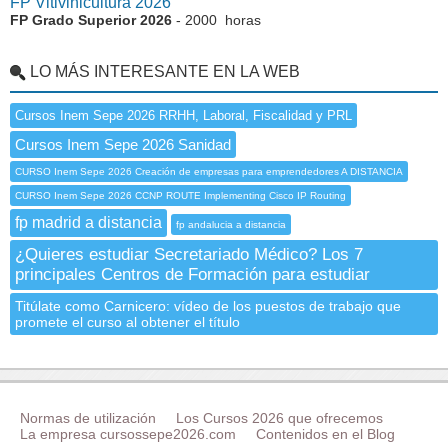
FP Vitivinicultura 2026
FP Grado Superior 2026
- 2000 horas
LO MÁS INTERESANTE EN LA WEB
Cursos Inem Sepe 2026 RRHH, Laboral, Fiscalidad y PRL
Cursos Inem Sepe 2026 Sanidad
CURSO Inem Sepe 2026 Creación de empresas para emprendedores A DISTANCIA
CURSO Inem Sepe 2026 CCNP ROUTE Implementing Cisco IP Routing
fp madrid a distancia
fp andalucia a distancia
¿Quieres estudiar Secretariado Médico? Los 7
principales Centros de Formación para estudiar
Titúlate como Carnicero: vídeo de los puestos de trabajo que
promete el curso al obtener el título
Normas de utilización
Los Cursos 2026 que ofrecemos
La empresa cursossepe2026.com
Contenidos en el Blog