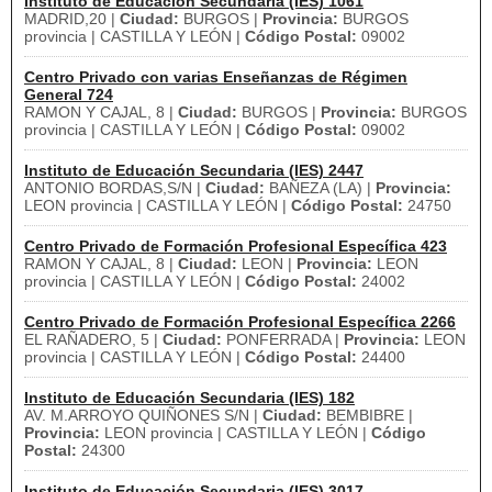
Instituto de Educación Secundaria (IES) 1061
MADRID,20 |
Ciudad:
BURGOS |
Provincia:
BURGOS
provincia | CASTILLA Y LEÓN |
Código Postal:
09002
Centro Privado con varias Enseñanzas de Régimen
General 724
RAMON Y CAJAL, 8 |
Ciudad:
BURGOS |
Provincia:
BURGOS
provincia | CASTILLA Y LEÓN |
Código Postal:
09002
Instituto de Educación Secundaria (IES) 2447
ANTONIO BORDAS,S/N |
Ciudad:
BAÑEZA (LA) |
Provincia:
LEON provincia | CASTILLA Y LEÓN |
Código Postal:
24750
Centro Privado de Formación Profesional Específica 423
RAMON Y CAJAL, 8 |
Ciudad:
LEON |
Provincia:
LEON
provincia | CASTILLA Y LEÓN |
Código Postal:
24002
Centro Privado de Formación Profesional Específica 2266
EL RAÑADERO, 5 |
Ciudad:
PONFERRADA |
Provincia:
LEON
provincia | CASTILLA Y LEÓN |
Código Postal:
24400
Instituto de Educación Secundaria (IES) 182
AV. M.ARROYO QUIÑONES S/N |
Ciudad:
BEMBIBRE |
Provincia:
LEON provincia | CASTILLA Y LEÓN |
Código
Postal:
24300
Instituto de Educación Secundaria (IES) 3017