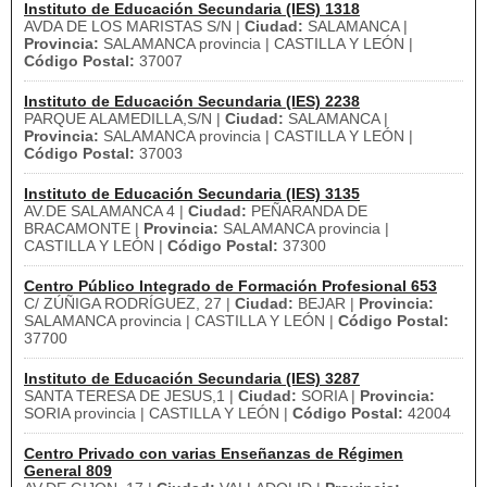
Instituto de Educación Secundaria (IES) 1318
AVDA DE LOS MARISTAS S/N |
Ciudad:
SALAMANCA |
Provincia:
SALAMANCA provincia | CASTILLA Y LEÓN |
Código Postal:
37007
Instituto de Educación Secundaria (IES) 2238
PARQUE ALAMEDILLA,S/N |
Ciudad:
SALAMANCA |
Provincia:
SALAMANCA provincia | CASTILLA Y LEÓN |
Código Postal:
37003
Instituto de Educación Secundaria (IES) 3135
AV.DE SALAMANCA 4 |
Ciudad:
PEÑARANDA DE
BRACAMONTE |
Provincia:
SALAMANCA provincia |
CASTILLA Y LEÓN |
Código Postal:
37300
Centro Público Integrado de Formación Profesional 653
C/ ZÚÑIGA RODRÍGUEZ, 27 |
Ciudad:
BEJAR |
Provincia:
SALAMANCA provincia | CASTILLA Y LEÓN |
Código Postal:
37700
Instituto de Educación Secundaria (IES) 3287
SANTA TERESA DE JESUS,1 |
Ciudad:
SORIA |
Provincia:
SORIA provincia | CASTILLA Y LEÓN |
Código Postal:
42004
Centro Privado con varias Enseñanzas de Régimen
General 809