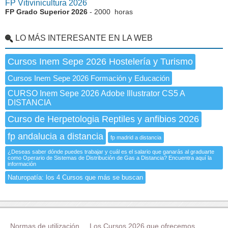
FP Vitivinicultura 2026
FP Grado Superior 2026
- 2000 horas
LO MÁS INTERESANTE EN LA WEB
Cursos Inem Sepe 2026 Hostelería y Turismo
Cursos Inem Sepe 2026 Formación y Educación
CURSO Inem Sepe 2026 Adobe Illustrator CS5 A
DISTANCIA
Curso de Herpetologia Reptiles y anfibios 2026
fp andalucia a distancia
fp madrid a distancia
¿Deseas saber dónde puedes trabajar y cuál es el salario que ganarás al graduarte
como Operario de Sistemas de Distribución de Gas a Distancia? Encuentra aquí la
información
Naturopatía: los 4 Cursos que más se buscan
Normas de utilización
Los Cursos 2026 que ofrecemos