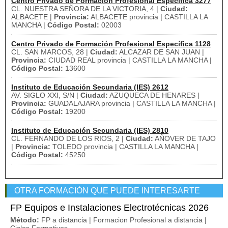
Centro Privado de Formación Profesional Específica 3277
CL. NUESTRA SEÑORA DE LA VICTORIA, 4 |
Ciudad:
ALBACETE |
Provincia:
ALBACETE provincia | CASTILLA LA
MANCHA |
Código Postal:
02003
Centro Privado de Formación Profesional Específica 1128
CL. SAN MARCOS, 28 |
Ciudad:
ALCAZAR DE SAN JUAN |
Provincia:
CIUDAD REAL provincia | CASTILLA LA MANCHA |
Código Postal:
13600
Instituto de Educación Secundaria (IES) 2612
AV. SIGLO XXI, S/N |
Ciudad:
AZUQUECA DE HENARES |
Provincia:
GUADALAJARA provincia | CASTILLA LA MANCHA |
Código Postal:
19200
Instituto de Educación Secundaria (IES) 2810
CL. FERNANDO DE LOS RIOS, 2 |
Ciudad:
AÑOVER DE TAJO
|
Provincia:
TOLEDO provincia | CASTILLA LA MANCHA |
Código Postal:
45250
OTRA FORMACIÓN QUE PUEDE INTERESARTE
FP Equipos e Instalaciones Electrotécnicas 2026
Método:
FP a distancia | Formacion Profesional a distancia |