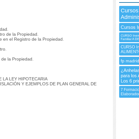
Cursos
Admini
Cursos I
dad.
ro de la Propiedad.
CURSO Inem 
e en el Registro de la Propiedad.
Familiar A 
CURSO I
tro.
ALIMENT
 de la Propiedad.
fp madrid
¿Anhelas
para los
 LA LEY HIPOTECARIA
Los 6 pri
ISLACIÓN Y EJEMPLOS DE PLAN GENERAL DE
7 Formacio
Elaborador