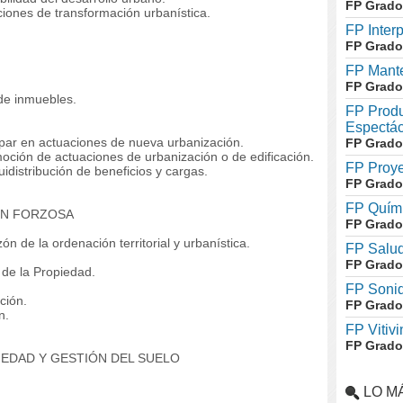
FP Grado
ones de transformación urbanística.
FP Inter
FP Grado
FP Mante
FP Grado
de inmuebles.
FP Produ
Espectác
par en actuaciones de nueva urbanización.
FP Grado
oción de actuaciones de urbanización o de edificación.
FP Proye
distribución de beneficios y cargas.
FP Grado
FP Quími
ÓN FORZOSA
FP Grado
de la ordenación territorial y urbanística.
FP Salud
FP Grado
de la Propiedad.
FP Soni
ción.
FP Grado
n.
FP Vitivi
FP Grado
IEDAD Y GESTIÓN DEL SUELO
LO M