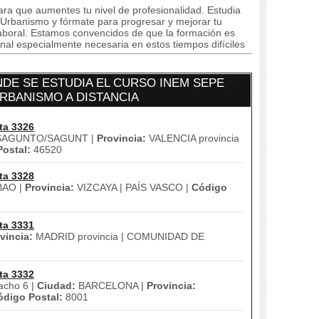
ra que aumentes tu nivel de profesionalidad. Estudia
rbanismo y fórmate para progresar y mejorar tu
a laboral. Estamos convencidos de que la formación es
al especialmente necesaria en estos tiempos difíciles
DE SE ESTUDIA EL CURSO INEM SEPE
RBANISMO A DISTANCIA
ta 3326
AGUNTO/SAGUNT |
Provincia:
VALENCIA provincia
ostal:
46520
ta 3328
BAO |
Provincia:
VIZCAYA | PAÍS VASCO |
Código
ta 3331
vincia:
MADRID provincia | COMUNIDAD DE
ta 3332
acho 6 |
Ciudad:
BARCELONA |
Provincia:
ódigo Postal:
8001