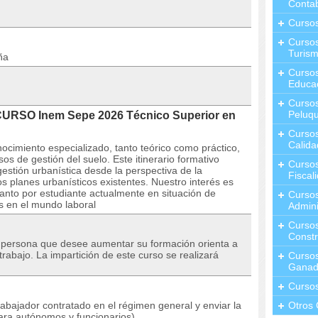
Contab
Curso
Cursos
Turis
ña
Curso
Educa
Cursos
Peluqu
CURSO Inem Sepe 2026 Técnico Superior en
Curso
Calida
nocimiento especializado, tanto teórico como práctico,
os de gestión del suelo. Este itinerario formativo
Curso
estión urbanística desde la perspectiva de la
Fiscal
tos planes urbanísticos existentes. Nuestro interés es
anto por estudiante actualmente en situación de
Curso
s en el mundo laboral
Admini
Cursos
Constr
r persona que desee aumentar su formación orienta a
rabajo. La impartición de este curso se realizará
Cursos
Ganad
Curso
rabajador contratado en el régimen general y enviar la
Otros 
ara autónomos y funcionarios)