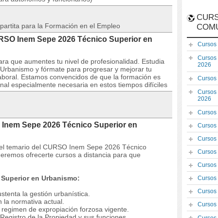
CURS
partita para la Formación en el Empleo
COM
URSO Inem Sepe 2026 Técnico Superior en
Cursos
Cursos
ra que aumentes tu nivel de profesionalidad. Estudia
2026
rbanismo y fórmate para progresar y mejorar tu
a laboral. Estamos convencidos de que la formación es
Cursos
al especialmente necesaria en estos tiempos difíciles
Cursos
2026
Cursos
 Inem Sepe 2026 Técnico Superior en
Cursos
Cursos
 y el temario del CURSO Inem Sepe 2026 Técnico
Cursos
remos ofrecerte cursos a distancia para que
Cursos
 Superior en Urbanismo:
Cursos
Cursos
stenta la gestión urbanística.
n la normativa actual.
Cursos
l regimen de expropiación forzosa vigente.
 Registro de la Propiedad y sus funciones.