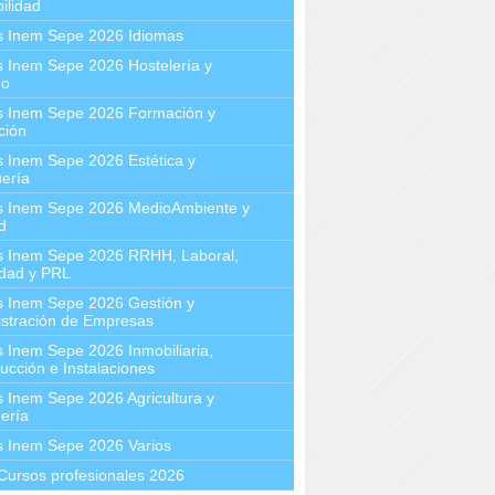
ilidad
s Inem Sepe 2026 Idiomas
 Inem Sepe 2026 Hostelería y
mo
s Inem Sepe 2026 Formación y
ción
 Inem Sepe 2026 Estética y
ería
s Inem Sepe 2026 MedioAmbiente y
d
s Inem Sepe 2026 RRHH, Laboral,
idad y PRL
s Inem Sepe 2026 Gestión y
stración de Empresas
 Inem Sepe 2026 Inmobiliaria,
ucción e Instalaciones
 Inem Sepe 2026 Agricultura y
ería
s Inem Sepe 2026 Varios
Cursos profesionales 2026