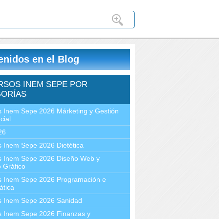
enidos en el Blog
RSOS INEM SEPE POR
ORÍAS
 Inem Sepe 2026 Márketing y Gestión
cial
26
 Inem Sepe 2026 Dietética
s Inem Sepe 2026 Diseño Web y
 Gráfico
s Inem Sepe 2026 Programación e
ática
s Inem Sepe 2026 Sanidad
s Inem Sepe 2026 Finanzas y