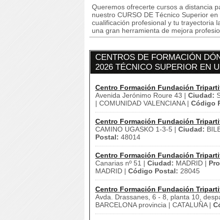
Queremos ofrecerte cursos a distancia pa
nuestro CURSO DE Técnico Superior en U
cualificación profesional y tu trayectori
una gran herramienta de mejora profesion
CENTROS DE FORMACIÓN DÓN
2026 TÉCNICO SUPERIOR EN U
Centro Formación Fundación Triparti
Avenida Jerónimo Roure 43 |
Ciudad:
S
| COMUNIDAD VALENCIANA |
Código P
Centro Formación Fundación Triparti
CAMINO UGASKO 1-3-5 |
Ciudad:
BIL
Postal:
48014
Centro Formación Fundación Triparti
Canarias nº 51 |
Ciudad:
MADRID |
Pro
MADRID |
Código Postal:
28045
Centro Formación Fundación Triparti
Avda. Drassanes, 6 - 8, planta 10, desp
BARCELONA provincia | CATALUÑA |
C