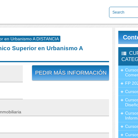
Cont
or en Urbanismo A DISTANCIA
ico Superior en Urbanismo A
CU
CATEG
Cursos
PEDIR MÁS INFORMACIÓN
Comer
FP 20
Cursos
Curso
Diseño
nmobiliaria
Curso
Inform
Curso
Curso