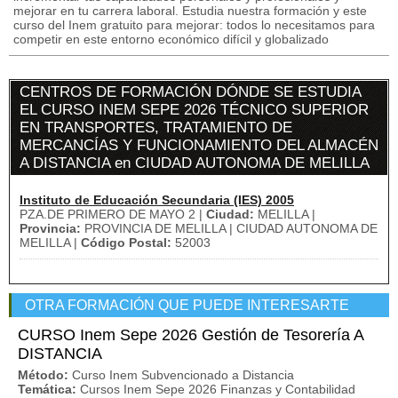
mejorar en tu carrera laboral. Estudia nuestra formación y este
curso del Inem gratuito para mejorar: todos lo necesitamos para
competir en este entorno económico difícil y globalizado
CENTROS DE FORMACIÓN DÓNDE SE ESTUDIA
EL CURSO INEM SEPE 2026 TÉCNICO SUPERIOR
EN TRANSPORTES, TRATAMIENTO DE
MERCANCÍAS Y FUNCIONAMIENTO DEL ALMACÉN
A DISTANCIA en CIUDAD AUTONOMA DE MELILLA
Instituto de Educación Secundaria (IES) 2005
PZA.DE PRIMERO DE MAYO 2 |
Ciudad:
MELILLA |
Provincia:
PROVINCIA DE MELILLA | CIUDAD AUTONOMA DE
MELILLA |
Código Postal:
52003
OTRA FORMACIÓN QUE PUEDE INTERESARTE
CURSO Inem Sepe 2026 Gestión de Tesorería A
DISTANCIA
Método:
Curso Inem Subvencionado a Distancia
Temática:
Cursos Inem Sepe 2026 Finanzas y Contabilidad