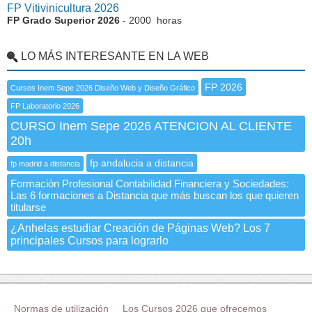
FP Vitivinicultura 2026
FP Grado Superior 2026
- 2000 horas
LO MÁS INTERESANTE EN LA WEB
FP 2026
Cursos Inem Sepe 2026 Diseño Web y Diseño Gráfico
FP Laboratorio 2026
CURSO Inem Sepe 2026 ATENCION AL CLIENTE
20h
fp andalucia a distancia
fp madrid a distancia
Formación Profesional Contabilidad Financiera y Sociedades:
Las 6 formaciones a Distancia que más buscan los que quieren
titularse
¿Anhelas estudiar Creación de Páginas Web? Los 7
principales Cursos para lograrlo
Normas de utilización
Los Cursos 2026 que ofrecemos