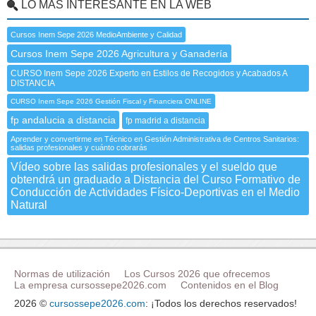
LO MÁS INTERESANTE EN LA WEB
Cursos Inem Sepe 2026 MedioAmbiente y Calidad
Cursos Inem Sepe 2026 Agricultura y Ganadería
CURSO Inem Sepe 2026 Experto en Estilos de Recogidos y Acabados A
DISTANCIA
CURSO Inem Sepe 2026 Gestión Fiscal y Financiera ONLINE
fp andalucia a distancia
fp madrid a distancia
Aprender y convertirme en Técnico en Gestión Administrativa de Centros Sanitarios:
salidas profesionales y cuánto cobrarás
Vídeo sobre las salidas profesionales y el sueldo que
obtendrá un graduado a Distancia del Curso Formativo de
Conducción de Actividades Físico-Deportivas en el Medio
Natural
Normas de utilización
Los Cursos 2026 que ofrecemos
La empresa cursossepe2026.com
Contenidos en el Blog
2026 ©
cursossepe2026.com
: ¡Todos los derechos reservados!