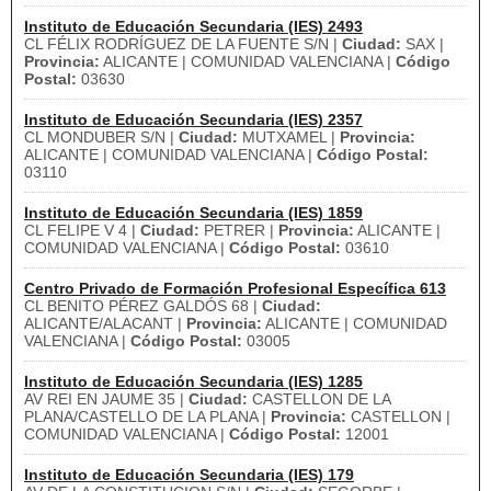
Instituto de Educación Secundaria (IES) 2493
CL FÉLIX RODRÍGUEZ DE LA FUENTE S/N |
Ciudad:
SAX |
Provincia:
ALICANTE | COMUNIDAD VALENCIANA |
Código
Postal:
03630
Instituto de Educación Secundaria (IES) 2357
CL MONDUBER S/N |
Ciudad:
MUTXAMEL |
Provincia:
ALICANTE | COMUNIDAD VALENCIANA |
Código Postal:
03110
Instituto de Educación Secundaria (IES) 1859
CL FELIPE V 4 |
Ciudad:
PETRER |
Provincia:
ALICANTE |
COMUNIDAD VALENCIANA |
Código Postal:
03610
Centro Privado de Formación Profesional Específica 613
CL BENITO PÉREZ GALDÓS 68 |
Ciudad:
ALICANTE/ALACANT |
Provincia:
ALICANTE | COMUNIDAD
VALENCIANA |
Código Postal:
03005
Instituto de Educación Secundaria (IES) 1285
AV REI EN JAUME 35 |
Ciudad:
CASTELLON DE LA
PLANA/CASTELLO DE LA PLANA |
Provincia:
CASTELLON |
COMUNIDAD VALENCIANA |
Código Postal:
12001
Instituto de Educación Secundaria (IES) 179