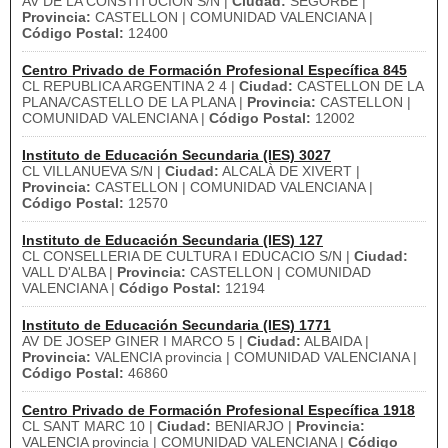
AV DE LA CONSTITUCION S/N |
Ciudad:
SEGORBE |
Provincia:
CASTELLON | COMUNIDAD VALENCIANA |
Código Postal:
12400
Centro Privado de Formación Profesional Específica 845
CL REPUBLICA ARGENTINA 2 4 |
Ciudad:
CASTELLON DE LA
PLANA/CASTELLO DE LA PLANA |
Provincia:
CASTELLON |
COMUNIDAD VALENCIANA |
Código Postal:
12002
Instituto de Educación Secundaria (IES) 3027
CL VILLANUEVA S/N |
Ciudad:
ALCALÀ DE XIVERT |
Provincia:
CASTELLON | COMUNIDAD VALENCIANA |
Código Postal:
12570
Instituto de Educación Secundaria (IES) 127
CL CONSELLERIA DE CULTURA I EDUCACIO S/N |
Ciudad:
VALL D'ALBA |
Provincia:
CASTELLON | COMUNIDAD
VALENCIANA |
Código Postal:
12194
Instituto de Educación Secundaria (IES) 1771
AV DE JOSEP GINER I MARCO 5 |
Ciudad:
ALBAIDA |
Provincia:
VALENCIA provincia | COMUNIDAD VALENCIANA |
Código Postal:
46860
Centro Privado de Formación Profesional Específica 1918
CL SANT MARC 10 |
Ciudad:
BENIARJO |
Provincia:
VALENCIA provincia | COMUNIDAD VALENCIANA |
Código