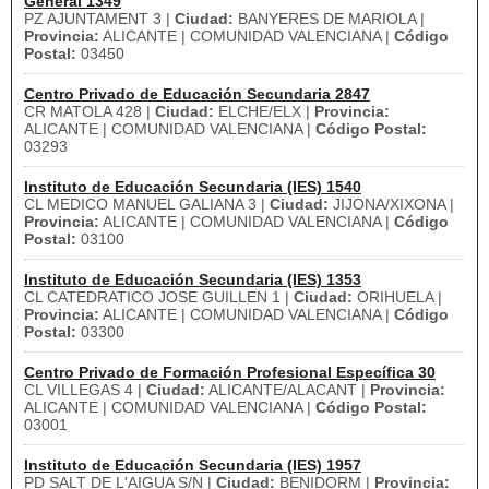
General 1349
PZ AJUNTAMENT 3 |
Ciudad:
BANYERES DE MARIOLA |
Provincia:
ALICANTE | COMUNIDAD VALENCIANA |
Código
Postal:
03450
Centro Privado de Educación Secundaria 2847
CR MATOLA 428 |
Ciudad:
ELCHE/ELX |
Provincia:
ALICANTE | COMUNIDAD VALENCIANA |
Código Postal:
03293
Instituto de Educación Secundaria (IES) 1540
CL MEDICO MANUEL GALIANA 3 |
Ciudad:
JIJONA/XIXONA |
Provincia:
ALICANTE | COMUNIDAD VALENCIANA |
Código
Postal:
03100
Instituto de Educación Secundaria (IES) 1353
CL CATEDRATICO JOSE GUILLEN 1 |
Ciudad:
ORIHUELA |
Provincia:
ALICANTE | COMUNIDAD VALENCIANA |
Código
Postal:
03300
Centro Privado de Formación Profesional Específica 30
CL VILLEGAS 4 |
Ciudad:
ALICANTE/ALACANT |
Provincia:
ALICANTE | COMUNIDAD VALENCIANA |
Código Postal:
03001
Instituto de Educación Secundaria (IES) 1957
PD SALT DE L'AIGUA S/N |
Ciudad:
BENIDORM |
Provincia: