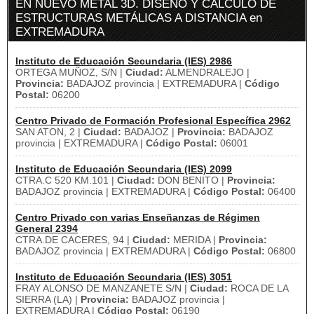
EN NUEVO METAL 3D. DISEÑO Y CÁLCULO DE
ESTRUCTURAS METÁLICAS A DISTANCIA en
EXTREMADURA
Instituto de Educación Secundaria (IES) 2986
ORTEGA MUÑOZ, S/N |
Ciudad:
ALMENDRALEJO |
Provincia:
BADAJOZ provincia | EXTREMADURA |
Código
Postal:
06200
Centro Privado de Formación Profesional Específica 2962
SAN ATON, 2 |
Ciudad:
BADAJOZ |
Provincia:
BADAJOZ
provincia | EXTREMADURA |
Código Postal:
06001
Instituto de Educación Secundaria (IES) 2099
CTRA.C 520 KM.101 |
Ciudad:
DON BENITO |
Provincia:
BADAJOZ provincia | EXTREMADURA |
Código Postal:
06400
Centro Privado con varias Enseñanzas de Régimen
General 2394
CTRA.DE CACERES, 94 |
Ciudad:
MERIDA |
Provincia:
BADAJOZ provincia | EXTREMADURA |
Código Postal:
06800
Instituto de Educación Secundaria (IES) 3051
FRAY ALONSO DE MANZANETE S/N |
Ciudad:
ROCA DE LA
SIERRA (LA) |
Provincia:
BADAJOZ provincia |
EXTREMADURA |
Código Postal:
06190