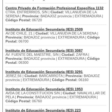
Centro Privado de Formación Profesional Específica 1132
CTRA. ENTRERRIOS, S/N |
Ciudad:
VILLANUEVA DE LA
SERENA |
Provincia:
BADAJOZ provincia | EXTREMADURA |
Código Postal:
06720
Instituto de Educación Secundaria (IES) 2509
AV.DE CHILE, 21 |
Ciudad:
VILLANUEVA DE LA SERENA |
Provincia:
BADAJOZ provincia | EXTREMADURA |
Código
Postal:
06700
Instituto de Educación Secundaria (IES) 3087
AV. FUENTE DEL MAESTRE, S/N |
Ciudad:
ZAFRA |
Provincia:
BADAJOZ provincia | EXTREMADURA |
Código
Postal:
06300
Instituto de Educación Secundaria (IES) 3291
JEREZ,56 |
Ciudad:
BARCARROTA |
Provincia:
BADAJOZ
provincia | EXTREMADURA |
Código Postal:
06160
Instituto de Educación Secundaria (IES) 1953
AVDA.DE LA CONSTITUCION S/N |
Ciudad:
NAVALVILLAR DE
PELA |
Provincia:
BADAJOZ provincia | EXTREMADURA |
Código Postal:
06760
Instituto de Educación Secundaria (IES) 223