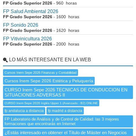
FP Grado Superior 2026
- 960 horas
FP Salud Ambiental 2026
FP Grado Superior 2026
- 1600 horas
FP Sonido 2026
FP Grado Superior 2026
- 1620 horas
FP Vitivinicultura 2026
FP Grado Superior 2026
- 2000 horas
LO MÁS INTERESANTE EN LA WEB
Cursos Inem Sepe 2026 Finanzas y Contabilidad
Cursos Inem Sepe 2026 Estética y Peluquería
CURSO Inem Sepe 2026 TECNICAS DE CONDUCCION EN
SITUACIONES ADVERSAS II
CURSO Inem Sepe 2026 Inglés Upper 1 (Avanzado - B2) ONLINE
fp andalucia a distancia
fp madrid a distancia
FP Laboratorio de Análisis y de Control de Calidad: las 3 mejores
formaciones que encontrarás en Internet
¿Estás interesado en obtener el Título de Máster en Negocios