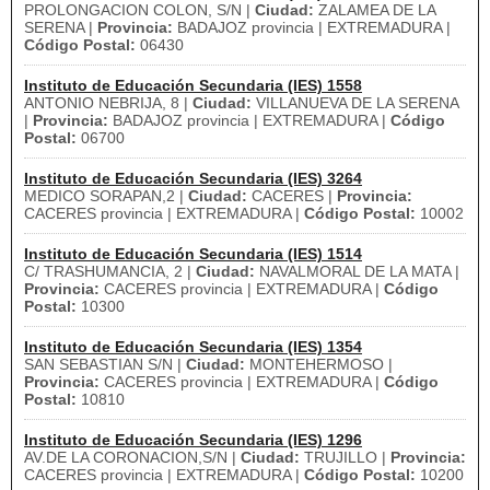
PROLONGACION COLON, S/N |
Ciudad:
ZALAMEA DE LA
SERENA |
Provincia:
BADAJOZ provincia | EXTREMADURA |
Código Postal:
06430
Instituto de Educación Secundaria (IES) 1558
ANTONIO NEBRIJA, 8 |
Ciudad:
VILLANUEVA DE LA SERENA
|
Provincia:
BADAJOZ provincia | EXTREMADURA |
Código
Postal:
06700
Instituto de Educación Secundaria (IES) 3264
MEDICO SORAPAN,2 |
Ciudad:
CACERES |
Provincia:
CACERES provincia | EXTREMADURA |
Código Postal:
10002
Instituto de Educación Secundaria (IES) 1514
C/ TRASHUMANCIA, 2 |
Ciudad:
NAVALMORAL DE LA MATA |
Provincia:
CACERES provincia | EXTREMADURA |
Código
Postal:
10300
Instituto de Educación Secundaria (IES) 1354
SAN SEBASTIAN S/N |
Ciudad:
MONTEHERMOSO |
Provincia:
CACERES provincia | EXTREMADURA |
Código
Postal:
10810
Instituto de Educación Secundaria (IES) 1296
AV.DE LA CORONACION,S/N |
Ciudad:
TRUJILLO |
Provincia:
CACERES provincia | EXTREMADURA |
Código Postal:
10200