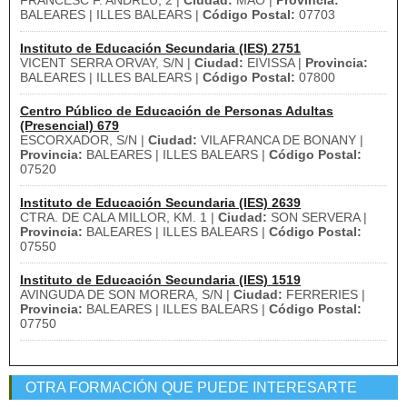
FRANCESC F. ANDREU, 2 |
Ciudad:
MAO |
Provincia:
BALEARES | ILLES BALEARS |
Código Postal:
07703
Instituto de Educación Secundaria (IES) 2751
VICENT SERRA ORVAY, S/N |
Ciudad:
EIVISSA |
Provincia:
BALEARES | ILLES BALEARS |
Código Postal:
07800
Centro Público de Educación de Personas Adultas
(Presencial) 679
ESCORXADOR, S/N |
Ciudad:
VILAFRANCA DE BONANY |
Provincia:
BALEARES | ILLES BALEARS |
Código Postal:
07520
Instituto de Educación Secundaria (IES) 2639
CTRA. DE CALA MILLOR, KM. 1 |
Ciudad:
SON SERVERA |
Provincia:
BALEARES | ILLES BALEARS |
Código Postal:
07550
Instituto de Educación Secundaria (IES) 1519
AVINGUDA DE SON MORERA, S/N |
Ciudad:
FERRERIES |
Provincia:
BALEARES | ILLES BALEARS |
Código Postal:
07750
OTRA FORMACIÓN QUE PUEDE INTERESARTE