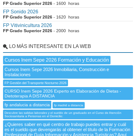
FP Grado Superior 2026
- 1600 horas
FP Sonido 2026
FP Grado Superior 2026
- 1620 horas
FP Vitivinicultura 2026
FP Grado Superior 2026
- 2000 horas
LO MÁS INTERESANTE EN LA WEB
Cursos Inem Sepe 2026 Formación y Educación
Cursos Inem Sepe 2026 Inmobiliaria, Construcción e
Instalaciones
FP Gestión del Transporte Nocturno 2026
CURSO Inem Sepe 2026 Experto en Elaboración de Dietas -
Dietoterapia A DISTANCIA
fp andalucia a distancia
fp madrid a distancia
Descubre las salidas laborales y el sueldo de un graduado en el Curso de Atención
Sociosanitaria a Personas en el Domicilio:
¿Quieres saber en qué centro de trabajo puedes entrar y cuál
es el sueldo que devengarás al obtener el título de la Formación
Profesional de Guía Información y Asistencia Turísticas? Aquí