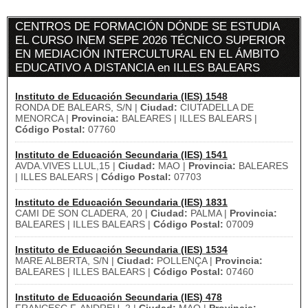
CENTROS DE FORMACIÓN DÓNDE SE ESTUDIA
EL CURSO INEM SEPE 2026 TÉCNICO SUPERIOR
EN MEDIACIÓN INTERCULTURAL EN EL ÁMBITO
EDUCATIVO A DISTANCIA en ILLES BALEARS
Instituto de Educación Secundaria (IES) 1548
RONDA DE BALEARS, S/N |
Ciudad:
CIUTADELLA DE
MENORCA |
Provincia:
BALEARES | ILLES BALEARS |
Código Postal:
07760
Instituto de Educación Secundaria (IES) 1541
AVDA.VIVES LLUL,15 |
Ciudad:
MAO |
Provincia:
BALEARES
| ILLES BALEARS |
Código Postal:
07703
Instituto de Educación Secundaria (IES) 1831
CAMI DE SON CLADERA, 20 |
Ciudad:
PALMA |
Provincia:
BALEARES | ILLES BALEARS |
Código Postal:
07009
Instituto de Educación Secundaria (IES) 1534
MARE ALBERTA, S/N |
Ciudad:
POLLENÇA |
Provincia:
BALEARES | ILLES BALEARS |
Código Postal:
07460
Instituto de Educación Secundaria (IES) 478