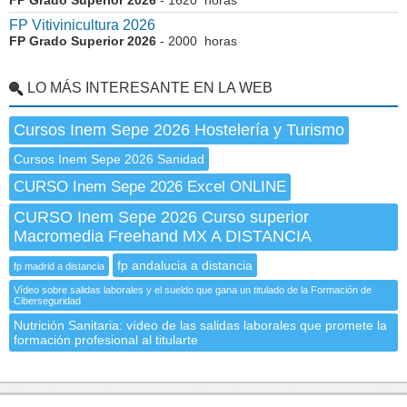
FP Grado Superior 2026
- 1620 horas
FP Vitivinicultura 2026
FP Grado Superior 2026
- 2000 horas
LO MÁS INTERESANTE EN LA WEB
Cursos Inem Sepe 2026 Hostelería y Turismo
Cursos Inem Sepe 2026 Sanidad
CURSO Inem Sepe 2026 Excel ONLINE
CURSO Inem Sepe 2026 Curso superior
Macromedia Freehand MX A DISTANCIA
fp andalucia a distancia
fp madrid a distancia
Vídeo sobre salidas laborales y el sueldo que gana un titulado de la Formación de
Ciberseguridad
Nutrición Sanitaria: vídeo de las salidas laborales que promete la
formación profesional al titularte