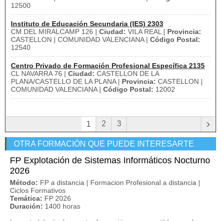
12500
Instituto de Educación Secundaria (IES) 2303
CM DEL MIRALCAMP 126 |
Ciudad:
VILA REAL |
Provincia:
CASTELLON | COMUNIDAD VALENCIANA |
Código Postal:
12540
Centro Privado de Formación Profesional Específica 2135
CL NAVARRA 76 |
Ciudad:
CASTELLON DE LA
PLANA/CASTELLO DE LA PLANA |
Provincia:
CASTELLON |
COMUNIDAD VALENCIANA |
Código Postal:
12002
›
2
3
1
OTRA FORMACIÓN QUE PUEDE INTERESARTE
FP Explotación de Sistemas Informáticos Nocturno
2026
Método:
FP a distancia | Formacion Profesional a distancia |
Ciclos Formativos
Temática:
FP 2026
Duración:
1400 horas