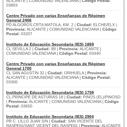
ALICANTE | COMUNIDAD VALENCIANA |
Código Postal:
03803
Centro Privado con varias Enseñanzas de Régimen
General 2406
PD ALGOROS.CRTA MATOLA, KM. 2 |
Ciudad:
ELCHE/ELX |
Provincia:
ALICANTE | COMUNIDAD VALENCIANA |
Código
Postal:
03207
Instituto de Educación Secundaria (IES) 1869
CL SEVILLA 2 |
Ciudad:
IBI |
Provincia:
ALICANTE |
COMUNIDAD VALENCIANA |
Código Postal:
03440
Centro Privado con varias Enseñanzas de Régimen
General 1700
CL SAN AGUSTÍN 32 |
Ciudad:
ORIHUELA |
Provincia:
ALICANTE | COMUNIDAD VALENCIANA |
Código Postal:
03300
Instituto de Educación Secundaria (IES) 1759
CL PRÍNCIPE DE ASTURIAS 18 |
Ciudad:
PINOS (EL)/PINOSO
|
Provincia:
ALICANTE | COMUNIDAD VALENCIANA |
Código
Postal:
03650
Instituto de Educación Secundaria (IES) 2904
PR C. LILLO JUAN S/N |
Ciudad:
SAN VICENTE DEL
RASPEIG/SANT VICENT DEL RASPEIG |
Provincia:
ALICANTE