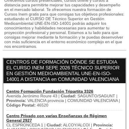
Ofrecemos cursos presenciales, cursos online y cursos a
distancia para permitirte mejorar tus capacidades y desempeño
en el mercado laboral. Te ofrecemos nuestra formación de
Cursos Inem gratis para que consigas tus objetivos profesionales:
estudiando el CURSO DE Técnico Superior en Gestión
Medioambiental UNE-EN-ISO-14001 podrás adquirir los
conocimientos y habilidades necesarias para aumentar tu
proyección profesional y personal. Estamos a tu lado para que
consigas mejorar mediante la formación y te puedas desenvolver
con más suficiencia en el entorno económico complejo en el que
nos encontramos.
CENTROS DE FORMACIÓN DÓNDE SE ESTUDIA
EL CURSO INEM SEPE 2026 TÉCNICO SUPERIOR
EN GESTIÓN MEDIOAMBIENTAL UNE-EN-ISO-
14001 A DISTANCIA en COMUNIDAD VALENCIANA
Centro Formación Fundación Tripartita 3326
Avenida Jerónimo Roure 43 |
Ciudad:
SAGUNTO/SAGUNT |
Provincia:
VALENCIA provincia | COMUNIDAD VALENCIANA |
Código Postal:
46520
Centro Privado con varias Enseñanzas de Régimen
General 2927
CL ESPRONCEDA 1 |
Ciudad:
ALCOY/ALCOI |
Provincia: