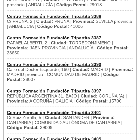
provincia | ANDALUCÍA |
Código Postal:
29018
Centro Formación Fundación Tripartita 3386
C/ PRUNA, 2 |
Ciudad:
PRUNA |
Provincia:
SEVILLA provincia
| ANDALUCÍA |
Código Postal:
41006
Centro Formación Fundación Tripartita 3387
RAFAEL ALBERTI, 2 |
Ciudad:
TORREDONJIMENO |
Provincia:
JAEN PROVINCIA | ANDALUCÍA |
Código Postal:
23650
Centro Formación Fundación Tripartita 3390
Calle del Doctor Esquerdo, 160 |
Ciudad:
MADRID |
Provincia:
MADRID provincia | COMUNIDAD DE MADRID |
Código
Postal:
28007
Centro Formación Fundación Tripartita 3397
REPÚBLICA ARGENTINA 31, BAJO |
Ciudad:
CORUÑA (A) |
Provincia:
A CORUÑA | GALICIA |
Código Postal:
15706
Centro Formación Fundación Tripartita 3401
C/ Ruiz Zorrilla, 5 |
Ciudad:
SANTANDER |
Provincia:
CANTABRIA | COMUNIDAD AUTÓNOMA DE CANTABRIA |
Código Postal:
39009
Centro Formación Fundación Tripartita 3405