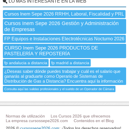
LO MÁS INTERESANTE EN LA WEB
Cursos Inem Sepe 2026 RRHH, Laboral, Fiscalidad y PRL
Cursos Inem Sepe 2026 Gestión y Administración
de Empresas
FP Equipos e Instalaciones Electrotécnicas Nocturno 2026
CURSO Inem Sepe 2026 PRODUCTOS DE
PASTELERÍA Y REPOSTERÍA
fp andalucia a distancia
fp madrid a distancia
¿Deseas saber dónde puedes trabajar y cuál es el salario que
ganarás al graduarte como Operario de Sistemas de
Distribución de Gas a Distancia? Encuentra aquí la información
Consulta aquí las salidas profesionales y el sueldo de un Operador de Cámara
Normas de utilización
Los Cursos 2026 que ofrecemos
La empresa cursossepe2026.com
Contenidos en el Blog
2026 ©
cursossepe2026.com
: ¡Todos los derechos reservados!