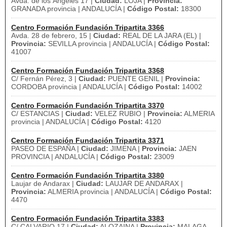
Avda. de los Ángeles 17 |
Ciudad:
LOJA |
Provincia:
GRANADA provincia | ANDALUCÍA |
Código Postal:
18300
Centro Formación Fundación Tripartita 3366
Avda. 28 de febrero, 15 |
Ciudad:
REAL DE LA JARA (EL) |
Provincia:
SEVILLA provincia | ANDALUCÍA |
Código Postal:
41007
Centro Formación Fundación Tripartita 3368
C/ Fernán Pérez, 3 |
Ciudad:
PUENTE GENIL |
Provincia:
CORDOBA provincia | ANDALUCÍA |
Código Postal:
14002
Centro Formación Fundación Tripartita 3370
C/ ESTANCIAS |
Ciudad:
VELEZ RUBIO |
Provincia:
ALMERIA
provincia | ANDALUCÍA |
Código Postal:
4120
Centro Formación Fundación Tripartita 3371
PASEO DE ESPAÑA |
Ciudad:
JIMENA |
Provincia:
JAEN
PROVINCIA | ANDALUCÍA |
Código Postal:
23009
Centro Formación Fundación Tripartita 3380
Laujar de Andarax |
Ciudad:
LAUJAR DE ANDARAX |
Provincia:
ALMERIA provincia | ANDALUCÍA |
Código Postal:
4470
Centro Formación Fundación Tripartita 3383
C/ CALVARIO 17 |
Ciudad:
ALOZAINA |
Provincia:
MALAGA