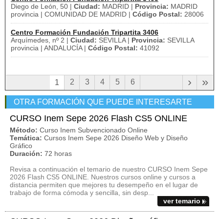
Diego de León, 50 |
Ciudad:
MADRID |
Provincia:
MADRID
provincia | COMUNIDAD DE MADRID |
Código Postal:
28006
Centro Formación Fundación Tripartita 3406
Arquímedes, nº 2 |
Ciudad:
SEVILLA |
Provincia:
SEVILLA
provincia | ANDALUCÍA |
Código Postal:
41092
›
»
2
3
4
5
6
1
OTRA FORMACIÓN QUE PUEDE INTERESARTE
CURSO Inem Sepe 2026 Flash CS5 ONLINE
Método:
Curso Inem Subvencionado Online
Temática:
Cursos Inem Sepe 2026 Diseño Web y Diseño
Gráfico
Duración:
72 horas
Revisa a continuación el temario de nuestro CURSO Inem Sepe
2026 Flash CS5 ONLINE. Nuestros cursos online y cursos a
distancia permiten que mejores tu desempeño en el lugar de
trabajo de forma cómoda y sencilla, sin desp...
ver temario