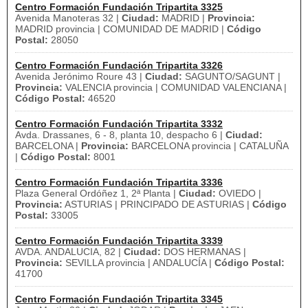
Centro Formación Fundación Tripartita 3325
Avenida Manoteras 32 |
Ciudad:
MADRID |
Provincia:
MADRID provincia | COMUNIDAD DE MADRID |
Código
Postal:
28050
Centro Formación Fundación Tripartita 3326
Avenida Jerónimo Roure 43 |
Ciudad:
SAGUNTO/SAGUNT |
Provincia:
VALENCIA provincia | COMUNIDAD VALENCIANA |
Código Postal:
46520
Centro Formación Fundación Tripartita 3332
Avda. Drassanes, 6 - 8, planta 10, despacho 6 |
Ciudad:
BARCELONA |
Provincia:
BARCELONA provincia | CATALUÑA
|
Código Postal:
8001
Centro Formación Fundación Tripartita 3336
Plaza General Ordóñez 1, 2ª Planta |
Ciudad:
OVIEDO |
Provincia:
ASTURIAS | PRINCIPADO DE ASTURIAS |
Código
Postal:
33005
Centro Formación Fundación Tripartita 3339
AVDA. ANDALUCIA, 82 |
Ciudad:
DOS HERMANAS |
Provincia:
SEVILLA provincia | ANDALUCÍA |
Código Postal:
41700
Centro Formación Fundación Tripartita 3345