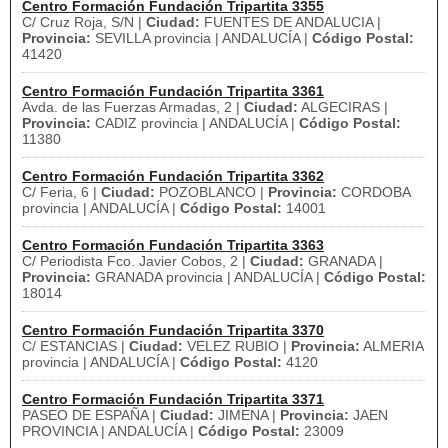
Centro Formación Fundación Tripartita 3355
C/ Cruz Roja, S/N |
Ciudad:
FUENTES DE ANDALUCIA |
Provincia:
SEVILLA provincia | ANDALUCÍA |
Código Postal:
41420
Centro Formación Fundación Tripartita 3361
Avda. de las Fuerzas Armadas, 2 |
Ciudad:
ALGECIRAS |
Provincia:
CADIZ provincia | ANDALUCÍA |
Código Postal:
11380
Centro Formación Fundación Tripartita 3362
C/ Feria, 6 |
Ciudad:
POZOBLANCO |
Provincia:
CORDOBA
provincia | ANDALUCÍA |
Código Postal:
14001
Centro Formación Fundación Tripartita 3363
C/ Periodista Fco. Javier Cobos, 2 |
Ciudad:
GRANADA |
Provincia:
GRANADA provincia | ANDALUCÍA |
Código Postal:
18014
Centro Formación Fundación Tripartita 3370
C/ ESTANCIAS |
Ciudad:
VELEZ RUBIO |
Provincia:
ALMERIA
provincia | ANDALUCÍA |
Código Postal:
4120
Centro Formación Fundación Tripartita 3371
PASEO DE ESPAÑA |
Ciudad:
JIMENA |
Provincia:
JAEN
PROVINCIA | ANDALUCÍA |
Código Postal:
23009