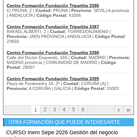
Centro Formación Fundación Tripartita 3386
C/ PRUNA, 2 |
Ciudad:
PRUNA |
Provincia:
SEVILLA provincia
| ANDALUCÍA |
Código Postal:
41006
Centro Formación Fundación Tripartita 3387
RAFAEL ALBERTI, 2 |
Ciudad:
TORREDONJIMENO |
Provincia:
JAEN PROVINCIA | ANDALUCÍA |
Código Postal:
23650
Centro Formación Fundación Tripartita 3390
Calle del Doctor Esquerdo, 160 |
Ciudad:
MADRID |
Provincia:
MADRID provincia | COMUNIDAD DE MADRID |
Código
Postal:
28007
Centro Formación Fundación Tripartita 3395
Plaza de Pontevedra 18, 2º |
Ciudad:
CORUÑA (A) |
Provincia:
A CORUÑA | GALICIA |
Código Postal:
15003
›
»
2
3
4
5
6
1
OTRA FORMACIÓN QUE PUEDE INTERESARTE
CURSO Inem Sepe 2026 Gestión del negocio