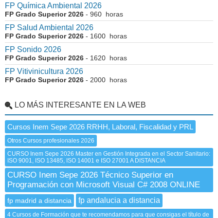
FP Química Ambiental 2026
FP Grado Superior 2026
- 960 horas
FP Salud Ambiental 2026
FP Grado Superior 2026
- 1600 horas
FP Sonido 2026
FP Grado Superior 2026
- 1620 horas
FP Vitivinicultura 2026
FP Grado Superior 2026
- 2000 horas
LO MÁS INTERESANTE EN LA WEB
Cursos Inem Sepe 2026 RRHH, Laboral, Fiscalidad y PRL
Otros Cursos profesionales 2026
CURSO Inem Sepe 2026 Master en Gestión Integrada en el Sector Sanitario:
ISO 9001, ISO 13485, ISO 14001 e ISO 27001 A DISTANCIA
CURSO Inem Sepe 2026 Técnico Superior en
Programación con Microsoft Visual C# 2008 ONLINE
fp andalucia a distancia
fp madrid a distancia
4 Cursos de Formación que te recomendamos para que consigas el título de