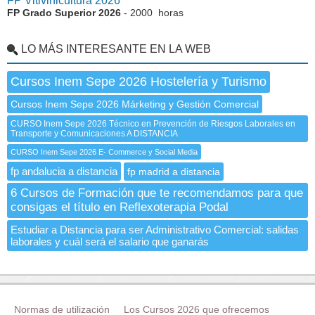
FP Vitivinicultura 2026
FP Grado Superior 2026
- 2000 horas
LO MÁS INTERESANTE EN LA WEB
Cursos Inem Sepe 2026 Hostelería y Turismo
Cursos Inem Sepe 2026 Márketing y Gestión Comercial
CURSO Inem Sepe 2026 Técnico en Prevención de Riesgos Laborales en
Transporte y Comunicaciones A DISTANCIA
CURSO Inem Sepe 2026 E- Commerce y Social Media
fp andalucia a distancia
fp madrid a distancia
6 Cursos de Formación que te recomendamos para que
consigas el título en Reflexoterapia Podal
Estudiar a Distancia para ser Administrativo Comercial: salidas
laborales y cuál será el salario que ganarás
Normas de utilización
Los Cursos 2026 que ofrecemos