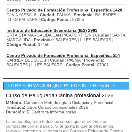
Centro Privado de Formación Profesional Específica 1428
C/ VINYASSA, 6 |
Ciudad:
PALMA |
Provincia:
BALEARES |
ILLES BALEARS |
Código Postal:
07005
Instituto de Educación Secundaria (IES) 2963
CRTA.STA.MARGALIDA CAN PICAFORT, S/N |
Ciudad:
SANTA
MARGALIDA |
Provincia:
BALEARES | ILLES BALEARS |
Código Postal:
07450
Centro Privado de Formación Profesional Específica 554
CARRER DEL SOL, 1 |
Ciudad:
PALMA |
Provincia:
BALEARES | ILLES BALEARS |
Código Postal:
07001
OTRA FORMACIÓN QUE PUEDE INTERESARTE
Curso de Peluquería Canina profesional 2026
Método:
Cursos de Metodología a Distancia y Presencial
Temática:
Otros Cursos profesionales 2026
Duración:
El Centro te informa horas
La metodología de todos los cursos que ofrecemos es
compatible con el trabajo. Si te gusta lo que te ofrecemos,
revisa el contenido, el temario del Curso de Peluquería Canina