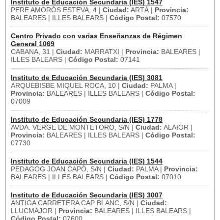
Instituto de Educación Secundaria (IES) 1547
PERE AMORÓS ESTEVA, 4 |
Ciudad:
ARTÀ |
Provincia:
BALEARES | ILLES BALEARS |
Código Postal:
07570
Centro Privado con varias Enseñanzas de Régimen
General 1069
CABANA, 31 |
Ciudad:
MARRATXI |
Provincia:
BALEARES |
ILLES BALEARS |
Código Postal:
07141
Instituto de Educación Secundaria (IES) 3081
ARQUEBISBE MIQUEL ROCA, 10 |
Ciudad:
PALMA |
Provincia:
BALEARES | ILLES BALEARS |
Código Postal:
07009
Instituto de Educación Secundaria (IES) 1778
AVDA. VERGE DE MONTETORO, S/N |
Ciudad:
ALAIOR |
Provincia:
BALEARES | ILLES BALEARS |
Código Postal:
07730
Instituto de Educación Secundaria (IES) 1544
PEDAGOG JOAN CAPÓ, S/N |
Ciudad:
PALMA |
Provincia:
BALEARES | ILLES BALEARS |
Código Postal:
07010
Instituto de Educación Secundaria (IES) 3007
ANTIGA CARRETERA CAP BLANC, S/N |
Ciudad:
LLUCMAJOR |
Provincia:
BALEARES | ILLES BALEARS |
Código Postal:
07600