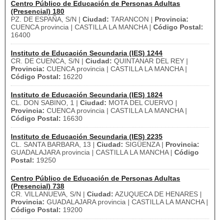
Centro Público de Educación de Personas Adultas
(Presencial) 180
PZ. DE ESPAÑA, S/N |
Ciudad:
TARANCON |
Provincia:
CUENCA provincia | CASTILLA LA MANCHA |
Código Postal:
16400
Instituto de Educación Secundaria (IES) 1244
CR. DE CUENCA, S/N |
Ciudad:
QUINTANAR DEL REY |
Provincia:
CUENCA provincia | CASTILLA LA MANCHA |
Código Postal:
16220
Instituto de Educación Secundaria (IES) 1824
CL. DON SABINO, 1 |
Ciudad:
MOTA DEL CUERVO |
Provincia:
CUENCA provincia | CASTILLA LA MANCHA |
Código Postal:
16630
Instituto de Educación Secundaria (IES) 2235
CL. SANTA BARBARA, 13 |
Ciudad:
SIGÜENZA |
Provincia:
GUADALAJARA provincia | CASTILLA LA MANCHA |
Código
Postal:
19250
Centro Público de Educación de Personas Adultas
(Presencial) 738
CR. VILLANUEVA, S/N |
Ciudad:
AZUQUECA DE HENARES |
Provincia:
GUADALAJARA provincia | CASTILLA LA MANCHA |
Código Postal:
19200