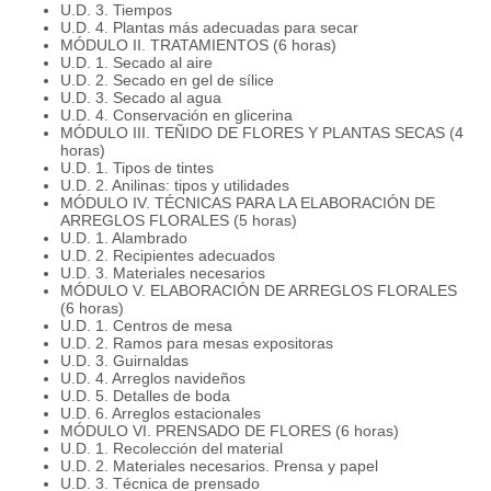
U.D. 3. Tiempos
U.D. 4. Plantas más adecuadas para secar
MÓDULO II. TRATAMIENTOS (6 horas)
U.D. 1. Secado al aire
U.D. 2. Secado en gel de sílice
U.D. 3. Secado al agua
U.D. 4. Conservación en glicerina
MÓDULO III. TEÑIDO DE FLORES Y PLANTAS SECAS (4
horas)
U.D. 1. Tipos de tintes
U.D. 2. Anilinas: tipos y utilidades
MÓDULO IV. TÉCNICAS PARA LA ELABORACIÓN DE
ARREGLOS FLORALES (5 horas)
U.D. 1. Alambrado
U.D. 2. Recipientes adecuados
U.D. 3. Materiales necesarios
MÓDULO V. ELABORACIÓN DE ARREGLOS FLORALES
(6 horas)
U.D. 1. Centros de mesa
U.D. 2. Ramos para mesas expositoras
U.D. 3. Guirnaldas
U.D. 4. Arreglos navideños
U.D. 5. Detalles de boda
U.D. 6. Arreglos estacionales
MÓDULO VI. PRENSADO DE FLORES (6 horas)
U.D. 1. Recolección del material
U.D. 2. Materiales necesarios. Prensa y papel
U.D. 3. Técnica de prensado