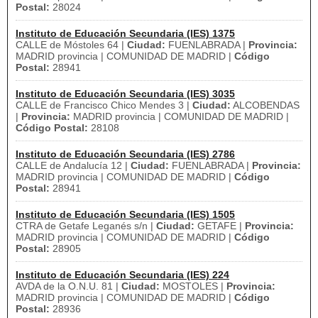
Postal:
28024
Instituto de Educación Secundaria (IES) 1375
CALLE de Móstoles 64 |
Ciudad:
FUENLABRADA |
Provincia:
MADRID provincia | COMUNIDAD DE MADRID |
Código
Postal:
28941
Instituto de Educación Secundaria (IES) 3035
CALLE de Francisco Chico Mendes 3 |
Ciudad:
ALCOBENDAS
|
Provincia:
MADRID provincia | COMUNIDAD DE MADRID |
Código Postal:
28108
Instituto de Educación Secundaria (IES) 2786
CALLE de Andalucía 12 |
Ciudad:
FUENLABRADA |
Provincia:
MADRID provincia | COMUNIDAD DE MADRID |
Código
Postal:
28941
Instituto de Educación Secundaria (IES) 1505
CTRA de Getafe Leganés s/n |
Ciudad:
GETAFE |
Provincia:
MADRID provincia | COMUNIDAD DE MADRID |
Código
Postal:
28905
Instituto de Educación Secundaria (IES) 224
AVDA de la O.N.U. 81 |
Ciudad:
MOSTOLES |
Provincia:
MADRID provincia | COMUNIDAD DE MADRID |
Código
Postal:
28936