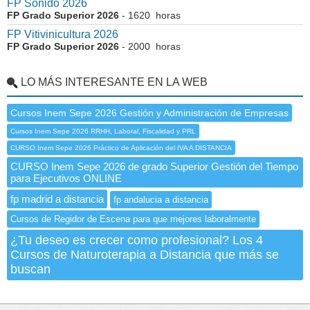
FP Sonido 2026
FP Grado Superior 2026
- 1620 horas
FP Vitivinicultura 2026
FP Grado Superior 2026
- 2000 horas
LO MÁS INTERESANTE EN LA WEB
Cursos Inem Sepe 2026 Gestión y Administración de Empresas
Cursos Inem Sepe 2026 RRHH, Laboral, Fiscalidad y PRL
CURSO Inem Sepe 2026 Práctico de Aplicación del IVA A DISTANCIA
CURSO Inem Sepe 2026 de grado Superior Gestión del Tiempo
para Ejecutivos ONLINE
fp madrid a distancia
fp andalucia a distancia
Cursos de Regidor de Escena para que mejores laboralmente
¿Tu deseo es crecer como profesional? Los 4
Cursos de Naturoterapia a Distancia que más se
buscan