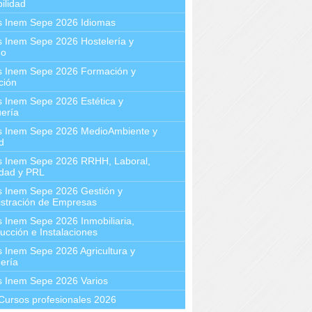
ilidad
s Inem Sepe 2026 Idiomas
 Inem Sepe 2026 Hostelería y
mo
s Inem Sepe 2026 Formación y
ción
 Inem Sepe 2026 Estética y
ería
s Inem Sepe 2026 MedioAmbiente y
d
s Inem Sepe 2026 RRHH, Laboral,
idad y PRL
s Inem Sepe 2026 Gestión y
stración de Empresas
 Inem Sepe 2026 Inmobiliaria,
ucción e Instalaciones
 Inem Sepe 2026 Agricultura y
ería
s Inem Sepe 2026 Varios
Cursos profesionales 2026