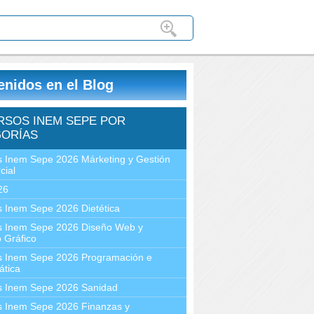
enidos en el Blog
RSOS INEM SEPE POR
ORÍAS
 Inem Sepe 2026 Márketing y Gestión
cial
26
 Inem Sepe 2026 Dietética
s Inem Sepe 2026 Diseño Web y
 Gráfico
s Inem Sepe 2026 Programación e
ática
s Inem Sepe 2026 Sanidad
s Inem Sepe 2026 Finanzas y