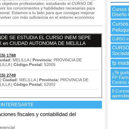
s objetivos profesionales: estudiando el CURSO DE
r los conocimientos y habilidades necesarias para
Cursos 
rsonal. Estamos a tu lado para que consigas mejorar
Diseño 
volver con más suficiencia en el entorno económico
Cursos
Peluqu
DE SE ESTUDIA EL CURSO INEM SEPE
CURSO In
X en CIUDAD AUTONOMA DE MELILLA
CURSO 
Socied
ES) 1788
iudad:
MELILLA |
Provincia:
PROVINCIA DE
fp madr
ILLA |
Código Postal:
52005
¿Te gusta
ES) 2749
FP Farma
 |
Ciudad:
MELILLA |
Provincia:
PROVINCIA DE
Centros 
ILLA |
Código Postal:
52002
8 Cursos
aprendie
 INTERESARTE
nes fiscales y contabilidad del
esencial