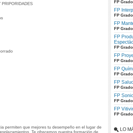
FP Grado
Y PRIPORIDADES
FP Inter
FP Grado
os
FP Mante
FP Grado
FP Produ
Espectác
FP Grado
borrado
FP Proye
FP Grado
FP Quími
FP Grado
FP Salud
FP Grado
FP Soni
FP Grado
FP Vitivi
FP Grado
ncia permiten que mejores tu desempeño en el lugar de
LO M
 desplazamientos. Te ofrecemos nuestra formación de