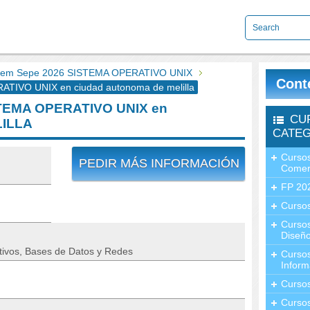
em Sepe 2026 SISTEMA OPERATIVO UNIX
Cont
IVO UNIX en ciudad autonoma de melilla
TEMA OPERATIVO UNIX en
CU
ILLA
CATEG
Cursos
PEDIR MÁS INFORMACIÓN
Comer
FP 20
Cursos
Curso
Diseño
ivos, Bases de Datos y Redes
Curso
Inform
Curso
Curso