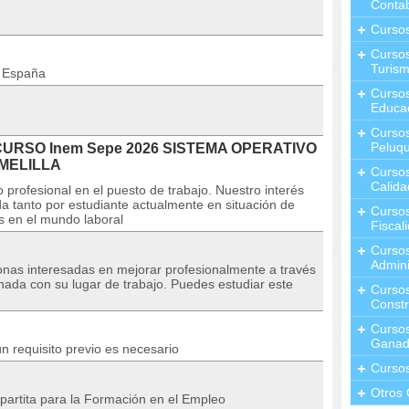
Contab
Curso
Cursos
Turis
n España
Curso
Educa
Cursos
Peluqu
l CURSO Inem Sepe 2026 SISTEMA OPERATIVO
MELILLA
Curso
Calida
 profesional en el puesto de trabajo. Nuestro interés
a tanto por estudiante actualmente en situación de
Curso
s en el mundo laboral
Fiscal
Curso
Admini
sonas interesadas en mejorar profesionalmente a través
nada con su lugar de trabajo. Puedes estudiar este
Cursos
Constr
Cursos
Ganad
n requisito previo es necesario
Curso
Otros 
partita para la Formación en el Empleo