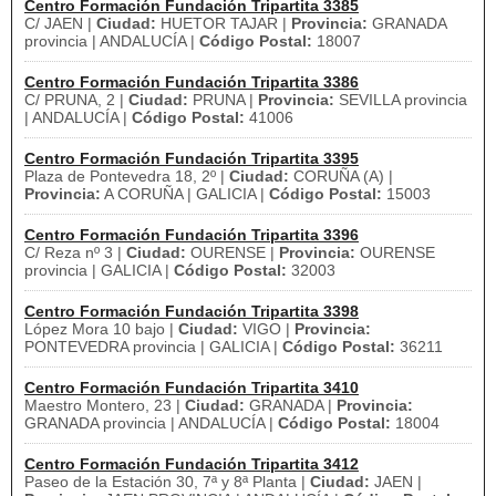
Centro Formación Fundación Tripartita 3385
C/ JAEN |
Ciudad:
HUETOR TAJAR |
Provincia:
GRANADA
provincia | ANDALUCÍA |
Código Postal:
18007
Centro Formación Fundación Tripartita 3386
C/ PRUNA, 2 |
Ciudad:
PRUNA |
Provincia:
SEVILLA provincia
| ANDALUCÍA |
Código Postal:
41006
Centro Formación Fundación Tripartita 3395
Plaza de Pontevedra 18, 2º |
Ciudad:
CORUÑA (A) |
Provincia:
A CORUÑA | GALICIA |
Código Postal:
15003
Centro Formación Fundación Tripartita 3396
C/ Reza nº 3 |
Ciudad:
OURENSE |
Provincia:
OURENSE
provincia | GALICIA |
Código Postal:
32003
Centro Formación Fundación Tripartita 3398
López Mora 10 bajo |
Ciudad:
VIGO |
Provincia:
PONTEVEDRA provincia | GALICIA |
Código Postal:
36211
Centro Formación Fundación Tripartita 3410
Maestro Montero, 23 |
Ciudad:
GRANADA |
Provincia:
GRANADA provincia | ANDALUCÍA |
Código Postal:
18004
Centro Formación Fundación Tripartita 3412
Paseo de la Estación 30, 7ª y 8ª Planta |
Ciudad:
JAEN |