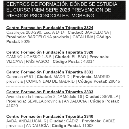
CENTROS DE FORMACIÓN DÓNDE SE ESTUDIA
EL CURSO INEM SEPE 2026 PREVENCION DE
RIESGOS PSICOSOCIALES: MOBBING
Centro Formación Fundación Tripartita 3324
Castillejos 288-290, Esc. A 1ª 1ª |
Ciudad:
BARCELONA |
Provincia:
BARCELONA provincia | CATALUÑA |
Código
Postal:
8025
Centro Formación Fundación Tripartita 3328
CAMINO UGASKO 1-3-5 |
Ciudad:
BILBAO |
Provincia:
VIZCAYA | PAÍS VASCO |
Código Postal:
48014
Centro Formación Fundación Tripartita 3331
Canarias nº 51 |
Ciudad:
MADRID |
Provincia:
MADRID
provincia | COMUNIDAD DE MADRID |
Código Postal:
28045
Centro Formación Fundación Tripartita 3333
Avenida de la Innovación 3, 1ª Módulo 16 |
Ciudad:
SEVILLA |
Provincia:
SEVILLA provincia | ANDALUCÍA |
Código Postal:
41020
Centro Formación Fundación Tripartita 3340
AVDA. ANDALUCIA, 6 |
Ciudad:
CADIZ |
Provincia:
CADIZ
provincia | ANDALUCÍA |
Código Postal:
11008