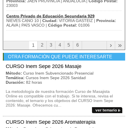
Provincia:
JAEN PROVINCIA | ANDALUCÍA |
Código Postal:
23003
Centro Privado de Educación Secundaria 929
NIEVES CANO 10 |
Ciudad:
VITORIA GASTEIZ |
Provincia:
ALAVA | PAÍS VASCO |
Código Postal:
01006
›
»
2
3
4
5
6
1
OTRA FORMACIÓN QUE PUEDE INTERESARTE
CURSO Inem Sepe 2026 Masaje
Método:
Curso Inem Subvencionado Presencial
Temática:
Cursos Inem Sepe 2026 Sanidad
Duración:
82 horas
La metodología de nuestra formación Curso de Masajista
Online es compatible con el trabajo. Si te interesa, revisa el
contenido, el temario y los objetivos del CURSO Inem Sepe
2026: Masaje. Ofrecemos cu...
ver temario
CURSO Inem Sepe 2026 Aromaterapia