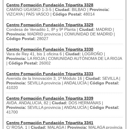
Centro Formación Fundación Tripartita 3328
CAMINO UGASKO 1-3-5 |
Ciudad:
BILBAO |
Provincia:
VIZCAYA | PAÍS VASCO |
Código Postal:
48014
Centro Formación Fundación Tripartita 3329
Condesa de Venadito 1, 8ª y 9ª Planta |
Ciudad:
MADRID |
Provincia:
MADRID provincia | COMUNIDAD DE MADRID |
Código Postal:
28027
Centro Formación Fundación Tripartita 3330
Vara de Rey 41, bis 1 oficina 6 |
Ciudad:
LOGROÑO |
Provincia:
LA RIOJA | COMUNIDAD AUTÓNOMA DE LA RIOJA
|
Código Postal:
26002
Centro Formación Fundación Tripartita 3333
Avenida de la Innovación 3, 1ª Módulo 16 |
Ciudad:
SEVILLA |
Provincia:
SEVILLA provincia | ANDALUCÍA |
Código Postal:
41020
Centro Formación Fundación Tripartita 3339
AVDA. ANDALUCIA, 82 |
Ciudad:
DOS HERMANAS |
Provincia:
SEVILLA provincia | ANDALUCÍA |
Código Postal:
41700
Centro Formación Fundación Tripartita 3341
C/ ROSA, 1 |
Ciudad:
MALAGA |
Provincia:
MALAGA provincia