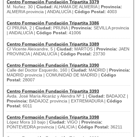
Centro Formación Fundación Tripartita 3379
M. Nuñez. 30 |
Ciudad:
ALHAMA DE ALMERIA |
Provincia:
ALMERIA provincia | ANDALUCÍA |
Código Postal:
4003
Centro Formación Fundación Tripartita 3386
C/ PRUNA, 2 |
Ciudad:
PRUNA |
Provincia:
SEVILLA provincia
| ANDALUCÍA |
Código Postal:
41006
Centro Formación Fundación Tripartita 3389
C/ Vicente Aleixandre, 5 |
Ciudad:
MARTOS |
Provincia:
JAEN
PROVINCIA | ANDALUCÍA |
Código Postal:
23730
Centro Formación Fundación Tripartita 3390
Calle del Doctor Esquerdo, 160 |
Ciudad:
MADRID |
Provincia:
MADRID provincia | COMUNIDAD DE MADRID |
Código
Postal:
28007
Centro Formación Fundación Tripartita 3393
Avda. José María Alcaráz y Alendra Nº 1 |
Ciudad:
BADAJOZ |
Provincia:
BADAJOZ provincia | EXTREMADURA |
Código
Postal:
6011
Centro Formación Fundación Tripartita 3398
López Mora 10 bajo |
Ciudad:
VIGO |
Provincia:
PONTEVEDRA provincia | GALICIA |
Código Postal:
36211