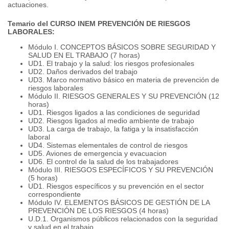
actuaciones.
Temario del CURSO INEM PREVENCIÓN DE RIESGOS
LABORALES:
Módulo I. CONCEPTOS BÁSICOS SOBRE SEGURIDAD Y
SALUD EN EL TRABAJO (7 horas)
UD1.
El trabajo y la salud: los riesgos profesionales
UD2.
Daños derivados del trabajo
UD3.
Marco normativo básico en materia de prevención de
riesgos laborales
Módulo II.
RIESGOS GENERALES Y SU PREVENCIÓN (12
horas)
UD1.
Riesgos ligados a las condiciones de seguridad
UD2.
Riesgos ligados al medio ambiente de trabajo
UD3.
La carga de trabajo, la fatiga y la insatisfacción
laboral
UD4.
Sistemas elementales de control de riesgos
UD5.
Aviones de emergencia y evacuacion
UD6.
El control de la salud de los trabajadores
Módulo III.
RIESGOS ESPECÍFICOS Y SU PREVENCIÓN
(5 horas)
UD1.
Riesgos específicos y su prevención en el sector
correspondiente
Módulo IV. ELEMENTOS BÁSICOS DE GESTIÓN DE LA
PREVENCIÓN DE LOS RIESGOS (4 horas)
U.D.1. Organismos públicos relacionados con la seguridad
y salud en el trabajo