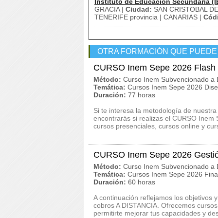
Instituto de Educación Secundaria (I
GRACIA |
Ciudad:
SAN CRISTOBAL DE
TENERIFE provincia | CANARIAS |
Códi
OTRA FORMACIÓN QUE PUEDE
CURSO Inem Sepe 2026 Flash
Método:
Curso Inem Subvencionado a D
Temática:
Cursos Inem Sepe 2026 Dise
Duración:
77 horas
Si te interesa la metodología de nuestra
encontrarás si realizas el CURSO Ine
cursos presenciales, cursos online y curs
CURSO Inem Sepe 2026 Gestió
Método:
Curso Inem Subvencionado a D
Temática:
Cursos Inem Sepe 2026 Finan
Duración:
60 horas
A continuación reflejamos los objetivo
cobros A DISTANCIA. Ofrecemos cursos p
permitirte mejorar tus capacidades y des