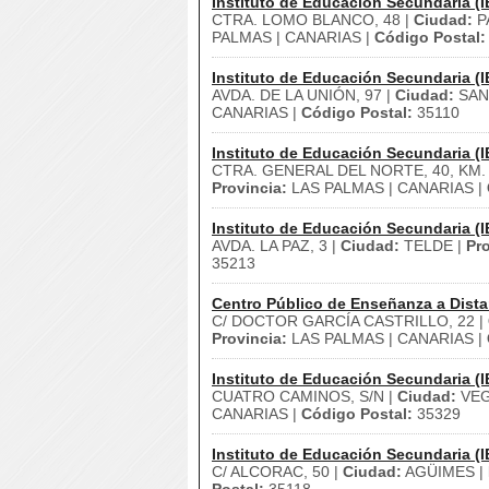
Instituto de Educación Secundaria (I
CTRA. LOMO BLANCO, 48 |
Ciudad:
P
PALMAS | CANARIAS |
Código Postal:
Instituto de Educación Secundaria (I
AVDA. DE LA UNIÓN, 97 |
Ciudad:
SANT
CANARIAS |
Código Postal:
35110
Instituto de Educación Secundaria (I
CTRA. GENERAL DEL NORTE, 40, KM. 
Provincia:
LAS PALMAS | CANARIAS |
Instituto de Educación Secundaria (I
AVDA. LA PAZ, 3 |
Ciudad:
TELDE |
Pro
35213
Centro Público de Enseñanza a Dista
C/ DOCTOR GARCÍA CASTRILLO, 22 |
Provincia:
LAS PALMAS | CANARIAS |
Instituto de Educación Secundaria (I
CUATRO CAMINOS, S/N |
Ciudad:
VEG
CANARIAS |
Código Postal:
35329
Instituto de Educación Secundaria (I
C/ ALCORAC, 50 |
Ciudad:
AGÜIMES |