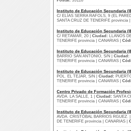
Postal:
35118
Instituto de Educación Secundaria (I
C/ ELÍAS SERRA RAFOLS, 9 (EL PARE
SANTA CRUZ DE TENERIFE provincia 
Instituto de Educación Secundaria (I
C/ RETAMAR, 20 |
Ciudad:
LLANOS DE
TENERIFE provincia | CANARIAS |
Códi
Instituto de Educación Secundaria (I
BARRIO SAN ANTONIO, S/N |
Ciudad:
TENERIFE provincia | CANARIAS |
Códi
Instituto de Educación Secundaria (I
POL. EL TEJAR, S/N |
Ciudad:
PUERTO
TENERIFE provincia | CANARIAS |
Códi
Centro Privado de Formación Profesi
AVDA. LA SALLE, 1 |
Ciudad:
SANTA C
TENERIFE provincia | CANARIAS |
Códi
Instituto de Educación Secundaria (I
AVDA. CRISTÓBAL BARRIOS RGUEZ. 
DE TENERIFE provincia | CANARIAS |