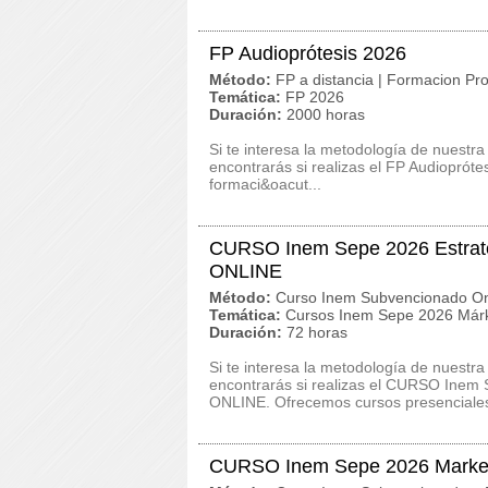
FP Audioprótesis 2026
Método:
FP a distancia | Formacion Pro
Temática:
FP 2026
Duración:
2000 horas
Si te interesa la metodología de nuestra
encontrarás si realizas el FP Audioprót
formaci&oacut...
CURSO Inem Sepe 2026 Estrateg
ONLINE
Método:
Curso Inem Subvencionado On
Temática:
Cursos Inem Sepe 2026 Márk
Duración:
72 horas
Si te interesa la metodología de nuestra
encontrarás si realizas el CURSO Inem 
ONLINE. Ofrecemos cursos presenciales,
CURSO Inem Sepe 2026 Marketi