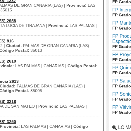
ES) 1237
FP Grado
ALMAS DE GRAN CANARIA (LAS) |
Provincia:
LAS
FP Inter
35015
FP Grado
ES) 2958
FP Mante
A LUCIA DE TIRAJANA |
Provincia:
LAS PALMAS |
FP Grado
FP Produ
ES) 816
Espectác
2 |
Ciudad:
PALMAS DE GRAN CANARIA (LAS) |
FP Grado
Código Postal:
35013
FP Proye
FP Grado
ES) 2610
vincia:
LAS PALMAS | CANARIAS |
Código Postal:
FP Quími
FP Grado
FP Salud
ncia 2613
Ciudad:
PALMAS DE GRAN CANARIA (LAS) |
FP Grado
Código Postal:
35005
FP Soni
FP Grado
ES) 3218
A DE SAN MATEO |
Provincia:
LAS PALMAS |
FP Vitivi
FP Grado
ES) 3250
Provincia:
LAS PALMAS | CANARIAS |
Código
LO M