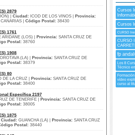
Cursos 
ES) 2879
Informát
DÓN) |
Ciudad:
ICOD DE LOS VINOS |
Provincia:
| CANARIAS |
Código Postal:
38430
Cursos 
ES) 1761
CURSO Inem
 ARIDANE (LOS) |
Provincia:
SANTA CRUZ DE
CURSO I
go Postal:
38760
CARRET
ES) 1908
fp andal
OROTAVA (LA) |
Provincia:
SANTA CRUZ DE
go Postal:
38379
Los 8 Cur
Técnico en
ES) 80
Formación 
 DE LA CRUZ |
Provincia:
SANTA CRUZ DE
vídeo expli
go Postal:
38400
curso al tit
onal Específica 2197
RUZ DE TENERIFE |
Provincia:
SANTA CRUZ DE
go Postal:
38005
ES) 1875
|
Ciudad:
GUANCHA (LA) |
Provincia:
SANTA CRUZ
Código Postal:
38440