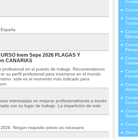
Contab
Curso
Cursos
Turis
n España
Curso
Educa
Cursos
Peluqu
 CURSO Inem Sepe 2026 PLAGAS Y
Curso
en CANARIAS
Calida
o profesional en el puesto de trabajo. Recomendamos
Curso
ar su perfil profesional para insertarse en el mundo
Fiscal
l mismo: este es el momento más indicado para
turo
Curso
Admini
Cursos
sonas interesadas en mejorar profesionalmente a través
Constr
nada con su lugar de trabajo. La impartición de este
Cursos
Ganad
Curso
o 2026. Ningún requisito previo es necesario
Otros 