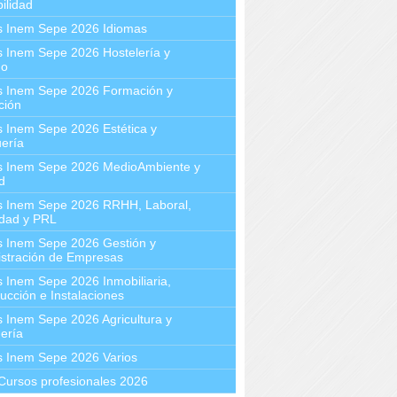
ilidad
s Inem Sepe 2026 Idiomas
 Inem Sepe 2026 Hostelería y
mo
s Inem Sepe 2026 Formación y
ción
 Inem Sepe 2026 Estética y
ería
s Inem Sepe 2026 MedioAmbiente y
d
s Inem Sepe 2026 RRHH, Laboral,
idad y PRL
s Inem Sepe 2026 Gestión y
stración de Empresas
 Inem Sepe 2026 Inmobiliaria,
ucción e Instalaciones
 Inem Sepe 2026 Agricultura y
ería
s Inem Sepe 2026 Varios
Cursos profesionales 2026