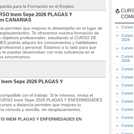
partita para la Formación en el Empleo
CURS
CURSO Inem Sepe 2026 PLAGAS Y
COM
en CANARIAS
Cursos
ncia permiten que mejores tu desempeño en el lugar de
 desplazamientos. Te ofrecemos nuestra formación de
Cursos
s objetivos profesionales: estudiando el CURSO DE
2026
drás adquirir los conocimientos y habilidades
profesional y personal. Estamos a tu lado para que
Cursos
y te puedas desenvolver con más suficiencia en el
os encontramos.
Cursos
2026
Cursos
Cursos
O Inem Sepe 2026 PLAGAS Y
Cursos
Cursos
mpatible con el trabajo. Si te interesa, revisa el
s del CURSO Inem Sepe 2026 PLAGAS Y ENFERMEDADES
Cursos
ursos a distancia permiten que mejores tu
ma cómoda y sencilla, sin desplazamientos.
Cursos
Cursos
TIS INEM
PLAGAS Y ENFERMEDADES EN
Cursos