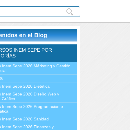
enidos en el Blog
RSOS INEM SEPE POR
ORÍAS
 Inem Sepe 2026 Márketing y Gestión
cial
26
 Inem Sepe 2026 Dietética
s Inem Sepe 2026 Diseño Web y
 Gráfico
s Inem Sepe 2026 Programación e
ática
s Inem Sepe 2026 Sanidad
s Inem Sepe 2026 Finanzas y