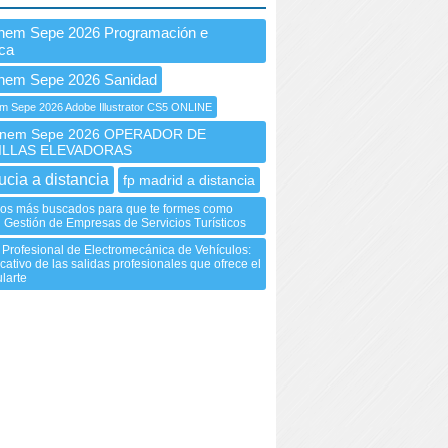
Inem Sepe 2026 Programación e
ica
Inem Sepe 2026 Sanidad
 Sepe 2026 Adobe Illustrator CS5 ONLINE
nem Sepe 2026 OPERADOR DE
ILLAS ELEVADORAS
ucia a distancia
fp madrid a distancia
sos más buscados para que te formes como
 Gestión de Empresas de Servicios Turísticos
Profesional de Electromecánica de Vehículos:
cativo de las salidas profesionales que ofrece el
ularte