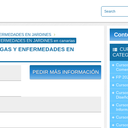
Cont
FERMEDADES EN JARDINES
FERMEDADES EN JARDINES en canarias
LAGAS Y ENFERMEDADES EN
CU
CATEG
Cursos
Comer
PEDIR MÁS INFORMACIÓN
FP 20
Cursos
Curso
Diseño
Curso
Inform
Curso
Curso