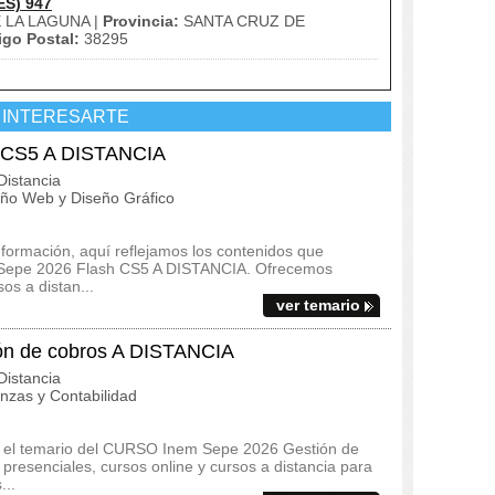
ES) 947
 LA LAGUNA |
Provincia:
SANTA CRUZ DE
go Postal:
38295
 INTERESARTE
 CS5 A DISTANCIA
istancia
ño Web y Diseño Gráfico
 formación, aquí reflejamos los contenidos que
m Sepe 2026 Flash CS5 A DISTANCIA. Ofrecemos
os a distan...
ver temario
n de cobros A DISTANCIA
istancia
zas y Contabilidad
s y el temario del CURSO Inem Sepe 2026 Gestión de
resenciales, cursos online y cursos a distancia para
...