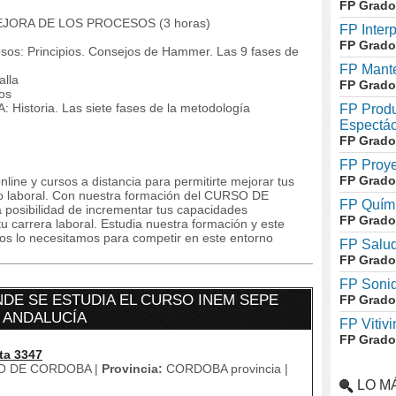
FP Grado
EJORA DE LOS PROCESOS (3 horas)
FP Inter
FP Grado
esos: Principios. Consejos de Hammer. Las 9 fases de
FP Mante
alla
FP Grado
sos
: Historia. Las siete fases de la metodología
FP Produ
Espectác
FP Grado
FP Proye
FP Grado
line y cursos a distancia para permitirte mejorar tus
 laboral. Con nuestra formación del CURSO DE
FP Quími
osibilidad de incrementar tus capacidades
FP Grado
u carrera laboral. Estudia nuestra formación y este
dos lo necesitamos para competir en este entorno
FP Salud
FP Grado
FP Soni
DE SE ESTUDIA EL CURSO INEM SEPE
FP Grado
n ANDALUCÍA
FP Vitivi
FP Grado
ta 3347
O DE CORDOBA |
Provincia:
CORDOBA provincia |
LO M