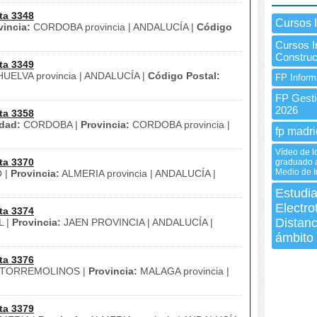
ta 3348
Cursos 
vincia:
CORDOBA provincia | ANDALUCÍA |
Código
Cursos I
Construc
ta 3349
UELVA provincia | ANDALUCÍA |
Código Postal:
FP Inform
FP Gesti
2026
ta 3358
dad:
CORDOBA |
Provincia:
CORDOBA provincia |
fp madri
Vídeo de l
ta 3370
graduado a
Medio de I
 |
Provincia:
ALMERIA provincia | ANDALUCÍA |
Estudi
Electro
ta 3374
Distanc
L |
Provincia:
JAEN PROVINCIA | ANDALUCÍA |
ámbito 
ta 3376
TORREMOLINOS |
Provincia:
MALAGA provincia |
ta 3379