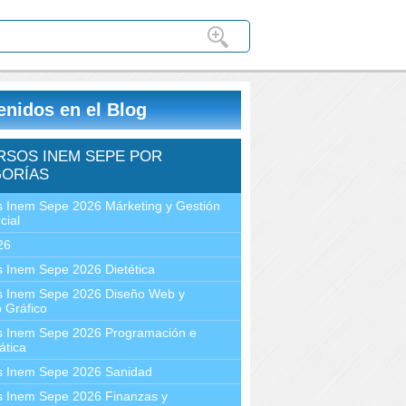
enidos en el Blog
RSOS INEM SEPE POR
ORÍAS
 Inem Sepe 2026 Márketing y Gestión
cial
26
 Inem Sepe 2026 Dietética
s Inem Sepe 2026 Diseño Web y
 Gráfico
s Inem Sepe 2026 Programación e
ática
s Inem Sepe 2026 Sanidad
s Inem Sepe 2026 Finanzas y