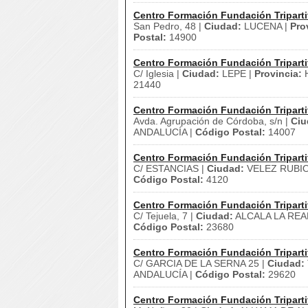
Centro Formación Fundación Triparti
San Pedro, 48 |
Ciudad:
LUCENA |
Pro
Postal:
14900
Centro Formación Fundación Triparti
C/ Iglesia |
Ciudad:
LEPE |
Provincia:
H
21440
Centro Formación Fundación Triparti
Avda. Agrupación de Córdoba, s/n |
Ciu
ANDALUCÍA |
Código Postal:
14007
Centro Formación Fundación Triparti
C/ ESTANCIAS |
Ciudad:
VELEZ RUBIO
Código Postal:
4120
Centro Formación Fundación Triparti
C/ Tejuela, 7 |
Ciudad:
ALCALA LA REA
Código Postal:
23680
Centro Formación Fundación Triparti
C/ GARCIA DE LA SERNA 25 |
Ciudad:
ANDALUCÍA |
Código Postal:
29620
Centro Formación Fundación Triparti