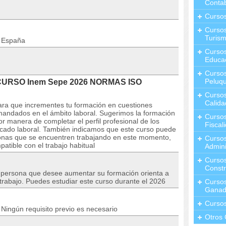
Contab
Curso
Cursos
Turis
n España
Curso
Educa
Cursos
Peluqu
l CURSO Inem Sepe 2026 NORMAS ISO
Curso
Calida
para que incrementes tu formación en cuestiones
andados en el ámbito laboral. Sugerimos la formación
Curso
r manera de completar el perfil profesional de los
Fiscal
rcado laboral. También indicamos que este curso puede
rsonas que se encuentren trabajando en este momento,
Curso
atible con el trabajo habitual
Admini
Cursos
Constr
r persona que desee aumentar su formación orienta a
trabajo. Puedes estudiar este curso durante el 2026
Cursos
Ganad
Curso
Ningún requisito previo es necesario
Otros 