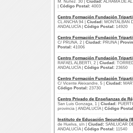
M. Nuñez. 30 |
Ciudad:
ALHAMA DE AL
|
Código Postal:
4003
Centro Formación Fundación Triparti
CL ANCHA 94 |
Ciudad:
MONTALBAN D
ANDALUCÍA |
Código Postal:
14920
Centro Formación Fundación Triparti
C/ PRUNA, 2 |
Ciudad:
PRUNA |
Provin
Postal:
41006
Centro Formación Fundación Triparti
RAFAEL ALBERTI, 2 |
Ciudad:
TORRED
ANDALUCÍA |
Código Postal:
23650
Centro Formación Fundación Triparti
C/ Vicente Aleixandre, 5 |
Ciudad:
MAR
Código Postal:
23730
Centro Privado de Enseñanzas de Ré
San Luis Gonzaga, 1 |
Ciudad:
PUERTO
provincia | ANDALUCÍA |
Código Postal
Instituto de Educación Secundaria (I
de Huelva, s/n |
Ciudad:
SANLUCAR D
ANDALUCÍA |
Código Postal:
11540