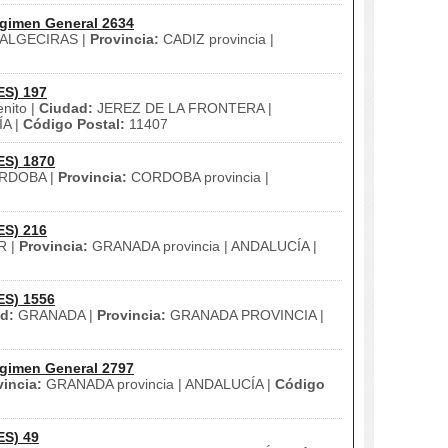
gimen General 2634
ALGECIRAS |
Provincia:
CADIZ provincia |
ES) 197
nito |
Ciudad:
JEREZ DE LA FRONTERA |
ÍA |
Código Postal:
11407
ES) 1870
RDOBA |
Provincia:
CORDOBA provincia |
ES) 216
R |
Provincia:
GRANADA provincia | ANDALUCÍA |
ES) 1556
d:
GRANADA |
Provincia:
GRANADA PROVINCIA |
gimen General 2797
vincia:
GRANADA provincia | ANDALUCÍA |
Código
ES) 49