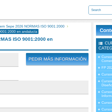
em Sepe 2026 NORMAS ISO 9001:2000
Cont
01:2000 en andalucía
MAS ISO 9001:2000 en
CU
CATEG
Cursos
PEDIR MÁS INFORMACIÓN
Comer
FP 20
Cursos
Curso
Diseño
Curso
Inform
Curso
Curso