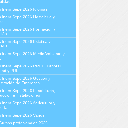
ilidad
s Inem Sepe 2026 Idiomas
 Inem Sepe 2026 Hostelería y
mo
s Inem Sepe 2026 Formación y
ción
 Inem Sepe 2026 Estética y
ería
s Inem Sepe 2026 MedioAmbiente y
d
s Inem Sepe 2026 RRHH, Laboral,
idad y PRL
s Inem Sepe 2026 Gestión y
stración de Empresas
 Inem Sepe 2026 Inmobiliaria,
ucción e Instalaciones
 Inem Sepe 2026 Agricultura y
ería
s Inem Sepe 2026 Varios
Cursos profesionales 2026