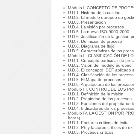
Módulo I. CONCEPTO DE PROCES
U.D.1. Historia de la calidad
U.D.2. El modelo europeo de gesti
U.D.3. Presentación
U.D.4. La visión por procesos
U.D.5. La nueva ISO-9000-2000
U.D.6. Justificación de la gestión 
U.D.7. Definición de proceso
U.D.8. Diagrama de flujo
U.D.9. Características de los proc
Módulo II. CLASIFICACIÓN DE L
U.D.1. Concepto particular de pro
U.D.2. Visión del modelo europeo
U.D.3. El concepto IDEF aplicado 
U.D.4. Clasificación de los proces
U.D.5. El Mapa de procesos
U.D.6. Arquitectura de los proceso
Módulo III. CONTROL DE LOS PR
U.D.1. Definición de la misión
U.D.2. Propiedad de los procesos
U.D.3. Funciones del propietario d
U.D.4. Indicadores de los proceso
Módulo IV. LA GESTIÓN POR PR
horas)
U.D.1. Factores críticos de éxito
U.D.2. PE y factores críticos de éxi
U.D.3. Procesos críticos