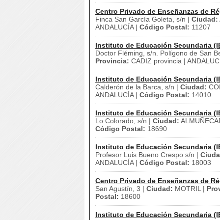
Centro Privado de Enseñanzas de Ré
Finca San García Goleta, s/n |
Ciudad:
ANDALUCÍA |
Código Postal:
11207
Instituto de Educación Secundaria (I
Doctor Fléming, s/n. Polígono de San Be
Provincia:
CADIZ provincia | ANDALUC
Instituto de Educación Secundaria (I
Calderón de la Barca, s/n |
Ciudad:
CO
ANDALUCÍA |
Código Postal:
14010
Instituto de Educación Secundaria (I
Lo Colorado, s/n |
Ciudad:
ALMUÑECA
Código Postal:
18690
Instituto de Educación Secundaria (I
Profesor Luis Bueno Crespo s/n |
Ciuda
ANDALUCÍA |
Código Postal:
18003
Centro Privado de Enseñanzas de Ré
San Agustín, 3 |
Ciudad:
MOTRIL |
Pro
Postal:
18600
Instituto de Educación Secundaria (I