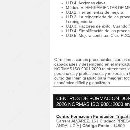
U.D.4. Acciones clave
Módulo V. HERRAMIENTAS DE M
U.D.1. Herramientas de mejora
U.D.2. La reingeniería de los proc
la reingeniería.
U.D.3. Factores de éxito. Cuando f
U.D.4. Simplificación de los proce
U.D.5. Mejora continua. Ciclo PDCA
Ofrecemos cursos presenciales, cursos on
capacidades y desempeño en el mercado
NORMAS ISO 9001:2000 te ofrecemos la p
personales y profesionales y mejorar en t
curso del Inem gratuito para mejorar: to
económico difícil y globalizado
CENTROS DE FORMACIÓN DÓN
2026 NORMAS ISO 9001:2000 e
Centro Formación Fundación Triparti
Carrera ALVAREZ, 16 |
Ciudad:
PRIEG
ANDALUCÍA |
Código Postal:
14800