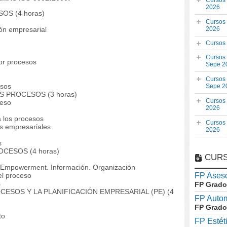
Cursos
2026
OS (4 horas)
Cursos
ón empresarial
2026
Cursos
Cursos
por procesos
Sepe 2
Cursos
esos
Sepe 2
OS PROCESOS (3 horas)
Cursos
ceso
2026
a los procesos
Cursos
os empresariales
2026
s
OCESOS (4 horas)
CURS
: Empowerment. Información. Organización
el proceso
FP Aseso
s
FP Grado
OCESOS Y LA PLANIFICACIÓN EMPRESARIAL (PE) (4
FP Auto
FP Grado
to
FP Estét