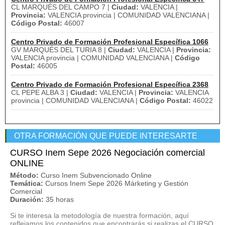
CL MARQUÉS DEL CAMPO 7 |
Ciudad:
VALENCIA |
Provincia:
VALENCIA provincia | COMUNIDAD VALENCIANA |
Código Postal:
46007
Centro Privado de Formación Profesional Específica 1066
GV MARQUÉS DEL TURIA 8 |
Ciudad:
VALENCIA |
Provincia:
VALENCIA provincia | COMUNIDAD VALENCIANA |
Código
Postal:
46005
Centro Privado de Formación Profesional Específica 2368
CL PEPE ALBA 3 |
Ciudad:
VALENCIA |
Provincia:
VALENCIA
provincia | COMUNIDAD VALENCIANA |
Código Postal:
46022
OTRA FORMACIÓN QUE PUEDE INTERESARTE
CURSO Inem Sepe 2026 Negociación comercial
ONLINE
Método:
Curso Inem Subvencionado Online
Temática:
Cursos Inem Sepe 2026 Márketing y Gestión
Comercial
Duración:
35 horas
Si te interesa la metodología de nuestra formación, aquí
reflejamos los contenidos que encontrarás si realizas el CURSO