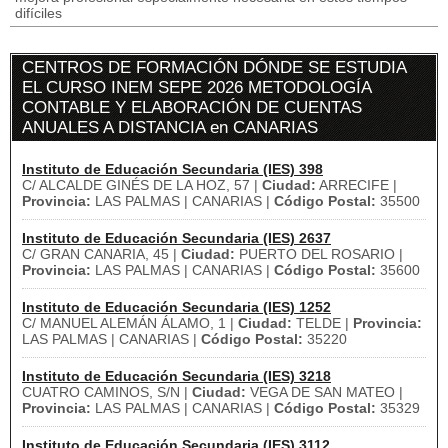
difíciles
CENTROS DE FORMACIÓN DÓNDE SE ESTUDIA
EL CURSO INEM SEPE 2026 METODOLOGÍA
CONTABLE Y ELABORACIÓN DE CUENTAS
ANUALES A DISTANCIA en CANARIAS
Instituto de Educación Secundaria (IES) 398
C/ ALCALDE GINÉS DE LA HOZ, 57 |
Ciudad:
ARRECIFE |
Provincia:
LAS PALMAS | CANARIAS |
Código Postal:
35500
Instituto de Educación Secundaria (IES) 2637
C/ GRAN CANARIA, 45 |
Ciudad:
PUERTO DEL ROSARIO |
Provincia:
LAS PALMAS | CANARIAS |
Código Postal:
35600
Instituto de Educación Secundaria (IES) 1252
C/ MANUEL ALEMÁN ÁLAMO, 1 |
Ciudad:
TELDE |
Provincia:
LAS PALMAS | CANARIAS |
Código Postal:
35220
Instituto de Educación Secundaria (IES) 3218
CUATRO CAMINOS, S/N |
Ciudad:
VEGA DE SAN MATEO |
Provincia:
LAS PALMAS | CANARIAS |
Código Postal:
35329
Instituto de Educación Secundaria (IES) 3112