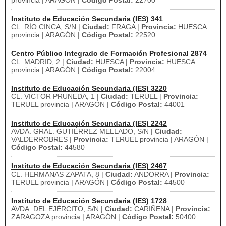
provincia | ARAGÓN |
Código Postal:
22700
Instituto de Educación Secundaria (IES) 341
CL. RÍO CINCA, S/N |
Ciudad:
FRAGA |
Provincia:
HUESCA
provincia | ARAGÓN |
Código Postal:
22520
Centro Público Integrado de Formación Profesional 2874
CL. MADRID, 2 |
Ciudad:
HUESCA |
Provincia:
HUESCA
provincia | ARAGÓN |
Código Postal:
22004
Instituto de Educación Secundaria (IES) 3220
CL. VICTOR PRUNEDA, 1 |
Ciudad:
TERUEL |
Provincia:
TERUEL provincia | ARAGÓN |
Código Postal:
44001
Instituto de Educación Secundaria (IES) 2242
AVDA. GRAL. GUTIÉRREZ MELLADO, S/N |
Ciudad:
VALDERROBRES |
Provincia:
TERUEL provincia | ARAGÓN |
Código Postal:
44580
Instituto de Educación Secundaria (IES) 2467
CL. HERMANAS ZAPATA, 8 |
Ciudad:
ANDORRA |
Provincia:
TERUEL provincia | ARAGÓN |
Código Postal:
44500
Instituto de Educación Secundaria (IES) 1728
AVDA. DEL EJÉRCITO, S/N |
Ciudad:
CARIÑENA |
Provincia:
ZARAGOZA provincia | ARAGÓN |
Código Postal:
50400