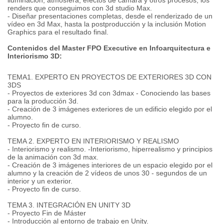
iluminación, atmósfera, efectos de cámara y otros procesos, los
renders que conseguimos con 3d studio Max.
- Diseñar presentaciones completas, desde el renderizado de un
vídeo en 3d Max, hasta la postproducción y la inclusión Motion
Graphics para el resultado final.
Contenidos del Master FPO Executive en Infoarquitectura e
Interiorismo 3D:
TEMA1. EXPERTO EN PROYECTOS DE EXTERIORES 3D CON
3DS
- Proyectos de exteriores 3d con 3dmax - Conociendo las bases
para la producción 3d.
- Creación de 3 imágenes exteriores de un edificio elegido por el
alumno.
- Proyecto fin de curso.
TEMA 2. EXPERTO EN INTERIORISMO Y REALISMO
- Interiorismo y realismo. -Interiorismo, hiperrealismo y principios
de la animación con 3d max.
- Creación de 3 imágenes interiores de un espacio elegido por el
alumno y la creación de 2 vídeos de unos 30 - segundos de un
interior y un exterior.
- Proyecto fin de curso.
TEMA 3. INTEGRACIÓN EN UNITY 3D
- Proyecto Fin de Máster
- Introducción al entorno de trabajo en Unity.