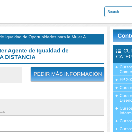
Cont
 Igualdad de Oportunidades para la Mujer A
r Agente de Igualdad de
CU
r A DISTANCIA
CATEG
Cursos
Comer
PEDIR MÁS INFORMACIÓN
FP 20
Cursos
Curso
Diseño
Curso
nas
Inform
Curso
Curso