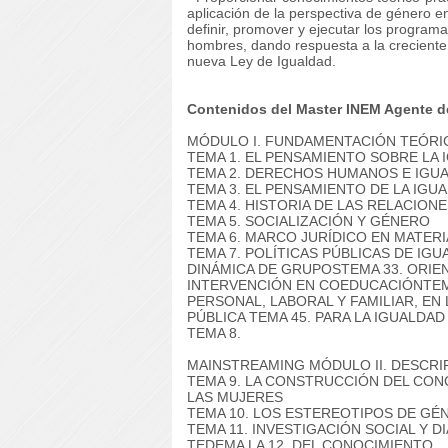
aplicación de la perspectiva de género en
definir, promover y ejecutar los program
hombres, dando respuesta a la crecient
nueva Ley de Igualdad.
Contenidos del Master INEM Agente de
MÓDULO I. FUNDAMENTACIÓN TEÓRIC
TEMA 1. EL PENSAMIENTO SOBRE LA
TEMA 2. DERECHOS HUMANOS E IGU
TEMA 3. EL PENSAMIENTO DE LA IGU
TEMA 4. HISTORIA DE LAS RELACIONE
TEMA 5. SOCIALIZACIÓN Y GÉNERO
TEMA 6. MARCO JURÍDICO EN MATER
TEMA 7. POLÍTICAS PÚBLICAS DE IG
DINÁMICA DE GRUPOS
TEMA 33. ORIE
INTERVENCIÓN EN COEDUCACIÓN
TE
PERSONAL, LABORAL Y FAMILIAR, EN 
PÚBLICA TEMA 45. PARA LA IGUALDAD
TEMA 8.
MAINSTREAMING MÓDULO II.
DESCRI
TEMA 9. LA CONSTRUCCIÓN DEL CON
LAS MUJERES
TEMA 10. LOS ESTEREOTIPOS DE GÉ
TEMA 11. INVESTIGACIÓN SOCIAL Y 
TEDEMA LA 12. DEL CONOCIMIENTO