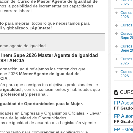
Cursos
ación del
Curso de Master Agente de Igualdad de
2026
os la posibilidad de incrementar tus capacidades
u carrera laboral.
Cursos
2026
to
para mejorar: todos lo que necesitamos para
Cursos
il y globalizado.
¡Apúntate!
Cursos
Sepe 2
 como agente de igualdad.
Cursos
Sepe 2
 Inem Sepe 2026 Master Agente de Igualdad
Cursos
A DISTANCIA
2026
 formación, aquí reflejamos los contenidos que
Cursos
 Sepe 2026
Máster Agente de Igualdad de
2026
NCIA
.
n para que consigas tus objetivos profesionales: te
e igualdad
, con los conocimientos y habilidades que
CURS
profesional y personal.
FP Aseso
Igualdad de Oportunidades para la Mujer:
FP Grado
unidades en Empresas y Organismos Oficiales.
- Llevar
FP Auto
teria de Igualdad de Oportunidades.
FP Grado
os de igualdad de acuerdo a la Legislación vigente.
FP Estét
ticos tanto para comprender el significado y la