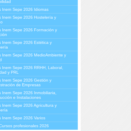
ilidad
s Inem Sepe 2026 Idiomas
 Inem Sepe 2026 Hostelería y
mo
s Inem Sepe 2026 Formación y
ción
 Inem Sepe 2026 Estética y
ería
s Inem Sepe 2026 MedioAmbiente y
d
s Inem Sepe 2026 RRHH, Laboral,
idad y PRL
s Inem Sepe 2026 Gestión y
stración de Empresas
 Inem Sepe 2026 Inmobiliaria,
ucción e Instalaciones
 Inem Sepe 2026 Agricultura y
ería
s Inem Sepe 2026 Varios
Cursos profesionales 2026