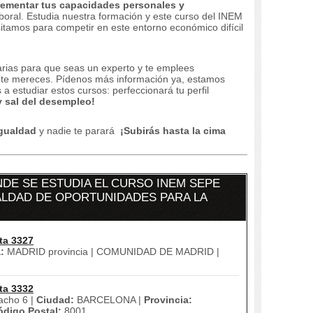
rementar tus capacidades personales y
boral.
Estudia nuestra formación y este curso del INEM
sitamos para competir en este entorno económico difícil
arias para que seas un experto y te emplees
 te mereces.
Pídenos más información ya, estamos
a estudiar estos cursos: perfeccionará tu perfil
y sal del desempleo!
Igualdad
y nadie te parará
¡Subirás hasta la cima
DE SE ESTUDIA EL CURSO INEM SEPE
ALDAD DE OPORTUNIDADES PARA LA
ta 3327
:
MADRID provincia | COMUNIDAD DE MADRID |
ta 3332
acho 6 |
Ciudad:
BARCELONA |
Provincia:
ódigo Postal:
8001