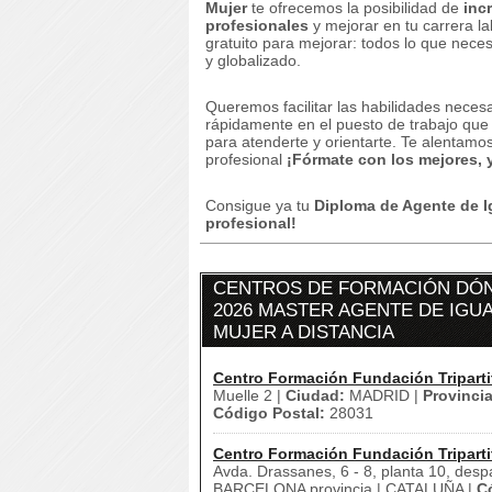
Mujer
te ofrecemos la posibilidad de
inc
profesionales
y mejorar en tu carrera la
gratuito para mejorar: todos lo que nece
y globalizado.
Queremos facilitar las habilidades neces
rápidamente en el puesto de trabajo que
para atenderte y orientarte.
Te alentamos 
profesional
¡Fórmate con los mejores, 
Consigue ya tu
Diploma de Agente de 
profesional!
CENTROS DE FORMACIÓN DÓN
2026 MASTER AGENTE DE IGU
MUJER A DISTANCIA
Centro Formación Fundación Triparti
Muelle 2 |
Ciudad:
MADRID |
Provincia
Código Postal:
28031
Centro Formación Fundación Triparti
Avda. Drassanes, 6 - 8, planta 10, desp
BARCELONA provincia | CATALUÑA |
C