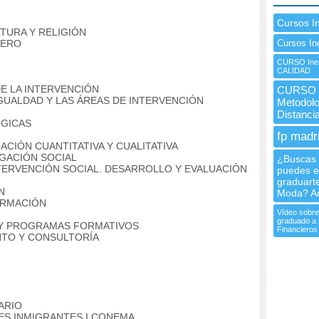
Cursos I
LTURA Y RELIGIÓN
NERO
Cursos In
CURSO Ine
CALIDAD
E LA INTERVENCIÓN
CURSO I
 IGUALDAD Y LAS ÁREAS DE INTERVENCIÓN
Metodolo
Distanc
ÓGICAS
fp madr
ACIÓN CUANTITATIVA Y CUALITATIVA
IGACIÓN SOCIAL
¿Buscas 
NTERVENCIÓN SOCIAL.
DESARROLLO Y EVALUACIÓN
puedes en
graduart
N
Moda? Aq
FORMACIÓN
Vídeo sobre
graduado a 
S Y PROGRAMAS FORMATIVOS
Financieros
NTO Y CONSULTORÍA
ARIO
ES INMIGRANTES I CONEMA