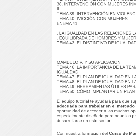
38. INTERVENCIÓN CON
MUJERES IN
II
TEMA 39. INTERVENCIÓN EN VIOLENC
TEMA 40.
IVICCIÓN
CON MUJERES
ENEMA 41
.
LA IGUALDAD EN LAS RELACIONES 
.
EQUILIBRADA DE HOMBRES Y MUJE
TEMA 43. EL DISTINTIVO DE IGUALDA
MÁMBULO V. Y SU APLICACIÓN
TEMA 46. LA IMPORTANCIA DE LA TEMA
IGUALDAD
TEMA 47. EL PLAN DE IGUALDAD EN L
TEMA 48. EL PLAN DE IGUALDAD EN LA
TEMA 49. HERRAMIENTAS ÚTILES PAR
TEMA 50. CÓMO IMPLANTAR UN PLAN
El equipo tutorial te ayudará para que s
adecuada para trabajar en el mercado 
oportunidad de acceder a las muchas op
especialmente diseñada para aquellos p
desarrollarse en este sector.
Con nuestra formación del
Curso de Mas