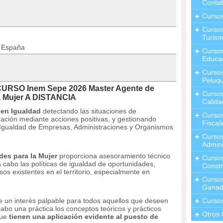
Contab
Curso
Cursos
Turis
n España
Curso
Educa
Cursos
Peluqu
CURSO Inem Sepe 2026 Master Agente de
Curso
a Mujer A DISTANCIA
Calida
 en Igualdad
detectando las situaciones de
Curso
ación mediante acciones positivas, y gestionando
Fiscal
 Igualdad de Empresas, Administraciones y Organismos
Curso
Admini
es para la Mujer
proporciona asesoramiento técnico
Cursos
a cabo las políticas de igualdad de oportunidades,
Constr
os existentes en el territorio, especialmente en
Cursos
Ganad
 un interés palpable para todos aquellos que deseen
Curso
cabo una práctica los conceptos teóricos y prácticos
Otros 
que
tienen una
aplicación evidente al puesto de