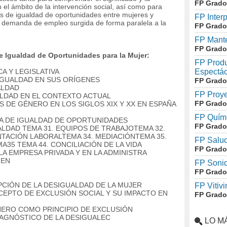
FP Grado
 el ámbito de la intervención social, así como para
as de igualdad de oportunidades entre mujeres y
FP Inter
e demanda de empleo surgida de forma paralela a la
FP Grado
FP Mante
FP Grado
 Igualdad de Oportunidades para la Mujer:
FP Produ
A Y LEGISLATIVA
Espectác
 IGUALDAD EN SUS ORÍGENES
FP Grado
ALDAD
FP Proye
ALDAD EN EL CONTEXTO ACTUAL
FP Grado
S DE GÉNERO EN LOS SIGLOS XIX Y XX EN ESPAÑA
FP Quími
IA DE IGUALDAD DE OPORTUNIDADES
FP Grado
UALDAD
TEMA 31. EQUIPOS DE TRABAJO
TEMA 32.
NTACIÓN LABORAL
TEMA 34. MEDIACIÓN
TEMA 35.
FP Salud
MA
35
TEMA 44. CONCILIACIÓN DE LA VIDA
FP Grado
LA EMPRESA PRIVADA Y EN LA ADMINISTRA
 EN
FP Soni
FP Grado
PCIÓN DE LA DESIGUALDAD DE LA MUJER
FP Vitivi
CEPTO DE EXCLUSIÓN SOCIAL Y SU IMPACTO EN
FP Grado
NERO COMO PRINCIPIO DE EXCLUSIÓN
DIAGNÓSTICO DE LA DESIGUALEC
LO M