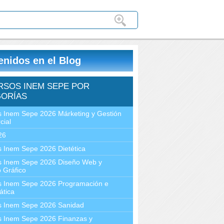
enidos en el Blog
RSOS INEM SEPE POR
ORÍAS
 Inem Sepe 2026 Márketing y Gestión
cial
26
 Inem Sepe 2026 Dietética
s Inem Sepe 2026 Diseño Web y
 Gráfico
s Inem Sepe 2026 Programación e
ática
s Inem Sepe 2026 Sanidad
s Inem Sepe 2026 Finanzas y