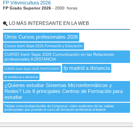
FP Vitivinicultura 2026
FP Grado Superior 2026
- 2000 horas
LO MÁS INTERESANTE EN LA WEB
Otros Cursos profesionales 2026
Cursos Inem Sepe 2026 Formación y Educación
CURSO Inem Sepe 2026 Comunicación en las Relaciones
profesionales A DISTANCIA
fp madrid a distancia
CURSO Inem Sepe 2026 PHOTOSHOP
fp andalucia a distancia
¿Quieres estudiar Sistemas Microinformáticos y
Redes? Los 6 principales Centros de Formación para
estudiar
Titúlate como Azafata Auxiliar de Congresos: vídeo explicativo de las salidas
profesionales que promete el curso de formación profesional al titularte