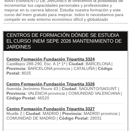
MANTENIMIENTO DE JARDINES te ofrecemos la posibilidad de
incrementar tus capacidades personales y profesionales y
mejorar en tu carrera laboral. Estudia nuestra formación y este
curso del Inem gratuito para mejorar: todos lo necesitamos para
competir en este entorno económico difícil y globalizado
CENTROS DE FORMACIÓN DÓNDE SE ESTUDIA
EL CURSO INEM SEPE 2026 MANTENIMIENTO DE
JARDINES
Centro Formación Fundación Tripartita 3324
Castillejos 288-290, Esc. A 1ª 1ª |
Ciudad:
BARCELONA |
Provincia:
BARCELONA provincia | CATALUÑA |
Código
Postal:
8025
Centro Formación Fundación Tripartita 3326
Avenida Jerónimo Roure 43 |
Ciudad:
SAGUNTO/SAGUNT |
Provincia:
VALENCIA provincia | COMUNIDAD VALENCIANA |
Código Postal:
46520
Centro Formación Fundación Tripartita 3327
Muelle 2 |
Ciudad:
MADRID |
Provincia:
MADRID provincia |
COMUNIDAD DE MADRID |
Código Postal:
28031