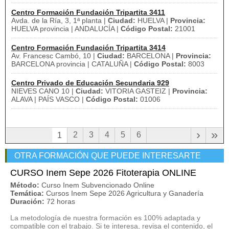
Centro Formación Fundación Tripartita 3411
Avda. de la Ría, 3, 1ª planta |
Ciudad:
HUELVA |
Provincia:
HUELVA provincia | ANDALUCÍA |
Código Postal:
21001
Centro Formación Fundación Tripartita 3414
Av. Francesc Cambó, 10 |
Ciudad:
BARCELONA |
Provincia:
BARCELONA provincia | CATALUÑA |
Código Postal:
8003
Centro Privado de Educación Secundaria 929
NIEVES CANO 10 |
Ciudad:
VITORIA GASTEIZ |
Provincia:
ALAVA | PAÍS VASCO |
Código Postal:
01006
›
»
2
3
4
5
6
1
OTRA FORMACIÓN QUE PUEDE INTERESARTE
CURSO Inem Sepe 2026 Fitoterapia ONLINE
Método:
Curso Inem Subvencionado Online
Temática:
Cursos Inem Sepe 2026 Agricultura y Ganadería
Duración:
72 horas
La metodología de nuestra formación es 100% adaptada y
compatible con el trabajo. Si te interesa, revisa el contenido, el