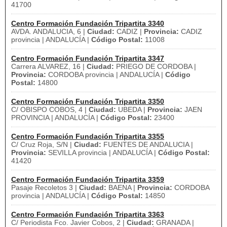
41700
Centro Formación Fundación Tripartita 3340
AVDA. ANDALUCIA, 6 |
Ciudad:
CADIZ |
Provincia:
CADIZ
provincia | ANDALUCÍA |
Código Postal:
11008
Centro Formación Fundación Tripartita 3347
Carrera ALVAREZ, 16 |
Ciudad:
PRIEGO DE CORDOBA |
Provincia:
CORDOBA provincia | ANDALUCÍA |
Código
Postal:
14800
Centro Formación Fundación Tripartita 3350
C/ OBISPO COBOS, 4 |
Ciudad:
UBEDA |
Provincia:
JAEN
PROVINCIA | ANDALUCÍA |
Código Postal:
23400
Centro Formación Fundación Tripartita 3355
C/ Cruz Roja, S/N |
Ciudad:
FUENTES DE ANDALUCIA |
Provincia:
SEVILLA provincia | ANDALUCÍA |
Código Postal:
41420
Centro Formación Fundación Tripartita 3359
Pasaje Recoletos 3 |
Ciudad:
BAENA |
Provincia:
CORDOBA
provincia | ANDALUCÍA |
Código Postal:
14850
Centro Formación Fundación Tripartita 3363
C/ Periodista Fco. Javier Cobos, 2 |
Ciudad:
GRANADA |