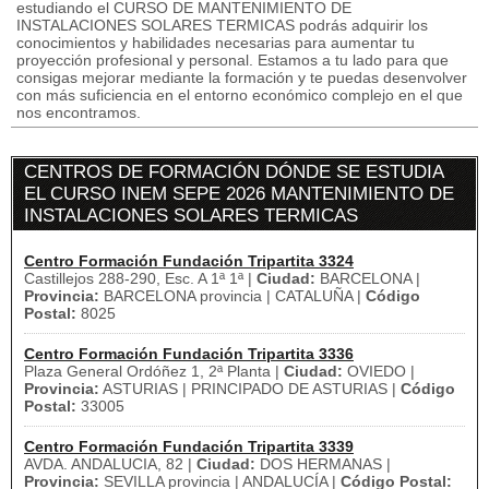
estudiando el CURSO DE MANTENIMIENTO DE
INSTALACIONES SOLARES TERMICAS podrás adquirir los
conocimientos y habilidades necesarias para aumentar tu
proyección profesional y personal. Estamos a tu lado para que
consigas mejorar mediante la formación y te puedas desenvolver
con más suficiencia en el entorno económico complejo en el que
nos encontramos.
CENTROS DE FORMACIÓN DÓNDE SE ESTUDIA
EL CURSO INEM SEPE 2026 MANTENIMIENTO DE
INSTALACIONES SOLARES TERMICAS
Centro Formación Fundación Tripartita 3324
Castillejos 288-290, Esc. A 1ª 1ª |
Ciudad:
BARCELONA |
Provincia:
BARCELONA provincia | CATALUÑA |
Código
Postal:
8025
Centro Formación Fundación Tripartita 3336
Plaza General Ordóñez 1, 2ª Planta |
Ciudad:
OVIEDO |
Provincia:
ASTURIAS | PRINCIPADO DE ASTURIAS |
Código
Postal:
33005
Centro Formación Fundación Tripartita 3339
AVDA. ANDALUCIA, 82 |
Ciudad:
DOS HERMANAS |
Provincia:
SEVILLA provincia | ANDALUCÍA |
Código Postal: