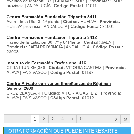
Avenida de Marconi, 37 |
Ciudad:
CADIZ |
Provincia:
CADIZ
provincia | ANDALUCÍA |
Código Postal:
11011
Centro Formación Fundación Tripartita 3411
Avda. de la Ría, 3, 1ª planta |
Ciudad:
HUELVA |
Provincia:
HUELVA provincia | ANDALUCÍA |
Código Postal:
21001
Centro Formación Fundación Tripartita 3412
Paseo de la Estación 30, 7ª y 8ª Planta |
Ciudad:
JAEN |
Provincia:
JAEN PROVINCIA | ANDALUCÍA |
Código Postal:
23003
Instituto de Formación Profesional 416
CTRA.IRUN KM,356 |
Ciudad:
VITORIA GASTEIZ |
Provincia:
ALAVA | PAÍS VASCO |
Código Postal:
01192
Centro Privado con varias Enseñanzas de Régimen
General 2600
CRUZ BLANCA, 4 |
Ciudad:
VITORIA GASTEIZ |
Provincia:
ALAVA | PAÍS VASCO |
Código Postal:
01012
›
»
2
3
4
5
6
1
OTRA FORMACIÓN QUE PUEDE INTERESARTE