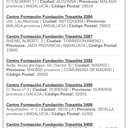
C/ CALVARIO 17 |
Ciudad:
ALOZAINA |
Provincia:
MALAGA
provincia | ANDALUCÍA |
Código Postal:
29018
Centro Formación Fundación Tripartita 3384
Urb. Las Albarizas |
Ciudad:
ANTEQUERA |
Provincia:
MALAGA provincia | ANDALUCÍA |
Código Postal:
29603
Centro Formación Fundación Tripartita 3387
RAFAEL ALBERTI, 2 |
Ciudad:
TORREDONJIMENO |
Provincia:
JAEN PROVINCIA | ANDALUCÍA |
Código Postal:
23650
Centro Formación Fundación Tripartita 3392
Avda. Arcas del Agua, s/n (Sector 3) |
Ciudad:
MADRID |
Provincia:
MADRID provincia | COMUNIDAD DE MADRID |
Código Postal:
28905
Centro Formación Fundación Tripartita 3396
C/ Reza nº 3 |
Ciudad:
OURENSE |
Provincia:
OURENSE
provincia | GALICIA |
Código Postal:
32003
Centro Formación Fundación Tripartita 3406
Arquímedes, nº 2 |
Ciudad:
SEVILLA |
Provincia:
SEVILLA
provincia | ANDALUCÍA |
Código Postal:
41092
Centro Formación Fundación Tripartita 3408