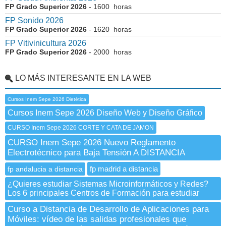
FP Grado Superior 2026
- 1600 horas
FP Sonido 2026
FP Grado Superior 2026
- 1620 horas
FP Vitivinicultura 2026
FP Grado Superior 2026
- 2000 horas
LO MÁS INTERESANTE EN LA WEB
Cursos Inem Sepe 2026 Dietética
Cursos Inem Sepe 2026 Diseño Web y Diseño Gráfico
CURSO Inem Sepe 2026 CORTE Y CATA DE JAMON
CURSO Inem Sepe 2026 Nuevo Reglamento
Electrotécnico para Baja Tensión A DISTANCIA
fp madrid a distancia
fp andalucia a distancia
¿Quieres estudiar Sistemas Microinformáticos y Redes?
Los 6 principales Centros de Formación para estudiar
Curso a Distancia de Desarrollo de Aplicaciones para
Móviles: vídeo de las salidas profesionales que