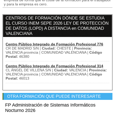
empresa de forma que el coste de la formación para el trabajador
y para la empresa es cero.
CENTROS DE FORMACIÓN DÓNDE SE ESTUDIA
EL CURSO INEM SEPE 2026 LEY DE PROTECCIÓN
DE DATOS (LOPD) A DISTANCIA en COMUNIDAD
VALENCIANA
Centro Público Integrado de Formación Profesional 776
CR DE MADRID S/N |
Ciudad:
CHESTE |
Provincia:
VALENCIA provincia | COMUNIDAD VALENCIANA |
Código
Postal:
46380
Centro Público Integrado de Formación Profesional 314
CL ÁNGEL DE VILLENA S/N |
Ciudad:
VALENCIA |
Provincia:
VALENCIA provincia | COMUNIDAD VALENCIANA |
Código
Postal:
46013
OTRA FORMACIÓN QUE PUEDE INTERESARTE
FP Administración de Sistemas Informáticos
Nocturno 2026