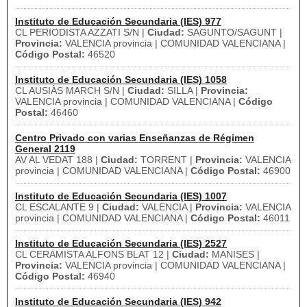
Instituto de Educación Secundaria (IES) 977
CL PERIODISTA AZZATI S/N |
Ciudad:
SAGUNTO/SAGUNT |
Provincia:
VALENCIA provincia | COMUNIDAD VALENCIANA |
Código Postal:
46520
Instituto de Educación Secundaria (IES) 1058
CL AUSIÀS MARCH S/N |
Ciudad:
SILLA |
Provincia:
VALENCIA provincia | COMUNIDAD VALENCIANA |
Código
Postal:
46460
Centro Privado con varias Enseñanzas de Régimen
General 2119
AV AL VEDAT 188 |
Ciudad:
TORRENT |
Provincia:
VALENCIA
provincia | COMUNIDAD VALENCIANA |
Código Postal:
46900
Instituto de Educación Secundaria (IES) 1007
CL ESCALANTE 9 |
Ciudad:
VALENCIA |
Provincia:
VALENCIA
provincia | COMUNIDAD VALENCIANA |
Código Postal:
46011
Instituto de Educación Secundaria (IES) 2527
CL CERAMISTA ALFONS BLAT 12 |
Ciudad:
MANISES |
Provincia:
VALENCIA provincia | COMUNIDAD VALENCIANA |
Código Postal:
46940
Instituto de Educación Secundaria (IES) 942