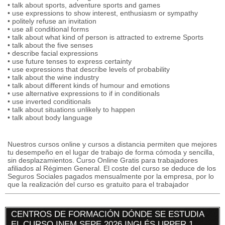
• talk about sports, adventure sports and games
• use expressions to show interest, enthusiasm or sympathy
• politely refuse an invitation
• use all conditional forms
• talk about what kind of person is attracted to extreme Sports
• talk about the five senses
• describe facial expressions
• use future tenses to express certainty
• use expressions that describe levels of probability
• talk about the wine industry
• talk about different kinds of humour and emotions
• use alternative expressions to if in conditionals
• use inverted conditionals
• talk about situations unlikely to happen
• talk about body language
Nuestros cursos online y cursos a distancia permiten que mejores
tu desempeño en el lugar de trabajo de forma cómoda y sencilla,
sin desplazamientos. Curso Online Gratis para trabajadores
afiliados al Régimen General. El coste del curso se deduce de los
Seguros Sociales pagados mensualmente por la empresa, por lo
que la realización del curso es gratuito para el trabajador
CENTROS DE FORMACIÓN DÓNDE SE ESTUDIA
EL CURSO INEM SEPE 2026 INGLÉS UPPER 1