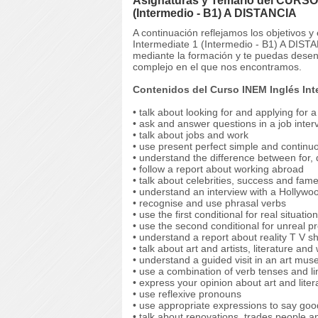
Asignaturas y Temario del CURSO 
(Intermedio - B1) A DISTANCIA
A continuación reflejamos los objetivos
Intermediate 1 (Intermedio - B1) A DIST
mediante la formación y te puedas desen
complejo en el que nos encontramos.
Contenidos del Curso INEM Inglés Inte
• talk about looking for and applying for a
• ask and answer questions in a job inter
• talk about jobs and work
• use present perfect simple and continuo
• understand the difference between for,
• follow a report about working abroad
• talk about celebrities, success and fam
• understand an interview with a Hollywo
• recognise and use phrasal verbs
• use the first conditional for real situatio
• use the second conditional for unreal pr
• understand a report about reality T V 
• talk about art and artists, literature and 
• understand a guided visit in an art m
• use a combination of verb tenses and lin
• express your opinion about art and liter
• use reflexive pronouns
• use appropriate expressions to say goo
• talk about renovations, trades people a