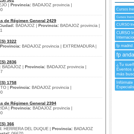
ES) 501
JO |
Provincia:
BADAJOZ provincia |
00
Cursos Ine
Cursos Inem
as de Régimen General 2429
CURSO Ine
Ciudad:
BADAJOZ |
Provincia:
BADAJOZ provincia |
1
CURSO Ine
Internaci
ES) 3322
fp madrid 
Provincia:
BADAJOZ provincia | EXTREMADURA |
fp anda
ES) 2836
¿Tu sueñ
:
BADAJOZ |
Provincia:
BADAJOZ provincia |
Eventos 
07
más bus
ES) 1758
Infórmate 
Especialis
TO |
Provincia:
BADAJOZ provincia |
00
as de Régimen General 2394
IDA |
Provincia:
BADAJOZ provincia |
00
ES) 366
d:
HERRERA DEL DUQUE |
Provincia:
BADAJOZ
stal:
06670