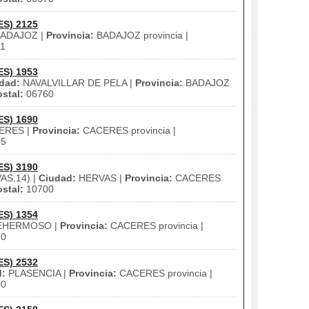
ES) 2125
ADAJOZ |
Provincia:
BADAJOZ provincia |
1
ES) 1953
dad:
NAVALVILLAR DE PELA |
Provincia:
BADAJOZ
stal:
06760
ES) 1690
ERES |
Provincia:
CACERES provincia |
05
ES) 3190
AS,14) |
Ciudad:
HERVAS |
Provincia:
CACERES
stal:
10700
ES) 1354
HERMOSO |
Provincia:
CACERES provincia |
10
ES) 2532
d:
PLASENCIA |
Provincia:
CACERES provincia |
00