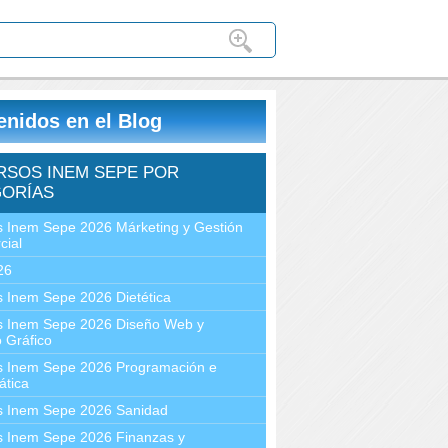
enidos en el Blog
RSOS INEM SEPE POR
ORÍAS
 Inem Sepe 2026 Márketing y Gestión
cial
26
 Inem Sepe 2026 Dietética
s Inem Sepe 2026 Diseño Web y
 Gráfico
s Inem Sepe 2026 Programación e
ática
s Inem Sepe 2026 Sanidad
s Inem Sepe 2026 Finanzas y