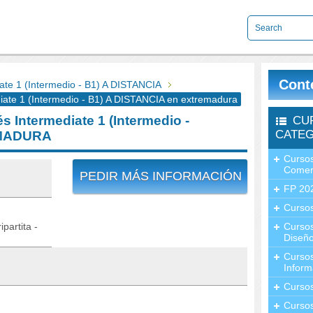
Cont
te 1 (Intermedio - B1) A DISTANCIA
ate 1 (Intermedio - B1) A DISTANCIA en extremadura
 Intermediate 1 (Intermedio -
CU
CATEG
EMADURA
Cursos
Comer
PEDIR MÁS INFORMACIÓN
FP 20
Cursos
partita -
Curso
Diseño
Curso
Inform
Curso
Curso