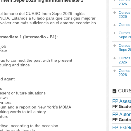
Inem Sepe 2026 Inglés Intermediate 1
Cursos
2026
Cursos
 y el temario del CURSO Inem Sepe 2026 Inglés
2026
ANCIA. Estamos a tu lado para que consigas mejorar
volver con más suficiencia en el entorno económico
Cursos
Cursos
rmediate 1 (Intermedio - B1):
Sepe 2
Cursos
 job
Sepe 2
view
Cursos
us to connect the past with the present
2026
 during and since
Cursos
e
2026
od agent
ns
CURS
esent or future situations
shows
FP Aseso
writers
FP Grado
useum and a report on New York’s M0MA
king words to tell a story
FP Auto
ature
FP Grado
dbye, according to the occasion
FP Estét
nd the work they do