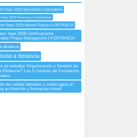
m Sepe 2026 Agricultura y Ganadería
 Sepe 2026 Finanzas y Contabilidad
m Sepe 2026 Idioma Francés A DISTANCIA
m Sepe 2026 Certificaciones
onales Project Management I A DISTANCIA
a distancia
lucia a distancia
o es estudiar Organización y Gestión de
a Distancia? Los 5 Centros de Formación
cados
de las salidas laborales y cuánto gana un
ta en Atención y Animación Infantil