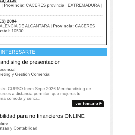
ES) 3158
 |
Provincia:
CACERES provincia | EXTREMADURA |
ES) 2084
ALENCIA DE ALCANTARA |
Provincia:
CACERES
stal:
10500
 INTERESARTE
dising de presentación
esencial
eting y Gestión Comercial
uestro CURSO Inem Sepe 2026 Merchandising de
cursos a distancia permiten que mejores tu
rma cómoda y senci...
ver temario
lidad para no financieros ONLINE
line
zas y Contabilidad