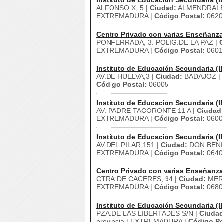
Instituto de Educación Secundaria (I
ALFONSO X, 5 |
Ciudad:
ALMENDRALE
EXTREMADURA |
Código Postal:
062
Centro Privado con varias Enseñanz
PONFERRADA, 3. POLIG.DE LA PAZ |
EXTREMADURA |
Código Postal:
0601
Instituto de Educación Secundaria (I
AV.DE HUELVA,3 |
Ciudad:
BADAJOZ |
Código Postal:
06005
Instituto de Educación Secundaria (I
AV. PADRE TACORONTE 11 A |
Ciudad
EXTREMADURA |
Código Postal:
060
Instituto de Educación Secundaria (I
AV.DEL PILAR,151 |
Ciudad:
DON BENI
EXTREMADURA |
Código Postal:
064
Centro Privado con varias Enseñanz
CTRA.DE CACERES, 94 |
Ciudad:
MER
EXTREMADURA |
Código Postal:
068
Instituto de Educación Secundaria (I
PZA.DE LAS LIBERTADES S/N |
Ciuda
provincia | EXTREMADURA |
Código Po