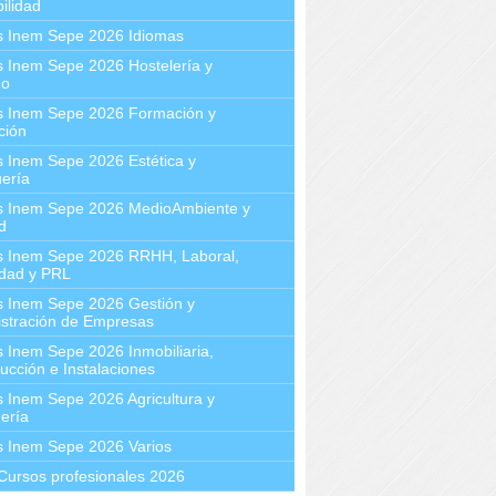
ilidad
s Inem Sepe 2026 Idiomas
 Inem Sepe 2026 Hostelería y
mo
s Inem Sepe 2026 Formación y
ción
 Inem Sepe 2026 Estética y
ería
s Inem Sepe 2026 MedioAmbiente y
d
s Inem Sepe 2026 RRHH, Laboral,
idad y PRL
s Inem Sepe 2026 Gestión y
stración de Empresas
 Inem Sepe 2026 Inmobiliaria,
ucción e Instalaciones
 Inem Sepe 2026 Agricultura y
ería
s Inem Sepe 2026 Varios
Cursos profesionales 2026