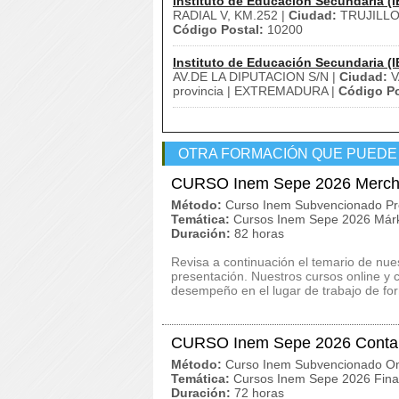
Instituto de Educación Secundaria (I
RADIAL V, KM.252 |
Ciudad:
TRUJILLO
Código Postal:
10200
Instituto de Educación Secundaria (I
AV.DE LA DIPUTACION S/N |
Ciudad:
V
provincia | EXTREMADURA |
Código Po
OTRA FORMACIÓN QUE PUEDE
CURSO Inem Sepe 2026 Merchan
Método:
Curso Inem Subvencionado Pr
Temática:
Cursos Inem Sepe 2026 Márk
Duración:
82 horas
Revisa a continuación el temario de n
presentación. Nuestros cursos online y 
desempeño en el lugar de trabajo de fo
CURSO Inem Sepe 2026 Contabi
Método:
Curso Inem Subvencionado On
Temática:
Cursos Inem Sepe 2026 Finan
Duración:
72 horas