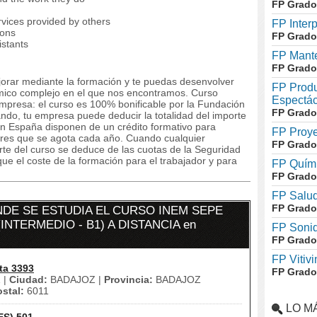
FP Grado
rvices provided by others
FP Inter
ions
FP Grado
istants
FP Mante
FP Grado
orar mediante la formación y te puedas desenvolver
FP Produ
ómico complejo en el que nos encontramos. Curso
Espectác
empresa: el curso es 100% bonificable por la Fundación
FP Grado
ando, tu empresa puede deducir la totalidad del importe
n España disponen de un crédito formativo para
FP Proye
dores que se agota cada año. Cuando cualquier
FP Grado
orte del curso se deduce de las cuotas de la Seguridad
ue el coste de la formación para el trabajador y para
FP Quími
FP Grado
FP Salud
FP Grado
DE SE ESTUDIA EL CURSO INEM SEPE
INTERMEDIO - B1) A DISTANCIA en
FP Soni
FP Grado
FP Vitivi
ta 3393
FP Grado
 |
Ciudad:
BADAJOZ |
Provincia:
BADAJOZ
stal:
6011
LO M