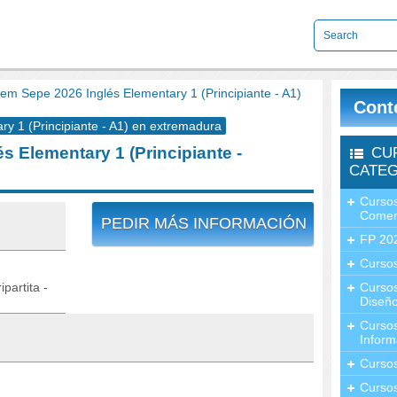
m Sepe 2026 Inglés Elementary 1 (Principiante - A1)
Cont
 1 (Principiante - A1) en extremadura
 Elementary 1 (Principiante -
CU
CATEG
Cursos
Comer
PEDIR MÁS INFORMACIÓN
FP 20
Cursos
partita -
Curso
Diseño
Curso
Inform
Curso
Curso