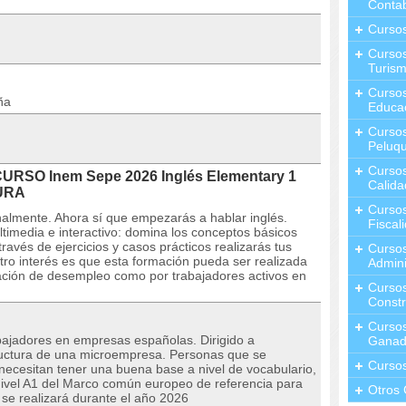
Contab
Curso
Cursos
Turis
Curso
ña
Educa
Cursos
Peluqu
Curso
CURSO Inem Sepe 2026 Inglés Elementary 1
Calida
DURA
Curso
almente. Ahora sí que empezarás a hablar inglés.
Fiscal
ultimedia e interactivo: domina los conceptos básicos
través de ejercicios y casos prácticos realizarás tus
Curso
ro interés es que esta formación pueda ser realizada
Admini
uación de desempleo como por trabajadores activos en
Cursos
Constr
Cursos
ajadores en empresas españolas. Dirigido a
Ganad
ructura de una microempresa. Personas que se
Curso
 necesitan tener una buena base a nivel de vocabulario,
 nivel A1 del Marco común europeo de referencia para
Otros 
 se realizará durante el año 2026