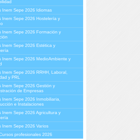
ilidad
s Inem Sepe 2026 Idiomas
 Inem Sepe 2026 Hostelería y
mo
s Inem Sepe 2026 Formación y
ción
 Inem Sepe 2026 Estética y
ería
s Inem Sepe 2026 MedioAmbiente y
d
s Inem Sepe 2026 RRHH, Laboral,
idad y PRL
s Inem Sepe 2026 Gestión y
stración de Empresas
 Inem Sepe 2026 Inmobiliaria,
ucción e Instalaciones
 Inem Sepe 2026 Agricultura y
ería
s Inem Sepe 2026 Varios
Cursos profesionales 2026