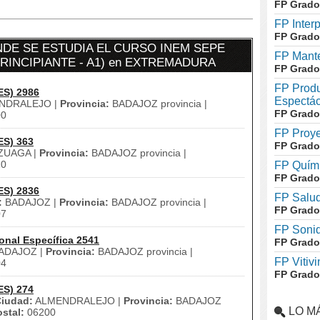
FP Grado
FP Inter
FP Grado
DE SE ESTUDIA EL CURSO INEM SEPE
FP Mante
PRINCIPIANTE - A1) en EXTREMADURA
FP Grado
FP Produ
ES) 2986
Espectác
NDRALEJO |
Provincia:
BADAJOZ provincia |
FP Grado
00
FP Proye
ES) 363
FP Grado
ZUAGA |
Provincia:
BADAJOZ provincia |
20
FP Quími
FP Grado
ES) 2836
FP Salud
:
BADAJOZ |
Provincia:
BADAJOZ provincia |
FP Grado
07
FP Soni
onal Específica 2541
FP Grado
ADAJOZ |
Provincia:
BADAJOZ provincia |
FP Vitivi
04
FP Grado
ES) 274
iudad:
ALMENDRALEJO |
Provincia:
BADAJOZ
LO M
stal:
06200