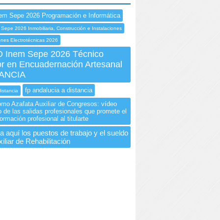
em Sepe 2026 Programación e Informática
Sepe 2026 Inmobiliaria, Construcción e Instalaciones
ones Electrotécnicas 2026
Inem Sepe 2026 Técnico
or en Encuadernación Artesanal
TANCIA
fp andalucia a distancia
distancia
como Azafata Auxiliar de Congresos: vídeo
o de las salidas profesionales que promete el
ormación profesional al titularte
 aquí los puestos de trabajo y el sueldo
iliar de Rehabilitación