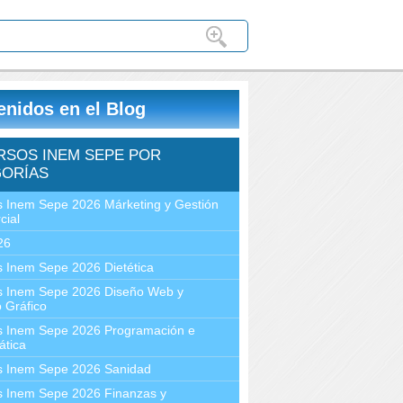
enidos en el Blog
RSOS INEM SEPE POR
ORÍAS
 Inem Sepe 2026 Márketing y Gestión
cial
26
 Inem Sepe 2026 Dietética
s Inem Sepe 2026 Diseño Web y
 Gráfico
s Inem Sepe 2026 Programación e
ática
s Inem Sepe 2026 Sanidad
s Inem Sepe 2026 Finanzas y