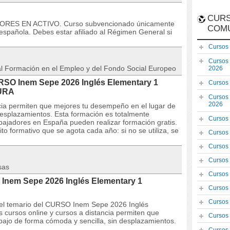
CURS
DORES EN ACTIVO. Curso subvencionado únicamente
COM
española. Debes estar afiliado al Régimen General si
Cursos
Cursos
 al Formación en el Empleo y del Fondo Social Europeo
2026
URSO Inem Sepe 2026 Inglés Elementary 1
Cursos
DURA
Cursos
2026
ncia permiten que mejores tu desempeño en el lugar de
desplazamientos. Esta formación es totalmente
Cursos
bajadores en España pueden realizar formación gratis.
o formativo que se agota cada año: si no se utiliza, se
Cursos
Cursos
Cursos
sas
Cursos
Inem Sepe 2026 Inglés Elementary 1
Cursos
Cursos
 y el temario del CURSO Inem Sepe 2026 Inglés
s cursos online y cursos a distancia permiten que
Cursos
bajo de forma cómoda y sencilla, sin desplazamientos.