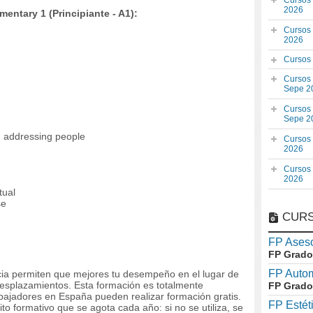
Cursos
2026
entary 1 (Principiante - A1):
Cursos
2026
Cursos
Cursos
Sepe 2
Cursos
Sepe 2
n addressing people
Cursos
2026
Cursos
2026
tual
se
CURS
FP Aseso
FP Grado
FP Auto
ncia permiten que mejores tu desempeño en el lugar de
desplazamientos. Esta formación es totalmente
FP Grado
bajadores en España pueden realizar formación gratis.
FP Estét
o formativo que se agota cada año: si no se utiliza, se