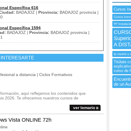
onal Específica 616
Cursos In
Ciudad:
BADAJOZ |
Provincia:
BADAJOZ provincia |
00
Cursos Inem 
FP Instalaci
onal Específica 1594
CURSO 
ad:
BADAJOZ |
Provincia:
BADAJOZ provincia |
01
Superi
A DIS
fp madrid a 
 INTERESARTE
Titúlate 
explicativ
curso de f
fesional a distancia | Ciclos Formativos
Encuentra
de un Aux
 formación, aquí reflejamos los contenidos que
esis 2026. Te ofrecemos nuestros cursos de
ver temario
ws Vista ONLINE 72h
line