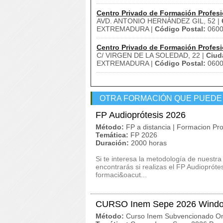
Centro Privado de Formación Profesi
AVD. ANTONIO HERNÁNDEZ GIL, 52 |
EXTREMADURA |
Código Postal:
060
Centro Privado de Formación Profesi
C/ VIRGEN DE LA SOLEDAD, 22 |
Ciud
EXTREMADURA |
Código Postal:
060
OTRA FORMACIÓN QUE PUEDE
FP Audioprótesis 2026
Método:
FP a distancia | Formacion Pro
Temática:
FP 2026
Duración:
2000 horas
Si te interesa la metodología de nuestra
encontrarás si realizas el FP Audioprót
formaci&oacut...
CURSO Inem Sepe 2026 Windo
Método:
Curso Inem Subvencionado On