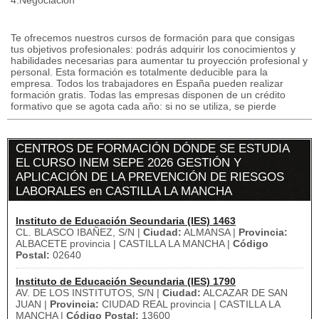
4.Negociación
Te ofrecemos nuestros cursos de formación para que consigas
tus objetivos profesionales: podrás adquirir los conocimientos y
habilidades necesarias para aumentar tu proyección profesional y
personal. Esta formación es totalmente deducible para la
empresa. Todos los trabajadores en España pueden realizar
formación gratis. Todas las empresas disponen de un crédito
formativo que se agota cada año: si no se utiliza, se pierde
CENTROS DE FORMACIÓN DÓNDE SE ESTUDIA
EL CURSO INEM SEPE 2026 GESTIÓN Y
APLICACIÓN DE LA PREVENCIÓN DE RIESGOS
LABORALES en CASTILLA LA MANCHA
Instituto de Educación Secundaria (IES) 1463
CL. BLASCO IBAÑEZ, S/N |
Ciudad:
ALMANSA |
Provincia:
ALBACETE provincia | CASTILLA LA MANCHA |
Código
Postal:
02640
Instituto de Educación Secundaria (IES) 1790
AV. DE LOS INSTITUTOS, S/N |
Ciudad:
ALCAZAR DE SAN
JUAN |
Provincia:
CIUDAD REAL provincia | CASTILLA LA
MANCHA |
Código Postal:
13600