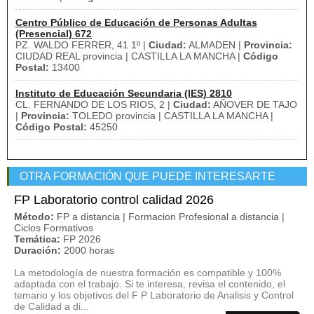
Centro Público de Educación de Personas Adultas
(Presencial) 672
PZ. WALDO FERRER, 41 1º |
Ciudad:
ALMADEN |
Provincia:
CIUDAD REAL provincia | CASTILLA LA MANCHA |
Código
Postal:
13400
Instituto de Educación Secundaria (IES) 2810
CL. FERNANDO DE LOS RIOS, 2 |
Ciudad:
AÑOVER DE TAJO
|
Provincia:
TOLEDO provincia | CASTILLA LA MANCHA |
Código Postal:
45250
OTRA FORMACIÓN QUE PUEDE INTERESARTE
FP Laboratorio control calidad 2026
Método:
FP a distancia | Formacion Profesional a distancia |
Ciclos Formativos
Temática:
FP 2026
Duración:
2000 horas
La metodología de nuestra formación es compatible y 100%
adaptada con el trabajo. Si te interesa, revisa el contenido, el
temario y los objetivos del F P Laboratorio de Analisis y Control
de Calidad a di...