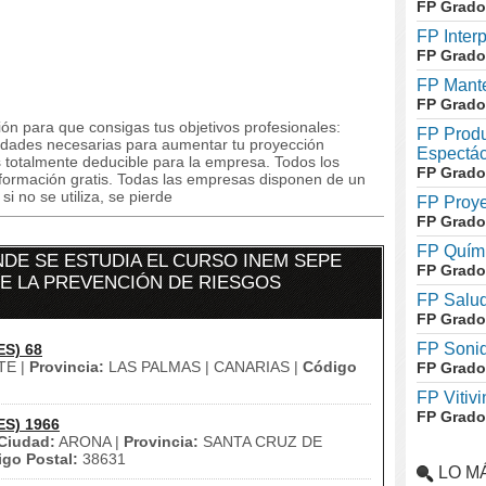
FP Grado
FP Inter
FP Grado
FP Mante
FP Grado
ón para que consigas tus objetivos profesionales:
FP Produ
lidades necesarias para aumentar tu proyección
Espectác
s totalmente deducible para la empresa. Todos los
FP Grado
formación gratis. Todas las empresas disponen de un
i no se utiliza, se pierde
FP Proye
FP Grado
FP Quími
DE SE ESTUDIA EL CURSO INEM SEPE
FP Grado
DE LA PREVENCIÓN DE RIESGOS
FP Salud
FP Grado
FP Soni
ES) 68
TE |
Provincia:
LAS PALMAS | CANARIAS |
Código
FP Grado
FP Vitivi
FP Grado
ES) 1966
Ciudad:
ARONA |
Provincia:
SANTA CRUZ DE
go Postal:
38631
LO M