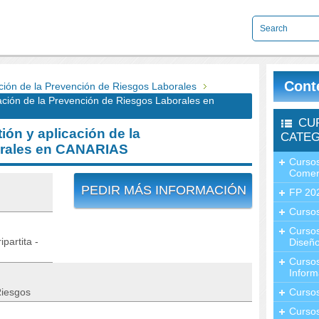
Cont
ión de la Prevención de Riesgos Laborales
ión de la Prevención de Riesgos Laborales en
CU
n y aplicación de la
CATEG
orales en CANARIAS
Cursos
Comer
PEDIR MÁS INFORMACIÓN
FP 20
Cursos
Curso
partita -
Diseño
Curso
Inform
Riesgos
Curso
Curso