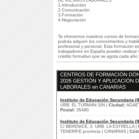
DE RIESGOS LABORALES
1.Introducción
2.Comunicación
3.Formación
4.Negociación
Te ofrecemos nuestros cursos de formaci
podrás adquirir los conocimientos y habi
profesional y personal. Esta formación e
trabajadores en España pueden realizar 
crédito formativo que se agota cada año: s
CENTROS DE FORMACIÓN DÓN
2026 GESTIÓN Y APLICACIÓN 
LABORALES en CANARIAS
Instituto de Educación Secundaria (I
URB. EL TURMAN S/N |
Ciudad:
AGAE
Postal:
35480
Instituto de Educación Secundaria (I
C/ BERENICE, 3. URB. LA ESTRELLA |
TENERIFE provincia | CANARIAS |
Códi