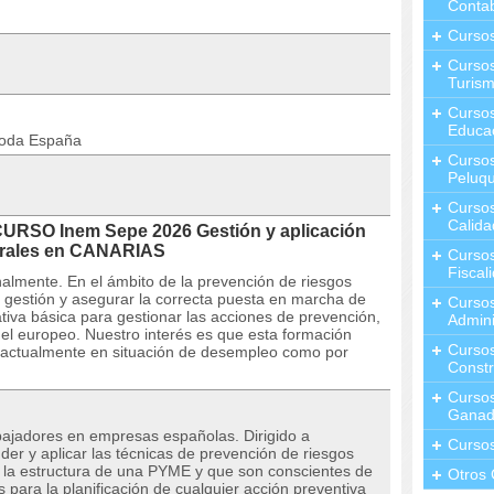
Contab
Curso
Cursos
Turis
Curso
Educa
toda España
Cursos
Peluqu
Curso
Calida
CURSO Inem Sepe 2026 Gestión y aplicación
orales en CANARIAS
Curso
Fiscal
almente. En el ámbito de la prevención de riesgos
de gestión y asegurar la correcta puesta en marcha de
Curso
tiva básica para gestionar las acciones de prevención,
Admini
el europeo. Nuestro interés es que esta formación
Cursos
e actualmente en situación de desempleo como por
Constr
Cursos
Ganad
ajadores en empresas españolas. Dirigido a
Curso
der y aplicar las técnicas de prevención de riesgos
 la estructura de una PYME y que son conscientes de
Otros 
s para la planificación de cualquier acción preventiva