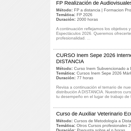
FP Realización de Audiovisuale
Método:
FP a distancia | Formacion Pro
Temática:
FP 2026
Duración:
2000 horas
A continuación reflejamos los objetivos 
Espectáculos 2026. Queremos ofrecerte 
profesionalidad. ...
CURSO Inem Sepe 2026 Internet
DISTANCIA
Método:
Curso Inem Subvencionado a D
Temática:
Cursos Inem Sepe 2026 Márk
Duración:
77 horas
Revisa a continuación el temario de n
distribución A DISTANCIA. Nuestros curs
tu desempeño en el lugar de trabajo de f
Curso de Auxiliar Veterinario E
Método:
Cursos de Metodología a Dista
Temática:
Otros Cursos profesionales 
Duración:
Pregunta sobre el n horas