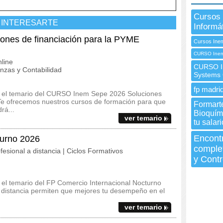
Cursos 
 INTERESARTE
Informá
nes de financiación para la PYME
Cursos Inem
CURSO Inem 
line
CURSO I
zas y Contabilidad
Systems
fp madrid
s y el temario del CURSO Inem Sepe 2026 Soluciones
Te ofrecemos nuestros cursos de formación para que
Formart
rá...
Bioquími
ver temario
tu salari
Encont
turno 2026
comple
fesional a distancia | Ciclos Formativos
y Contr
y el temario del FP Comercio Internacional Nocturno
a distancia permiten que mejores tu desempeño en el
ver temario