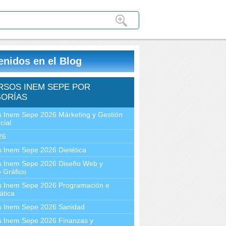
enidos en el Blog
RSOS INEM SEPE POR
ORÍAS
 Inem Sepe 2026 Márketing y Gestión
cial
26
 Inem Sepe 2026 Dietética
s Inem Sepe 2026 Diseño Web y
 Gráfico
s Inem Sepe 2026 Programación e
ática
s Inem Sepe 2026 Sanidad
s Inem Sepe 2026 Finanzas y