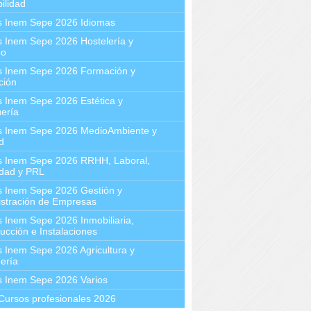
ilidad
s Inem Sepe 2026 Idiomas
 Inem Sepe 2026 Hostelería y
mo
s Inem Sepe 2026 Formación y
ción
 Inem Sepe 2026 Estética y
ería
s Inem Sepe 2026 MedioAmbiente y
d
s Inem Sepe 2026 RRHH, Laboral,
idad y PRL
s Inem Sepe 2026 Gestión y
stración de Empresas
 Inem Sepe 2026 Inmobiliaria,
ucción e Instalaciones
 Inem Sepe 2026 Agricultura y
ería
s Inem Sepe 2026 Varios
Cursos profesionales 2026