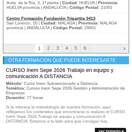
Avda. de la Ría, 3, 1ª planta |
Ciudad:
HUELVA |
Provincia:
HUELVA provincia | ANDALUCÍA |
Código Postal:
21001
Centro Formación Fundación Tripartita 3413
San Lorenzo, 20 |
Ciudad:
MALAGA |
Provincia:
MALAGA
provincia | ANDALUCÍA |
Código Postal:
29001
›
2
3
4
5
6
1
OTRA FORMACIÓN QUE PUEDE INTERESARTE
CURSO Inem Sepe 2026 Trabajo en equipo y
comunicación A DISTANCIA
Método:
Curso Inem Subvencionado a Distancia
Temática:
Cursos Inem Sepe 2026 Gestión y Administración de
Empresas
Duración:
77 horas
Si te interesa la metodología de nuestra formación, aquí
reflejamos los contenidos que encontrarás si realizas el CURSO
Inem Sepe 2026 Trabajo en equipo y comunicación A
DISTANCIA. Estamos a tu lado para que consigas mej...
ver temario