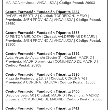
MALAGA provincia | ANDALUCÍA |
Código Postal:
29603
Centro Formación Fundación Tripartita 3387
RAFAEL ALBERTI, 2 |
Ciudad:
TORREDONJIMENO |
Provincia:
JAEN PROVINCIA | ANDALUCÍA |
Código Postal:
23650
Centro Formación Fundación Tripartita 3388
C/ PINTOR MENDOZA |
Ciudad:
VALDEPEÑAS DE JAEN |
Provincia:
JAEN PROVINCIA | ANDALUCÍA |
Código Postal:
13300
Centro Formación Fundación Tripartita 3392
Avda. Arcas del Agua, s/n (Sector 3) |
Ciudad:
MADRID |
Provincia:
MADRID provincia | COMUNIDAD DE MADRID |
Código Postal:
28905
Centro Formación Fundación Tripartita 3395
Plaza de Pontevedra 18, 2º |
Ciudad:
CORUÑA (A) |
Provincia:
A CORUÑA | GALICIA |
Código Postal:
15003
Centro Formación Fundación Tripartita 3405
Diego de León, 50 |
Ciudad:
MADRID |
Provincia:
MADRID
provincia | COMUNIDAD DE MADRID |
Código Postal:
28006
Centro Formación Fundación Tripartita 3411