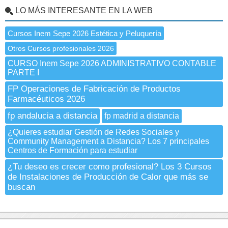
LO MÁS INTERESANTE EN LA WEB
Cursos Inem Sepe 2026 Estética y Peluquería
Otros Cursos profesionales 2026
CURSO Inem Sepe 2026 ADMINISTRATIVO CONTABLE
PARTE I
FP Operaciones de Fabricación de Productos
Farmacéuticos 2026
fp andalucia a distancia
fp madrid a distancia
¿Quieres estudiar Gestión de Redes Sociales y
Community Management a Distancia? Los 7 principales
Centros de Formación para estudiar
¿Tu deseo es crecer como profesional? Los 3 Cursos
de Instalaciones de Producción de Calor que más se
buscan