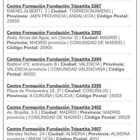
Centro Formación Fundación Tripartita 3387
RAFAEL ALBERTI, 2 |
Ciudad:
TORREDONJIMENO |
Provincia:
JAEN PROVINCIA | ANDALUCÍA |
Código Postal:
23650
Centro Formación Fundación Tripartita 3392
Avda. Arcas del Agua, s/n (Sector 3) |
Ciudad:
MADRID |
Provincia:
MADRID provincia | COMUNIDAD DE MADRID |
Código Postal:
28905
Centro Formación Fundación Tripartita 3394
Baldoví nº2, entresuelo B |
Ciudad:
VALENCIA |
Provincia:
VALENCIA provincia | COMUNIDAD VALENCIANA |
Código
Postal:
46002
Centro Formación Fundación Tripartita 3395
Plaza de Pontevedra 18, 2º |
Ciudad:
CORUÑA (A) |
Provincia:
A CORUÑA | GALICIA |
Código Postal:
15003
Centro Formación Fundación Tripartita 3402
Av. Brasilia, 3-5 |
Ciudad:
MADRID |
Provincia:
MADRID
provincia | COMUNIDAD DE MADRID |
Código Postal:
28028
Centro Formación Fundación Tripartita 3407
Méndez Núñez, 24 |
Ciudad:
ALMERIA |
Provincia:
ALMERIA
provincia | ANDALUCÍA |
Código Postal:
4001