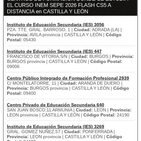
EL CURSO INEM SEPE 2026 FLASH CS5 A
DISTANCIA en CASTILLA Y LEÓN
Instituto de Educación Secundaria (IES) 3056
PZA. TTE. GRAL. BARROSO, 1 |
Ciudad:
ADRADA (LA) |
Provincia:
AVILA provincia | CASTILLA Y LEÓN |
Código
Postal:
05430
Instituto de Educación Secundaria (IES) 447
FRANCISCO DE VITORIA,S/N |
Ciudad:
BURGOS |
Provincia:
BURGOS provincia | CASTILLA Y LEÓN |
Código Postal:
09006
Centro Público Integrado de Formación Profesional 2939
C/ MONTELATORRE, 11 |
Ciudad:
ARANDA DE DUERO |
Provincia:
BURGOS provincia | CASTILLA Y LEÓN |
Código
Postal:
09400
Centro Privado de Educación Secundaria 640
SAN JUAN BOSCO,11 ARMUNIA |
Ciudad:
LEON |
Provincia:
LEON provincia | CASTILLA Y LEÓN |
Código Postal:
24190
Instituto de Educación Secundaria (IES) 3269
GRAL. GOMEZ NUÑEZ,57 |
Ciudad:
PONFERRADA |
Provincia:
LEON provincia | CASTILLA Y LEÓN |
Código