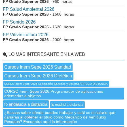
FP Grado Superior 2026
- 960 horas
FP Salud Ambiental 2026
FP Grado Superior 2026
- 1600 horas
FP Sonido 2026
FP Grado Superior 2026
- 1620 horas
FP Vitivinicultura 2026
FP Grado Superior 2026
- 2000 horas
LO MÁS INTERESANTE EN LA WEB
Cursos Inem Sepe 2026 Sanidad
Cursos Inem Sepe 2026 Dietética
CURSO Inem Sepe 2026 Legislación Sanitaria y Sistema APPCC A DISTANCIA
CURSO Inem Sepe 2026 Programador de aplicaciones
orientadas a objetos
fp andalucia a distancia
fp madrid a distancia
¿Buscas saber dónde puedes trabajar y cuál es el salario que
ganarás al obtener el título como Mecánico de Vehículos
Pesados? Encuentra aquí la información