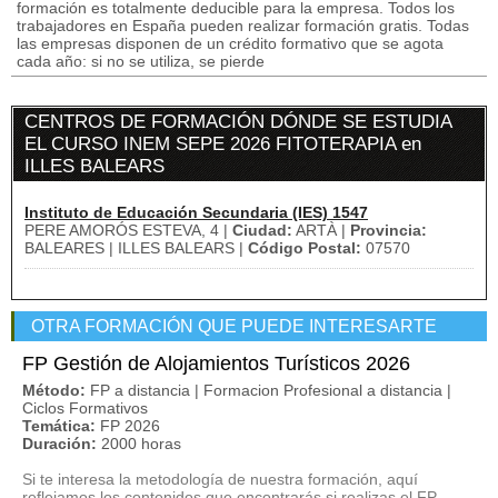
formación es totalmente deducible para la empresa. Todos los
trabajadores en España pueden realizar formación gratis. Todas
las empresas disponen de un crédito formativo que se agota
cada año: si no se utiliza, se pierde
CENTROS DE FORMACIÓN DÓNDE SE ESTUDIA
EL CURSO INEM SEPE 2026 FITOTERAPIA en
ILLES BALEARS
Instituto de Educación Secundaria (IES) 1547
PERE AMORÓS ESTEVA, 4 |
Ciudad:
ARTÀ |
Provincia:
BALEARES | ILLES BALEARS |
Código Postal:
07570
OTRA FORMACIÓN QUE PUEDE INTERESARTE
FP Gestión de Alojamientos Turísticos 2026
Método:
FP a distancia | Formacion Profesional a distancia |
Ciclos Formativos
Temática:
FP 2026
Duración:
2000 horas
Si te interesa la metodología de nuestra formación, aquí
reflejamos los contenidos que encontrarás si realizas el FP