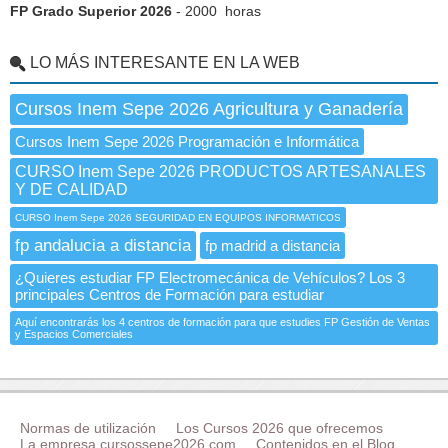
FP Grado Superior 2026
- 2000 horas
LO MÁS INTERESANTE EN LA WEB
Cursos Inem Sepe 2026 Agricultura y Ganadería
Cursos Inem Sepe 2026 Programación e Informática
CURSO Inem Sepe 2026 PRODUCTOS ARTESANALES
Y DE CALIDAD
CURSO Inem Sepe 2026 SEGURIDAD EN EQUIPOS INFORMATICOS
fp andalucia a distancia
fp madrid a distancia
¿Quieres estudiar FP Electromecánica de Vehículos? Los 3
principales Centros de Formación para estudiar
Aquí encontrarás los 4 centros de formación para que estudies FP Gestión de Ventas
y Espacios Comerciales
Normas de utilización
Los Cursos 2026 que ofrecemos
La empresa cursossepe2026.com
Contenidos en el Blog